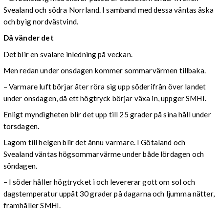
Svealand och södra Norrland. I samband med dessa väntas åska
och byig nordvästvind.
Då vänder det
Det blir en svalare inledning på veckan.
Men redan under onsdagen kommer sommarvärmen tillbaka.
– Varmare luft börjar åter röra sig upp söderifrån över landet
under onsdagen, då ett högtryck börjar växa in, uppger SMHI.
Enligt myndigheten blir det upp till 25 grader på sina håll under
torsdagen.
Lagom till helgen blir det ännu varmare. I Götaland och
Svealand väntas högsommarvärme under både lördagen och
söndagen.
– I söder håller högtrycket i och levererar gott om sol och
dagstemperatur uppåt 30 grader på dagarna och ljumma nätter,
framhåller SMHI.