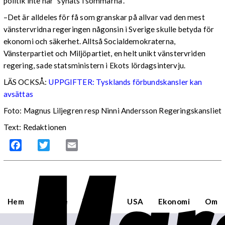
politik inte har ”synats i sömmarna”.
–Det är alldeles för få som granskar på allvar vad den mest
vänstervridna regeringen någonsin i Sverige skulle betyda för
ekonomi och säkerhet. Alltså Socialdemokraterna,
Vänsterpartiet och Miljöpartiet, en helt unikt vänstervriden
regering, sade statsministern i Ekots lördagsintervju.
LÄS OCKSÅ:
UPPGIFTER: Tysklands förbundskansler kan
avsättas
Foto: Magnus Liljegren resp Ninni Andersson Regeringskansliet
Text: Redaktionen
Facebook
Twitter
Email
Hem
Sverige
Världen
USA
Ekonomi
Om