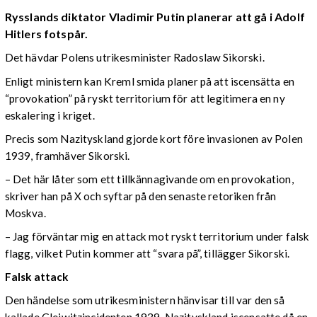
Rysslands diktator Vladimir Putin planerar att gå i Adolf
Hitlers fotspår.
Det hävdar Polens utrikesminister Radoslaw Sikorski.
Enligt ministern kan Kreml smida planer på att iscensätta en
“provokation” på ryskt territorium för att legitimera en ny
eskalering i kriget.
Precis som Nazityskland gjorde kort före invasionen av Polen
1939, framhäver Sikorski.
– Det här låter som ett tillkännagivande om en provokation,
skriver han på X och syftar på den senaste retoriken från
Moskva.
– Jag förväntar mig en attack mot ryskt territorium under falsk
flagg, vilket Putin kommer att “svara på”, tillägger Sikorski.
Falsk attack
Den händelse som utrikesministern hänvisar till var den så