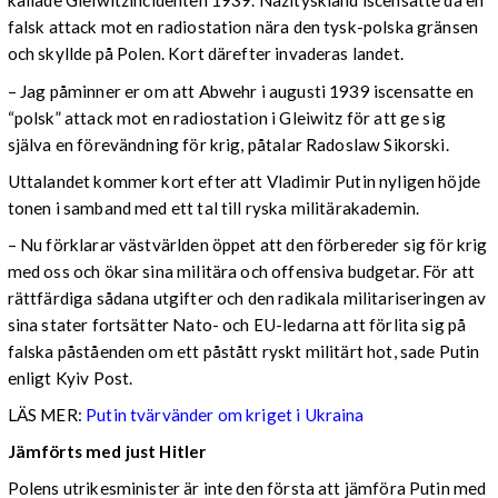
kallade Gleiwitzincidenten 1939. Nazityskland iscensatte då en
falsk attack mot en radiostation nära den tysk-polska gränsen
och skyllde på Polen. Kort därefter invaderas landet.
– Jag påminner er om att Abwehr i augusti 1939 iscensatte en
“polsk” attack mot en radiostation i Gleiwitz för att ge sig
själva en förevändning för krig, påtalar Radoslaw Sikorski.
Uttalandet kommer kort efter att Vladimir Putin nyligen höjde
tonen i samband med ett tal till ryska militärakademin.
–
Nu förklarar västvärlden öppet att den förbereder sig för krig
med oss ​​och ökar sina militära och offensiva budgetar. För att
rättfärdiga sådana utgifter och den radikala militariseringen av
sina stater fortsätter Nato- och EU-ledarna att förlita sig på
falska påståenden om ett påstått ryskt militärt hot
, sade Putin
enligt Kyiv Post.
LÄS MER:
Putin tvärvänder om kriget i Ukraina
Jämförts med just Hitler
Polens utrikesminister är inte den första att jämföra Putin med