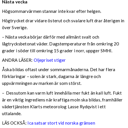
Nästa vecka
Högsommarvärmen stannar inte kvar efter helgen.
Högtrycket drar vidare österut och svalare luft drar återigen in
över Sverige.
– Nästa vecka börjar därför med allmänt svalt och
lågtrycksbetonat väder. Dagstemperaturer från omkring 20
grader i söder till omkring 15 grader i norr, uppger SMHI.
ANDRA LÄSER:
Oljepriset stiger
Åska bildas oftast under sommarmånaderna. Det har flera
förklaringar – solen är stark, dagarna är längre och
uppvärmningen av marken är som störst.
– Dessutom kan varm luft innehålla mer fukt än kall luft. Fukt
är en viktig ingrediens när kraftiga moln ska bildas, framhåller
vädertjänsten Klarts meteorolog Lasse Rydqvist i ett
uttalande.
LÄS OCKSÅ:
Ica satsar stort vid norska gränsen