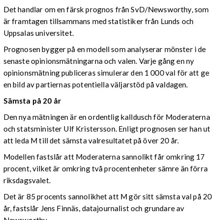
Det handlar om en färsk prognos från SvD/Newsworthy, som
är framtagen tillsammans med statistiker från Lunds och
Uppsalas universitet.
Prognosen bygger på en modell som analyserar mönster i de
senaste opinionsmätningarna och valen. Varje gång en ny
opinionsmätning publiceras simulerar den 1 000 val för att ge
en bild av partiernas potentiella väljarstöd på valdagen.
Sämsta på 20 år
Den nya mätningen är en ordentlig kalldusch för Moderaterna
och statsminister Ulf Kristersson. Enligt prognosen ser han ut
att leda M till det sämsta valresultatet på över 20 år.
Modellen fastslår att Moderaterna sannolikt får omkring 17
procent, vilket är omkring två procentenheter sämre än förra
riksdagsvalet.
Det är 85 procents sannolikhet att M gör sitt sämsta val på 20
år, fastslår Jens Finnäs, datajournalist och grundare av