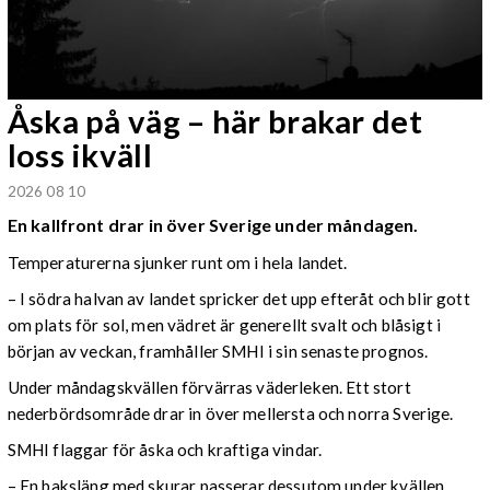
Åska på väg – här brakar det
loss ikväll
2026 08 10
En kallfront drar in över Sverige under måndagen.
Temperaturerna sjunker runt om i hela landet.
– I södra halvan av landet spricker det upp efteråt och blir gott
om plats för sol, men vädret är generellt svalt och blåsigt i
början av veckan, framhåller SMHI i sin senaste prognos.
Under måndagskvällen förvärras väderleken. Ett stort
nederbördsområde drar in över mellersta och norra Sverige.
SMHI flaggar för åska och kraftiga vindar.
– En baksläng med skurar passerar dessutom under kvällen