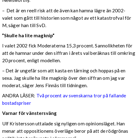
Newsworthy.
– Det är en reell risk att de även kan hamna lägre än 2002-
valet som gått till historien som något av ett katastrofval för
M, säger han till SvD.
”Skulle ha lite magknip”
I valet 2002 fick Moderaterna 15,3 procent. Sannolikheten för
att de hamnar under den siffran i årets val beräknas till omkring
20 procent, enligt modellen.
– Det är ungefär som att kasta en tärning och hoppas på en
sexa. Jag skulle ha lite magknip över den siffran om jag var
moderat, säger Jens Finnäs till tidningen.
ANDRA LÄSER:
Två procent av svenskarna tror på fallande
bostadspriser
Varnar för vänstersväng
Ulf Kristersson uttalade sig nyligen om opinionsläget. Han
menar att oppositionens överläge beror på att de rödgrönas