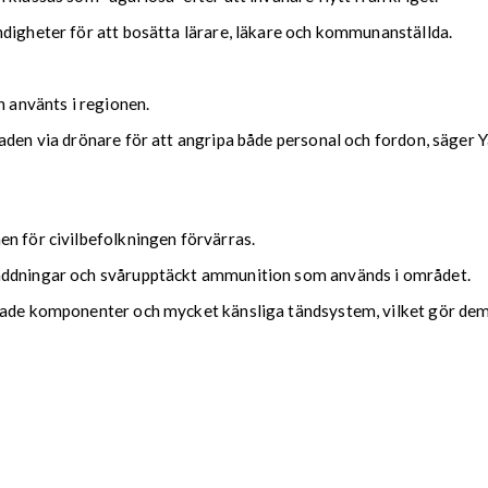
ndigheter för att bosätta lärare, läkare och kommunanställda.
n använts i regionen.
aden via drönare för att angripa både personal och fordon, säger Y
en för civilbefolkningen förvärras.
laddningar och svårupptäckt ammunition som används i området.
ade komponenter och mycket känsliga tändsystem, vilket gör dem sä