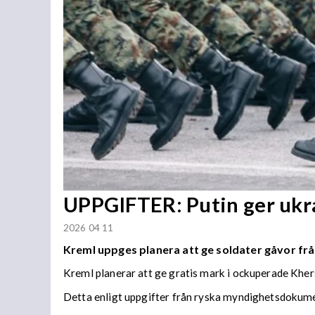
UPPGIFTER: Putin ger ukrai
2026 04 11
Kreml uppges planera att ge soldater gåvor frå
Kreml planerar att ge gratis mark i ockuperade Khers
Detta enligt uppgifter från ryska myndighetsdokume