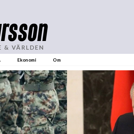
rsson
E & VÄRLDEN
A
Ekonomi
Om