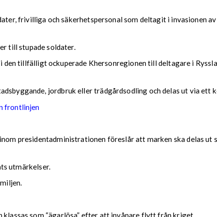
ater, frivilliga och säkerhetspersonal som deltagit i invasionen av
r till stupade soldater.
i den tillfälligt ockuperade Khersonregionen till deltagare i Ryssla
adsbyggande, jordbruk eller trädgårdsodling och delas ut via ett 
 frontlinjen
 inom presidentadministrationen föreslår att marken ska delas ut 
lats utmärkelser.
miljen.
klassas som “ägarlösa” efter att invånare flytt från kriget.