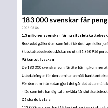
183 000 svenskar får penga
2026 08 06
1,3 miljoner svenskar får nu sitt slutskattebesk
Beskedet gäller dem som inte fick det i april eller juni
Slutskattebeskedet skickas nu ut till 1 368 916 per
På kontot i veckan
De 183 000 svenskar som får återbäring kommer att f
Utbetalningen för den som har anmält bankkonto ko
För den som inte redan gjort det går det att anmäla 
– De som inte har digital brevlåda får slutskattebes
Då ska du betala
113 000 personer har fått besked om kvarskatt och s