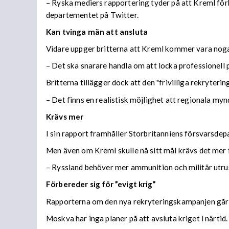
– Ryska mediers rapportering tyder på att Kreml för
departementet på Twitter.
Kan tvinga män att ansluta
Vidare uppger britterna att Kreml kommer vara nog
– Det ska snarare handla om att locka professionell
Britterna tillägger dock att den "frivilliga rekryteri
– Det finns en realistisk möjlighet att regionala myn
Krävs mer
I sin rapport framhåller Storbritanniens försvarsdep
Men även om Kreml skulle nå sitt mål krävs det mer 
– Ryssland behöver mer ammunition och militär utrust
Förbereder sig för ”evigt krig”
Rapporterna om den nya rekryteringskampanjen går i 
Moskva har inga planer på att avsluta kriget i närtid.