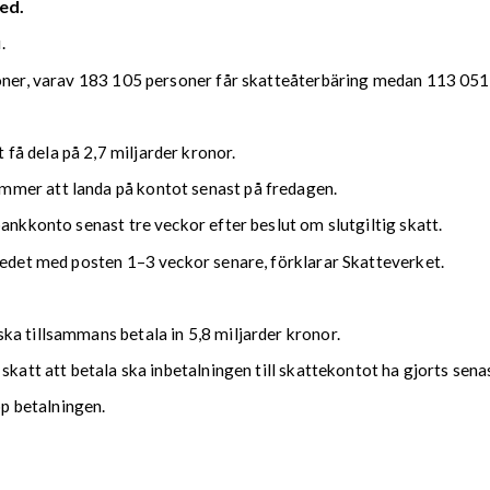
ed.
.
soner, varav 183 105 personer får skatteåterbäring medan 113 051 
å dela på 2,7 miljarder kronor.
mmer att landa på kontot senast på fredagen.
bankkonto senast tre veckor efter beslut om slutgiltig skatt.
kedet med posten 1–3 veckor senare, förklarar Skatteverket.
ka tillsammans betala in 5,8 miljarder kronor.
 skatt att betala ska inbetalningen till skattekontot ha gjorts se
upp betalningen.