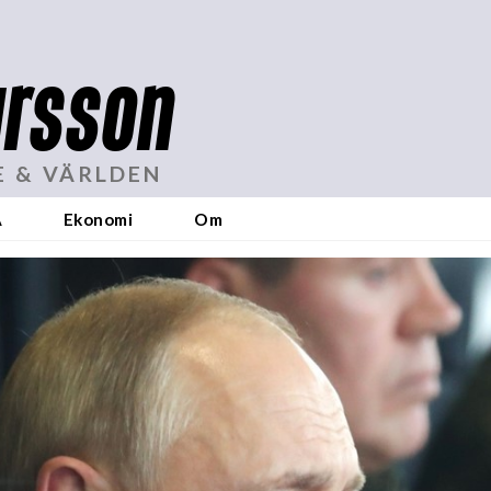
rsson
E & VÄRLDEN
A
Ekonomi
Om