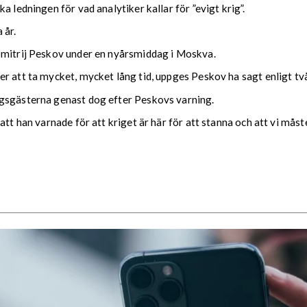
 ledningen för vad analytiker kallar för ”evigt krig”.
 år.
Dmitrij Peskov under en nyårsmiddag i Moskva.
er att ta mycket, mycket lång tid, uppges Peskov ha sagt enligt t
agsgästerna genast dog efter Peskovs varning.
att han varnade för att kriget är här för att stanna och att vi må