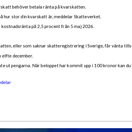
arskatt behöver betala ränta på kvarskatten.
 hur stor din kvarskatt är, meddelar Skatteverket.
 kostnadsränta på 2,5 procent från 5 maj 2026.
tten, eller som saknar skatteregistrering i Sverige, får vänta till
 elfte december.
 inte ut pengarna. När beloppet har kommit upp i 100 kronor kan du 
edelar