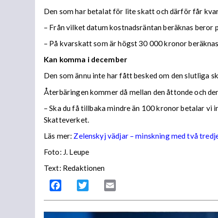
Den som har betalat för lite skatt och därför får kv
– Från vilket datum kostnadsräntan beräknas beror på
– På kvarskatt som är högst 30 000 kronor beräknas
Kan komma i december
Den som ännu inte har fått besked om den slutliga ska
Återbäringen kommer då mellan den åttonde och den
– Ska du få tillbaka mindre än 100 kronor betalar vi
Skatteverket.
Läs mer:
Zelenskyj vädjar – minskning med två tredj
Foto:
J. Leupe
Text: Redaktionen
Facebook
Twitter
Email