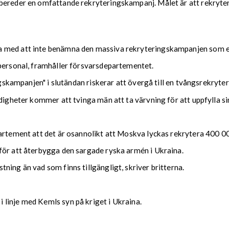
bereder en omfattande rekryteringskampanj. Målet är att rekrytera
a med att inte benämna den massiva rekryteringskampanjen som en
 personal, framhåller försvarsdepartementet.
ngskampanjen" i slutändan riskerar att övergå till en tvångsrekryte
digheter kommer att tvinga män att ta värvning för att uppfylla si
artement att det är osannolikt att Moskva lyckas rekrytera 400 000 
för att återbygga den sargade ryska armén i Ukraina.
ning än vad som finns tillgängligt, skriver britterna.
linje med Kemls syn på kriget i Ukraina.