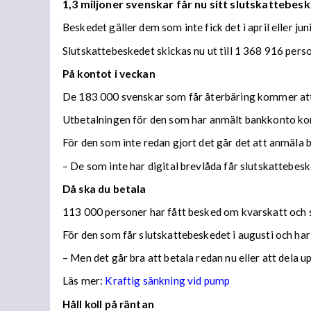
1,3 miljoner svenskar får nu sitt slutskattebesk
Beskedet gäller dem som inte fick det i april eller juni
Slutskattebeskedet skickas nu ut till 1 368 916 per
På kontot i veckan
De 183 000 svenskar som får återbäring kommer att f
Utbetalningen för den som har anmält bankkonto ko
För den som inte redan gjort det går det att anmäla 
– De som inte har digital brevlåda får slutskattebes
Då ska du betala
113 000 personer har fått besked om kvarskatt och s
För den som får slutskattebeskedet i augusti och har
– Men det går bra att betala redan nu eller att dela 
Läs mer:
Kraftig sänkning vid pump
Håll koll på räntan