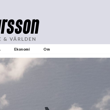
rsson
E & VÄRLDEN
A
Ekonomi
Om