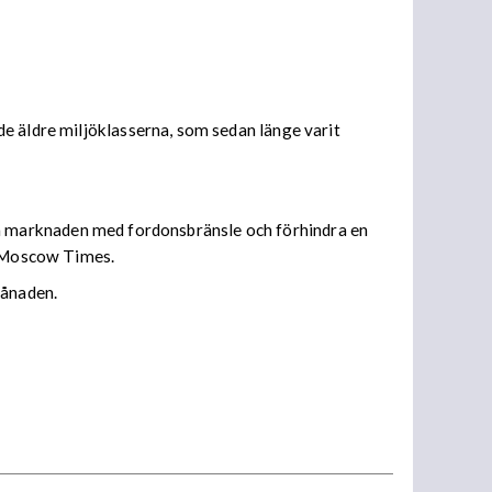
e äldre miljöklasserna, som sedan länge varit
emska marknaden med fordonsbränsle och förhindra en
de Moscow Times.
månaden.