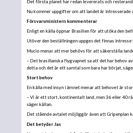
Det första planet har redan levererats och resterand
Nu kommer uppgifter om att landet är intresserade av
Försvarsministern kommenterar
Enligt en källa öppnar Brasilien för att utöka den befi
Utöver den beställningen uppges det finnas intresse f
Mucio menar att mer behövs för att säkerställa lan
– Det brasilianska flygvapnet sa att det har behov a
detta och det är ett samtal som bara har börjat, säg
Stort behov
En källa med insyn i ämnet menar att behovet är stort
– Vi är ett stort, kontinentalt land, men 36 eller 40 r
säger källan.
Det stående avtalet möjliggör även att Gripenplan ka
Det betyder Jas