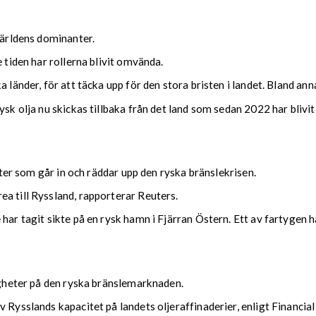
världens dominanter.
 tiden har rollerna blivit omvända.
 länder, för att täcka upp för den stora bristen i landet. Bland anna
ysk olja nu skickas tillbaka från det land som sedan 2022 har blivi
tater som går in och räddar upp den ryska bränslekrisen.
a till Ryssland, rapporterar Reuters.
 har tagit sikte på en rysk hamn i Fjärran Östern. Ett av fartygen
righeter på den ryska bränslemarknaden.
 Rysslands kapacitet på landets oljeraffinaderier, enligt Financia