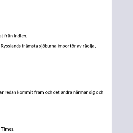
t från Indien.
t Rysslands främsta sjöburna importör av råolja,
 har redan kommit fram och det andra närmar sig och
l Times.