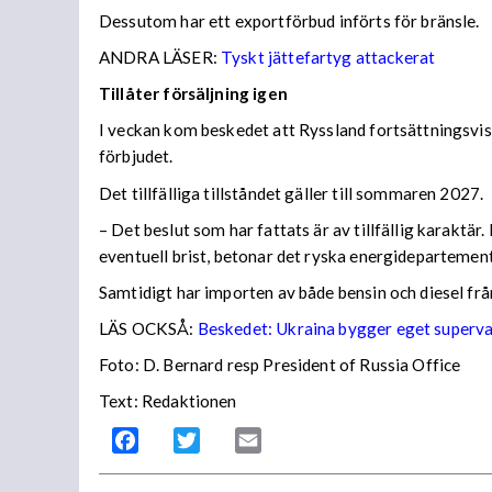
Dessutom har ett exportförbud införts för bränsle.
ANDRA LÄSER:
Tyskt jättefartyg attackerat
Tillåter försäljning igen
I veckan kom beskedet att Ryssland fortsättningsvis
förbjudet.
Det tillfälliga tillståndet gäller till sommaren 2027.
– Det beslut som har fattats är av tillfällig karaktä
eventuell brist, betonar det ryska energidepartemen
Samtidigt har importen av både bensin och diesel frå
LÄS OCKSÅ:
Beskedet: Ukraina bygger eget superv
Foto: D. Bernard resp President of Russia Office
Text: Redaktionen
Facebook
Twitter
Email