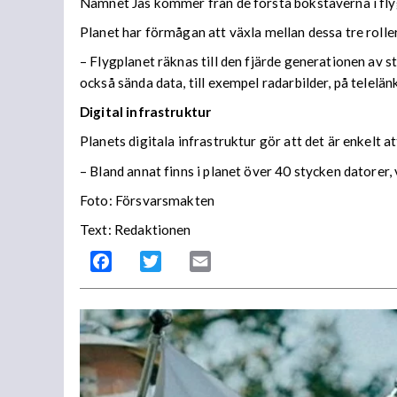
Namnet Jas kommer från de första bokstäverna i flygva
Planet har förmågan att växla mellan dessa tre roller
– Flygplanet räknas till den fjärde generationen av s
också sända data, till exempel radarbilder, på telelä
Digital infrastruktur
Planets digitala infrastruktur gör att det är enkelt 
– Bland annat finns i planet över 40 stycken datorer
Foto: Försvarsmakten
Text: Redaktionen
Facebook
Twitter
Email