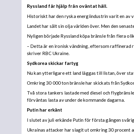
Ryssland får hjälp från oväntat håll.
Historiskt har den ryska energiindustrin varit en av 
Landet har sålt sin olja världen över. Men den senaste
Nyligen började Ryssland köpa bränsle från flera olika
– Detta är en ironisk vändning, eftersom raffinerad r
skriver RBC Ukraine.
Sydkorea skickar fartyg
Nu kan ytterligare ett land läggas till listan, över s
Omkring 30 000 ton bränsle har skickats från Sydkore
Två stora tankers lastade med diesel och flygbränsle
förväntas lasta av under de kommande dagarna.
Putin har erkänt
I slutet av juli erkände Putin för första gången svå
Ukrainas attacker har slagit ut omkring 30 procent av