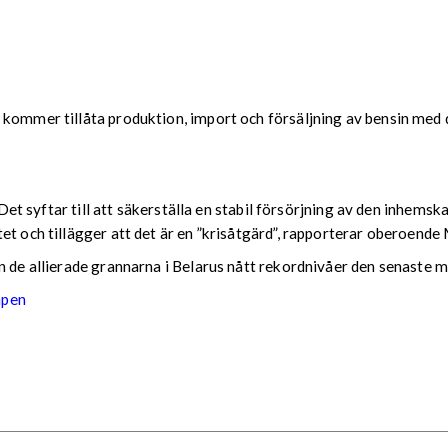
 kommer tillåta produktion, import och försäljning av bensin med d
r. Det syftar till att säkerställa en stabil försörjning av den inh
tet och tillägger att det är en ”krisåtgärd”, rapporterar oberoen
n de allierade grannarna i Belarus nått rekordnivåer den senaste 
apen