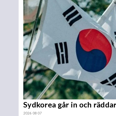
Sydkorea går in och rädda
2026 08 07