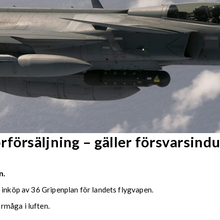
försäljning – gäller försvarsindu
n.
 inköp av 36 Gripenplan för landets flygvapen.
rmåga i luften.