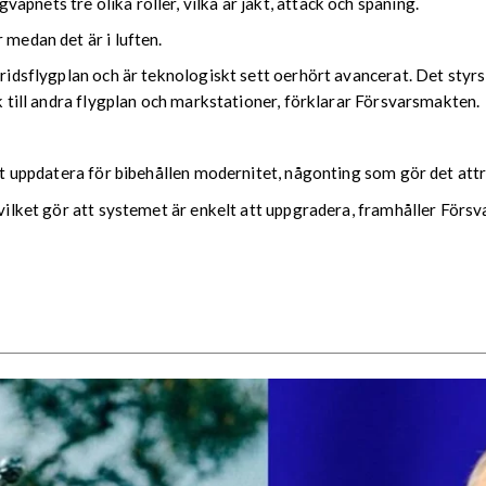
pnets tre olika roller, vilka är jakt, attack och spaning.
 medan det är i luften.
tridsflygplan och är teknologiskt sett oerhört avancerat. Det styr
nk till andra flygplan och markstationer, förklarar Försvarsmakten.
att uppdatera för bibehållen modernitet, någonting som gör det attr
, vilket gör att systemet är enkelt att uppgradera, framhåller Förs