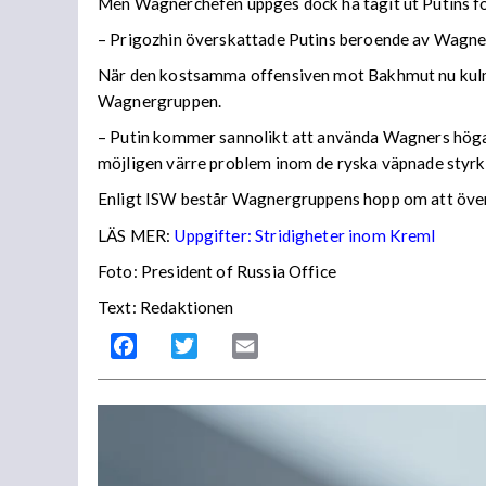
Men Wagnerchefen uppges dock ha tagit ut Putins fö
– Prigozhin överskattade Putins beroende av Wagner
När den kostsamma offensiven mot Bakhmut nu kulmin
Wagnergruppen.
– Putin kommer sannolikt att använda Wagners höga d
möjligen värre problem inom de ryska väpnade styrk
Enligt ISW består Wagnergruppens hopp om att över
LÄS MER:
Uppgifter: Stridigheter inom Kreml
Foto: President of Russia Office
Text: Redaktionen
Facebook
Twitter
Email