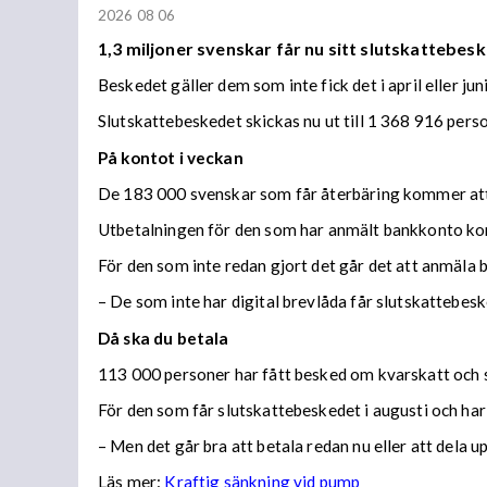
2026 08 06
1,3 miljoner svenskar får nu sitt slutskattebesk
Beskedet gäller dem som inte fick det i april eller juni
Slutskattebeskedet skickas nu ut till 1 368 916 per
På kontot i veckan
De 183 000 svenskar som får återbäring kommer att f
Utbetalningen för den som har anmält bankkonto ko
För den som inte redan gjort det går det att anmäla 
– De som inte har digital brevlåda får slutskattebes
Då ska du betala
113 000 personer har fått besked om kvarskatt och s
För den som får slutskattebeskedet i augusti och har
– Men det går bra att betala redan nu eller att dela 
Läs mer:
Kraftig sänkning vid pump