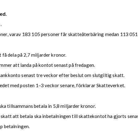
ed.
.
soner, varav 183 105 personer får skatteåterbäring medan 113 051 
å dela på 2,7 miljarder kronor.
mmer att landa på kontot senast på fredagen.
bankkonto senast tre veckor efter beslut om slutgiltig skatt.
kedet med posten 1–3 veckor senare, förklarar Skatteverket.
ka tillsammans betala in 5,8 miljarder kronor.
 skatt att betala ska inbetalningen till skattekontot ha gjorts se
upp betalningen.