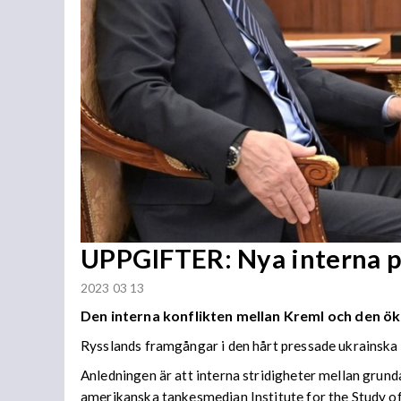
UPPGIFTER: Nya interna p
2023 03 13
Den interna konflikten mellan Kreml och den ö
Rysslands framgångar i den hårt pressade ukrainska
Anledningen är att interna stridigheter mellan grund
amerikanska tankesmedjan Institute for the Study o