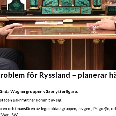
roblem för Ryssland – planerar 
kända Wagnergruppen växer ytterligare.
 staden Bakhmut har kommit av sig.
aren och finansiären av legosoldatsgruppen, Jevgenij Prigozjin, o
f War, ISW.