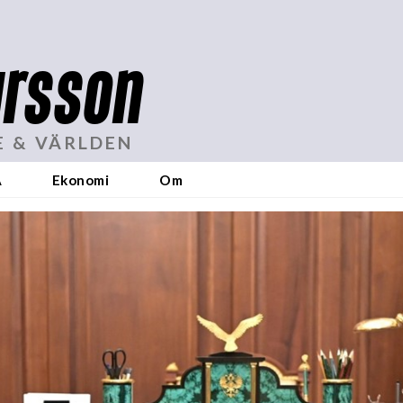
rsson
E & VÄRLDEN
A
Ekonomi
Om