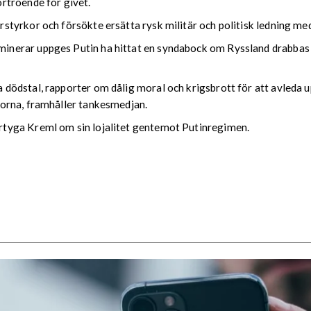
rtroende för givet.
styrkor och försökte ersätta rysk militär och politisk ledning m
erar uppges Putin ha hittat en syndabock om Ryssland drabbas av
ödstal, rapporter om dålig moral och krigsbrott för att avleda u
orna, framhåller tankesmedjan.
tyga Kreml om sin lojalitet gentemot Putinregimen.