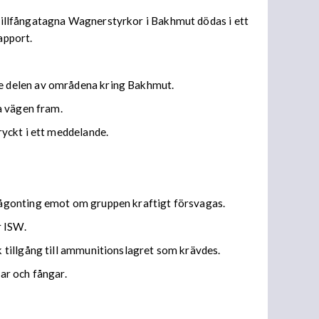
m tillfångatagna Wagnerstyrkor i Bakhmut dödas i ett
apport.
e delen av områdena kring Bakhmut.
a vägen fram.
yckt i ett meddelande.
någonting emot om gruppen kraftigt försvagas.
r ISW.
 tillgång till ammunitionslagret som krävdes.
sar och fångar.