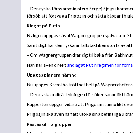
– Den ryska försvarsministern Sergej Sjojgu kommer s
försök att försvaga Prigozjin och sätta käppar i hjul
Klagat på Putin
Nyligen uppgav såväl Wagnergruppen själva som Sto
Samtidigt har den ryska anfallstaktiken störts av a
– Om Wagnergruppen drar sig tillbaka från Bakhmut n
Han har även direkt
anklagat Putinregimen för förrä
Uppges planera hämnd
Nu uppges Kreml ha tröttnat helt på Wagnerchefens 
– Den ryska militärledningen försöker sannolikt häm
Rapporten uppger vidare att Prigozjin sannolikt öve
Prigozjin ska även ha fått utöka sina befintliga ultr
Påstås offra gruppen