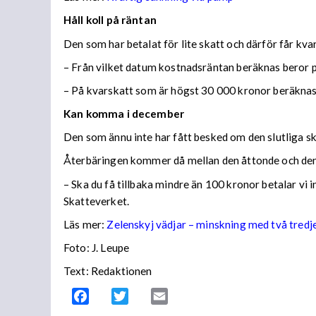
Håll koll på räntan
Den som har betalat för lite skatt och därför får kv
– Från vilket datum kostnadsräntan beräknas beror på
– På kvarskatt som är högst 30 000 kronor beräknas
Kan komma i december
Den som ännu inte har fått besked om den slutliga ska
Återbäringen kommer då mellan den åttonde och den
– Ska du få tillbaka mindre än 100 kronor betalar vi
Skatteverket.
Läs mer:
Zelenskyj vädjar – minskning med två tredj
Foto:
J. Leupe
Text: Redaktionen
Facebook
Twitter
Email