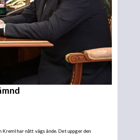
hämnd
ch Kreml har nått vägs ände. Det uppger den