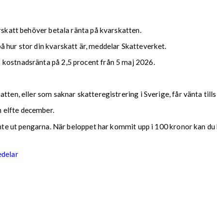
arskatt behöver betala ränta på kvarskatten.
 hur stor din kvarskatt är, meddelar Skatteverket.
 kostnadsränta på 2,5 procent från 5 maj 2026.
tten, eller som saknar skatteregistrering i Sverige, får vänta till
 elfte december.
 inte ut pengarna. När beloppet har kommit upp i 100 kronor kan du 
edelar