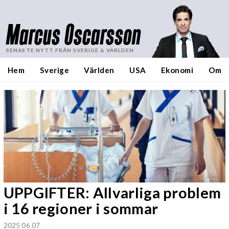
Marcus Oscarsson
SENASTE NYTT FRÅN SVERIGE & VÄRLDEN
Hem
Sverige
Världen
USA
Ekonomi
Om
UPPGIFTER: Allvarliga problem
i 16 regioner i sommar
2025 06 07