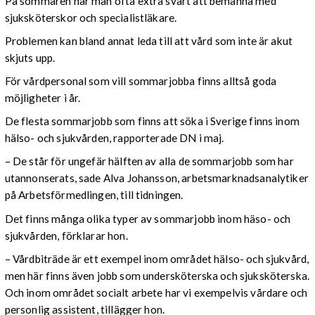
På sommaren har man ofta extra svårt att bemanna med
sjuksköterskor och specialistläkare.
Problemen kan bland annat leda till att vård som inte är akut
skjuts upp.
För vårdpersonal som vill sommarjobba finns alltså goda
möjligheter i år.
De flesta sommarjobb som finns att söka i Sverige finns inom
hälso- och sjukvården, rapporterade DN i maj.
– De står för ungefär hälften av alla de sommarjobb som har
utannonserats, sade Alva Johansson, arbetsmarknadsanalytiker
på Arbetsförmedlingen, till tidningen.
Det finns många olika typer av sommarjobb inom häso- och
sjukvården, förklarar hon.
– Vårdbiträde är ett exempel inom området hälso- och sjukvård,
men här finns även jobb som undersköterska och sjuksköterska.
Och inom området socialt arbete har vi exempelvis vårdare och
personlig assistent, tillägger hon.