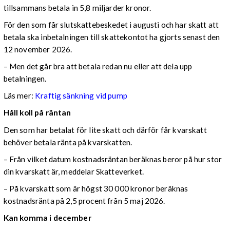
tillsammans betala in 5,8 miljarder kronor.
För den som får slutskattebeskedet i augusti och har skatt att
betala ska inbetalningen till skattekontot ha gjorts senast den
12 november 2026.
– Men det går bra att betala redan nu eller att dela upp
betalningen.
Läs mer:
Kraftig sänkning vid pump
Håll koll på räntan
Den som har betalat för lite skatt och därför får kvarskatt
behöver betala ränta på kvarskatten.
– Från vilket datum kostnadsräntan beräknas beror på hur stor
din kvarskatt är, meddelar Skatteverket.
– På kvarskatt som är högst 30 000 kronor beräknas
kostnadsränta på 2,5 procent från 5 maj 2026.
Kan komma i december