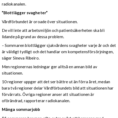
radiokanalen.
”Blottlägger svagheter”
Vårdförbundet är oroade över situationen.
De vill inte att arbetsmiljön och patientsäkerheten ska bli
lidande på grund av dessa problem.
– Sommaren blottlägger sjukvårdens svagheter varje år och det
är väldigt tydligt och det handlar om kompetensförsörjningen,
säger Sineva Ribeiro.
Men regionernas ledningar ger alltså en annan bild av
situationen.
10 regioner uppger att det ser bättre ut än förra året, medan
bara två regioner delar Vårdförbundets bild att situationen har
förvärrats. Övriga regioner anser att situationen är
oförändrad, rapporterar radiokanalen.
Många sommarjobb