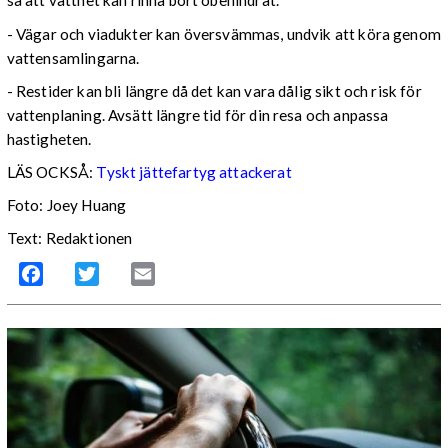
så att vattnet kan rinna bort obehindrat.
- Vägar och viadukter kan översvämmas, undvik att köra genom
vattensamlingarna.
- Restider kan bli längre då det kan vara dålig sikt och risk för
vattenplaning. Avsätt längre tid för din resa och anpassa
hastigheten.
LÄS OCKSÅ:
Tyskt jättefartyg attackerat
Foto: Joey Huang
Text: Redaktionen
Facebook
Twitter
Email