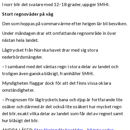
I norr blir det svalare med 12–18 grader, uppger SMHI.
Stort regnoväder på väg
Den som hoppas på sommarvärme efter helgen lär bli besviken.
Under måndagen drar ett omfattande regnområde in över
nästan hela landet.
Lågtrycket från Norska havet drar med sig stora
nederbördsmängder.
– I samband med det väntas regn i stora delar av landet och
troligen även ganska blåsigt, framhåller SMHI.
Myndigheten flaggar dock för att det finns vissa oklara
omständigheter.
– Prognosen för lågtryckets bana och djup är fortfarande lite
osäker och därmed är det också lite osäkert hur mycket regn
det blir, exakt vilka delar av landet som får del av regnet samt
hur blåsigt det blir.