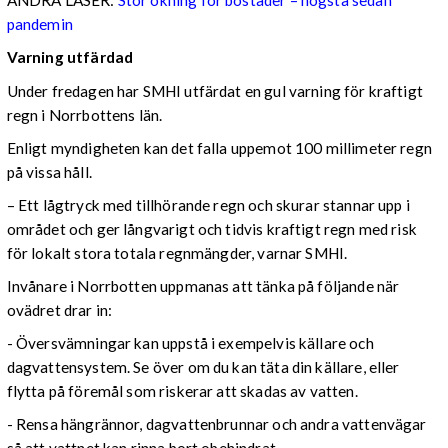
ANDRA LÄSER:
Stor ökning för bostäder – högsta sedan
pandemin
Varning utfärdad
Under fredagen har SMHI utfärdat en gul varning för kraftigt
regn i Norrbottens län.
Enligt myndigheten kan det falla uppemot 100 millimeter regn
på vissa håll.
– Ett lågtryck med tillhörande regn och skurar stannar upp i
området och ger långvarigt och tidvis kraftigt regn med risk
för lokalt stora totala regnmängder, varnar SMHI.
Invånare i Norrbotten uppmanas att tänka på följande när
ovädret drar in:
- Översvämningar kan uppstå i exempelvis källare och
dagvattensystem. Se över om du kan täta din källare, eller
flytta på föremål som riskerar att skadas av vatten.
- Rensa hängrännor, dagvattenbrunnar och andra vattenvägar