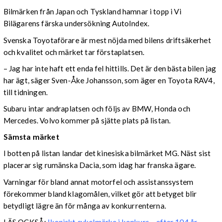
Bilmärken från Japan och Tyskland hamnar i topp i Vi
Bilägarens färska undersökning AutoIndex.
Svenska Toyotaförare är mest nöjda med bilens driftsäkerhet
och kvalitet och märket tar förstaplatsen.
– Jag har inte haft ett enda fel hittills. Det är den bästa bilen jag
har ägt, säger Sven-Åke Johansson, som äger en Toyota RAV4,
till tidningen.
Subaru intar andraplatsen och följs av BMW, Honda och
Mercedes. Volvo kommer på sjätte plats på listan.
Sämsta märket
I botten på listan landar det kinesiska bilmärket MG. Näst sist
placerar sig rumänska Dacia, som idag har franska ägare.
Varningar för bland annat motorfel och assistanssystem
förekommer bland klagomålen, vilket gör att betyget blir
betydligt lägre än för många av konkurrenterna.
LÄS OCKSÅ:
Ikoniskt cykelmärke i konkurs – efter 104 år