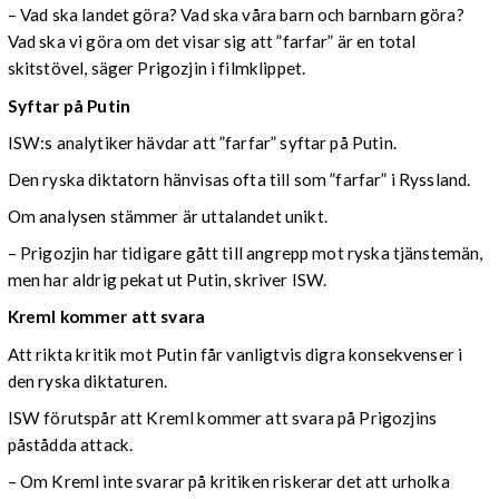
– Vad ska landet göra? Vad ska våra barn och barnbarn göra?
Vad ska vi göra om det visar sig att ”farfar” är en total
skitstövel, säger Prigozjin i filmklippet.
Syftar på Putin
ISW:s analytiker hävdar att ”farfar” syftar på Putin.
Den ryska diktatorn hänvisas ofta till som ”farfar” i Ryssland.
Om analysen stämmer är uttalandet unikt.
– Prigozjin har tidigare gått till angrepp mot ryska tjänstemän,
men har aldrig pekat ut Putin, skriver ISW.
Kreml kommer att svara
Att rikta kritik mot Putin får vanligtvis digra konsekvenser i
den ryska diktaturen.
ISW förutspår att Kreml kommer att svara på Prigozjins
påstådda attack.
– Om Kreml inte svarar på kritiken riskerar det att urholka