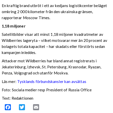
En kraftig brand utbröt i ett av kedjans logistikcenter beläget
omkring 2 000 kilometer från den ukrainska gränsen,
rapporterar Moscow Times.
1,18 miljoner
Satellitbilder visar att minst 1,18 miljoner kvadratmeter av
Wildberries lageryta – vilket motsvarar mer än 20 procent av
bolagets totala kapacitet – har skadats eller förstörts sedan
kampanjen inleddes.
Attacker mot Wildberries har bland annat registrerats i
Jekaterinburg, Izhevsk, St. Petersburg, Krasnodar, Ryazan,
Penza, Volgograd och utanför Moskva.
Läs mer:
Tysklands förbundskansler kan avsättas
Foto:
Sociala medier resp President of Russia Office
Text: Redaktionen
Facebook
Twitter
Email