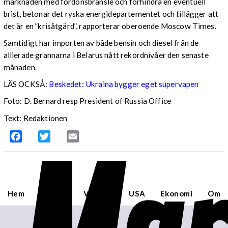
marknaden med fordonsbränsle och förhindra en eventuell
brist, betonar det ryska energidepartementet och tillägger att
det är en ”krisåtgärd”, rapporterar oberoende Moscow Times.
Samtidigt har importen av både bensin och diesel från de
allierade grannarna i Belarus nått rekordnivåer den senaste
månaden.
LÄS OCKSÅ:
Beskedet: Ukraina bygger eget supervapen
Foto: D. Bernard resp President of Russia Office
Text: Redaktionen
Facebook
Twitter
Email
Hem
Sverige
Världen
USA
Ekonomi
Om