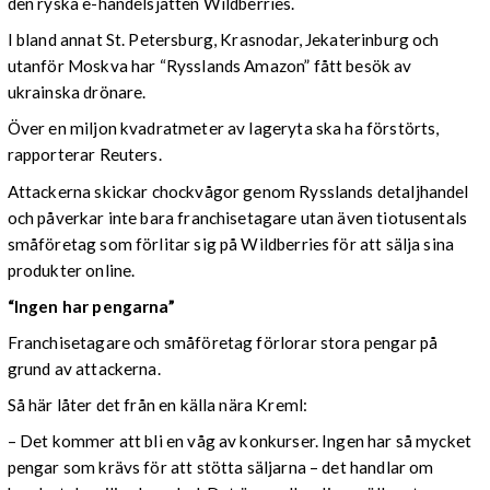
den ryska e-handelsjätten Wildberries.
I bland annat St. Petersburg, Krasnodar, Jekaterinburg och
utanför Moskva har “Rysslands Amazon” fått besök av
ukrainska drönare.
Över en miljon kvadratmeter av lageryta ska ha förstörts,
rapporterar Reuters.
Attackerna skickar chockvågor genom Rysslands detaljhandel
och påverkar inte bara franchisetagare utan även tiotusentals
småföretag som förlitar sig på Wildberries för att sälja sina
produkter online.
“Ingen har pengarna”
Franchisetagare och småföretag förlorar stora pengar på
grund av attackerna.
Så här låter det från en källa nära Kreml:
– Det kommer att bli en våg av konkurser. Ingen har så mycket
pengar som krävs för att stötta säljarna – det handlar om