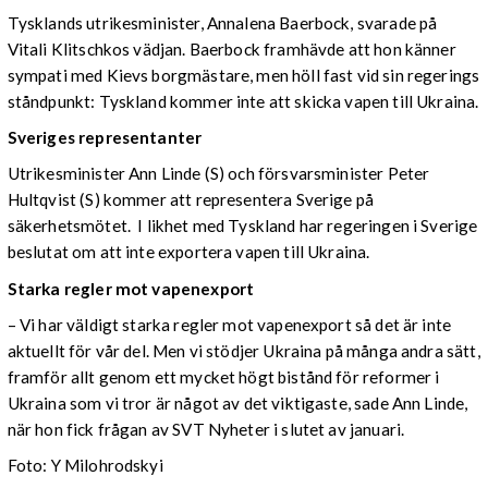
Tysklands utrikesminister, Annalena Baerbock, svarade på
Vitali Klitschkos vädjan. Baerbock framhävde att hon känner
sympati med Kievs borgmästare, men höll fast vid sin regerings
ståndpunkt: Tyskland kommer inte att skicka vapen till Ukraina.
Sveriges representanter
Utrikesminister Ann Linde (S) och försvarsminister Peter
Hultqvist (S) kommer att representera Sverige på
säkerhetsmötet. I likhet med Tyskland har regeringen i Sverige
beslutat om att inte exportera vapen till Ukraina.
Starka regler mot vapenexport
– Vi har väldigt starka regler mot vapenexport så det är inte
aktuellt för vår del. Men vi stödjer Ukraina på många andra sätt,
framför allt genom ett mycket högt bistånd för reformer i
Ukraina som vi tror är något av det viktigaste, sade Ann Linde,
när hon fick frågan av SVT Nyheter i slutet av januari.
Foto: Y Milohrodskyi