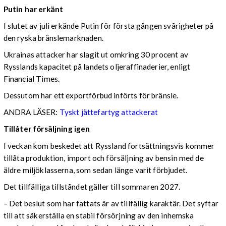
Putin har erkänt
I slutet av juli erkände Putin för första gången svårigheter på
den ryska bränslemarknaden.
Ukrainas attacker har slagit ut omkring 30 procent av
Rysslands kapacitet på landets oljeraffinaderier, enligt
Financial Times.
Dessutom har ett exportförbud införts för bränsle.
ANDRA LÄSER:
Tyskt jättefartyg attackerat
Tillåter försäljning igen
I veckan kom beskedet att Ryssland fortsättningsvis kommer
tillåta produktion, import och försäljning av bensin med de
äldre miljöklasserna, som sedan länge varit förbjudet.
Det tillfälliga tillståndet gäller till sommaren 2027.
– Det beslut som har fattats är av tillfällig karaktär. Det syftar
till att säkerställa en stabil försörjning av den inhemska