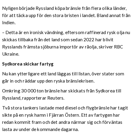
Nyligen började Ryssland köpa bränsle från flera olika länder,
för att täcka upp för den stora bristen i landet. Bland annat från
Indien.
– Detta är en ironisk vändning, eftersom raffinerad rysk olja nu
skickas tillbaka från det land som sedan 2022 har blivit
Rysslands främsta sjöburna importör av råolja, skriver RBC
Ukraine.
Sydkorea skickar fartyg
Nu kan ytterligare ett land läggas till listan, över stater som
går in och räddar upp den ryska bränslekrisen.
Omkring 30 000 ton bränsle har skickats från Sydkorea till
Ryssland, rapporterar Reuters.
Två stora tankers lastade med diesel och flygbränsle har tagit
sikte på en rysk hamn i Fjärran Östern. Ett av fartygen har
redan kommit fram och det andra närmar sig och förväntas
lasta av under de kommande dagarna.