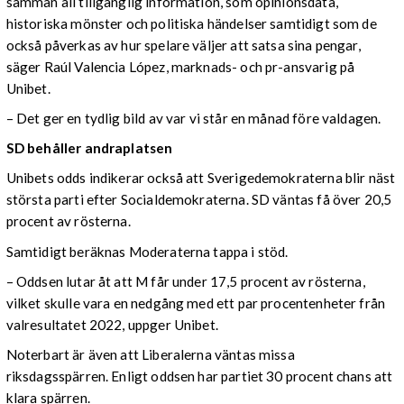
samman all tillgänglig information, som opinionsdata,
historiska mönster och politiska händelser samtidigt som de
också påverkas av hur spelare väljer att satsa sina pengar,
säger Raúl Valencia López, marknads- och pr-ansvarig på
Unibet.
– Det ger en tydlig bild av var vi står en månad före valdagen.
SD behåller andraplatsen
Unibets odds indikerar också att Sverigedemokraterna blir näst
största parti efter Socialdemokraterna. SD väntas få över 20,5
procent av rösterna.
Samtidigt beräknas Moderaterna tappa i stöd.
– Oddsen lutar åt att M får under 17,5 procent av rösterna,
vilket skulle vara en nedgång med ett par procentenheter från
valresultatet 2022, uppger Unibet.
Noterbart är även att Liberalerna väntas missa
riksdagsspärren. Enligt oddsen har partiet 30 procent chans att
klara spärren.