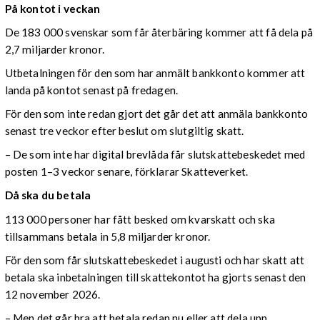
På kontot i veckan
De 183 000 svenskar som får återbäring kommer att få dela på
2,7 miljarder kronor.
Utbetalningen för den som har anmält bankkonto kommer att
landa på kontot senast på fredagen.
För den som inte redan gjort det går det att anmäla bankkonto
senast tre veckor efter beslut om slutgiltig skatt.
– De som inte har digital brevlåda får slutskattebeskedet med
posten 1–3 veckor senare, förklarar Skatteverket.
Då ska du betala
113 000 personer har fått besked om kvarskatt och ska
tillsammans betala in 5,8 miljarder kronor.
För den som får slutskattebeskedet i augusti och har skatt att
betala ska inbetalningen till skattekontot ha gjorts senast den
12 november 2026.
– Men det går bra att betala redan nu eller att dela upp