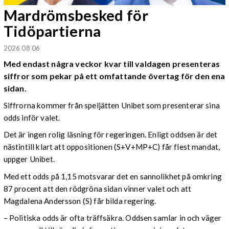
Mardrömsbesked för
Tidöpartierna
2026 08 06
Med endast några veckor kvar till valdagen presenteras
siffror som pekar på ett omfattande övertag för den ena
sidan.
Siffrorna kommer från speljätten Unibet som presenterar sina
odds inför valet.
Det är ingen rolig läsning för regeringen. Enligt oddsen är det
nästintill klart att oppositionen (S+V+MP+C) får flest mandat,
uppger Unibet.
Med ett odds på 1,15 motsvarar det en sannolikhet på omkring
87 procent att den rödgröna sidan vinner valet och att
Magdalena Andersson (S) får bilda regering.
– Politiska odds är ofta träffsäkra. Oddsen samlar in och väger