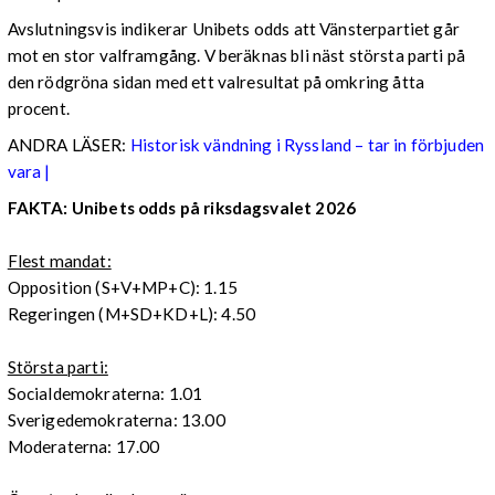
Avslutningsvis indikerar Unibets odds att Vänsterpartiet går
mot en stor valframgång. V beräknas bli näst största parti på
den rödgröna sidan med ett valresultat på omkring åtta
procent.
ANDRA LÄSER:
Historisk vändning i Ryssland – tar in förbjuden
vara |
FAKTA: Unibets odds på riksdagsvalet 2026
Flest mandat:
Opposition (S+V+MP+C): 1.15
Regeringen (M+SD+KD+L): 4.50
Största parti:
Socialdemokraterna: 1.01
Sverigedemokraterna: 13.00
Moderaterna: 17.00