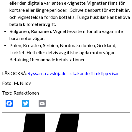
eller den digitala varianten e-vignette. Vignetter finns för
kortare eller längre perioder, i Schweiz enbart för ett helt år,
och vignettelösa fordon bötfälls. Tunga husbilar kan behöva
betala kilometeravgift.
Bulgarien, Rumänien: Vignettesystem för alla vägar, inte
bara motorvägar.
Polen, Kroatien, Serbien, Nordmakedonien, Grekland,
Turkiet: Helt eller delvis avgiftsbelagda motorvägar.
Betalning i bemannade betalstationer.
LÄS OCKSÅ
:
Ryssarna avslöjade – skakande filmklipp visar
Foto: M. Nilov
Text: Redaktionen
Facebook
Twitter
Email