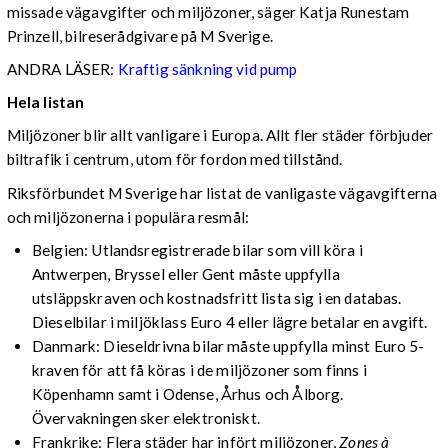
missade vägavgifter och miljözoner, säger Katja Runestam
Prinzell, bilreserådgivare på M Sverige.
ANDRA LÄSER:
Kraftig sänkning vid pump
Hela listan
Miljözoner blir allt vanligare i Europa. Allt fler städer förbjuder
biltrafik i centrum, utom för fordon med tillstånd.
Riksförbundet M Sverige har listat de vanligaste vägavgifterna
och miljözonerna i populära resmål:
Belgien: Utlandsregistrerade bilar som vill köra i
Antwerpen, Bryssel eller Gent måste uppfylla
utsläppskraven och kostnadsfritt lista sig i en databas.
Dieselbilar i miljöklass Euro 4 eller lägre betalar en avgift.
Danmark: Dieseldrivna bilar måste uppfylla minst Euro 5-
kraven för att få köras i de miljözoner som finns i
Köpenhamn samt i Odense, Århus och Ålborg.
Övervakningen sker elektroniskt.
Frankrike: Flera städer har infört miljözoner,
Zones à