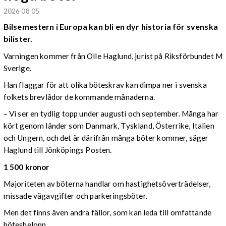
2026 08 05
Bilsemestern i Europa kan bli en dyr historia för svenska
bilister.
Varningen kommer från Olle Haglund, jurist på Riksförbundet M
Sverige.
Han flaggar för att olika böteskrav kan dimpa ner i svenska
folkets brevlådor de kommande månaderna.
– Vi ser en tydlig topp under augusti och september. Många har
kört genom länder som Danmark, Tyskland, Österrike, Italien
och Ungern, och det är därifrån många böter kommer, säger
Haglund till Jönköpings Posten.
1 500 kronor
Majoriteten av böterna handlar om hastighetsöverträdelser,
missade vägavgifter och parkeringsböter.
Men det finns även andra fällor, som kan leda till omfattande
bötesbelopp.