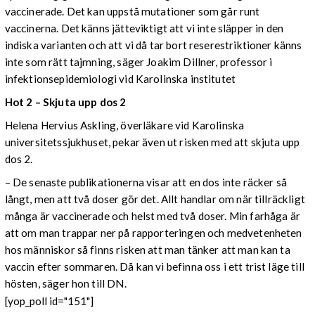
vaccinerade. Det kan uppstå mutationer som går runt
vaccinerna. Det känns jätteviktigt att vi inte släpper in den
indiska varianten och att vi då tar bort reserestriktioner känns
inte som rätt tajmning, säger Joakim Dillner, professor i
infektionsepidemiologi vid Karolinska institutet
Hot 2 – Skjuta upp dos 2
Helena Hervius Askling, överläkare vid Karolinska
universitetssjukhuset, pekar även ut risken med att skjuta upp
dos 2.
– De senaste publikationerna visar att en dos inte räcker så
långt, men att två doser gör det. Allt handlar om när tillräckligt
många är vaccinerade och helst med två doser. Min farhåga är
att om man trappar ner på rapporteringen och medvetenheten
hos människor så finns risken att man tänker att man kan ta
vaccin efter sommaren. Då kan vi befinna oss i ett trist läge till
hösten, säger hon till DN.
[yop_poll id="151"]