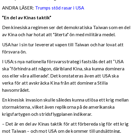
ANDRA LÄSER:
Trumps stöd rasar i USA
”En del av Kinas taktik”
Den kinesiska regimen ser det demokratiska Taiwan som en del
av Kina och har hotat att "återta" ön med militära medel.
USA har i sin tur levererat vapen till Taiwan och har lovat att
försvara ön.
I USA:s nya nationella försvarsstrategi fastslås det att ”USA
ska ”förhindra att någon, däribland Kina, ska kunna dominera
oss eller våra allierade”. Det konstateras även att USA ska
verka för att avskräcka Kina från att dominera Stilla
havsområdet.
En kinesisk invasion skulle således kunna utlösa ett krig mellan
stormakterna, vilket även replikorna på de amerikanska
krigsfartygen och stridsflygplanen indikerar.
– Det är en del av Kinas taktik för att förbereda sig för ett krig
mot Taiwan – och mot USA om de kommer till undsättning,