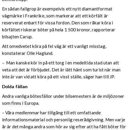
En sådan fallgrop är exempelvis ett nytt diamantformat
vägmärke i Frankrike, som markerar att ett körfält är
reserverat enbart för vissa fordon. Den som råkar köra i
körfältet riskerar böter på hela 1 500 kronor, rapporterar
bilsajten Carup.
Att omedvetet köra på fel väg är ett vanligt misstag,
konstaterar Olle Haglund.
– Man kanske kör in på ett torg i en medeltida stad utan att
veta att det är förbjudet. Det är lätt hänt som turist när man
inte är van vid att köra på ett visst ställe, säger han till JP.
Dolda fällan
Andra vanliga bötesfällor under bilsemestern är de miljözoner
som finns i Europa.
– Våra medlemmar har tillgång till ett omfattande
informationsmaterial och personlig reserådgivning. Men varje
år är det många andra som hör av sig efter att ha fått böter för