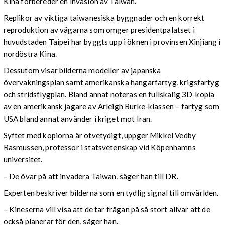
Kina förbereder en invasion av Taiwan.
Replikor av viktiga taiwanesiska byggnader och en korrekt
reproduktion av vägarna som omger presidentpalatset i
huvudstaden Taipei har byggts upp i öknen i provinsen Xinjiang i
nordöstra Kina.
Dessutom visar bilderna modeller av japanska
övervakningsplan samt amerikanska hangarfartyg, krigsfartyg
och stridsflygplan. Bland annat noteras en fullskalig 3D-kopia
av en amerikansk jagare av Arleigh Burke-klassen – fartyg som
USA bland annat använder i kriget mot Iran.
Syftet med kopiorna är otvetydigt, uppger Mikkel Vedby
Rasmussen, professor i statsvetenskap vid Köpenhamns
universitet.
– De övar på att invadera Taiwan, säger han till DR.
Experten beskriver bilderna som en tydlig signal till omvärlden.
– Kineserna vill visa att de tar frågan på så stort allvar att de
också planerar för den, säger han.