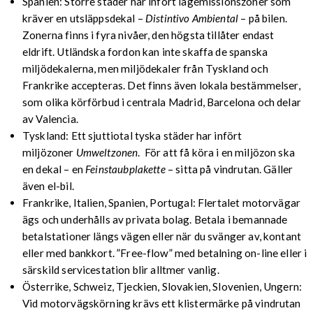
Spanien: Större städer har infört lågemissionszoner som
kräver en utsläppsdekal –
Distintivo Ambiental
– på bilen.
Zonerna finns i fyra nivåer, den högsta tillåter endast
eldrift. Utländska fordon kan inte skaffa de spanska
miljödekalerna, men miljödekaler från Tyskland och
Frankrike accepteras. Det finns även lokala bestämmelser,
som olika körförbud i centrala Madrid, Barcelona och delar
av Valencia.
Tyskland: Ett sjuttiotal tyska städer har infört
miljözoner
Umweltzonen
. För att få köra i en miljözon ska
en dekal – en
Feinstaubplakette
– sitta på vindrutan. Gäller
även el-bil.
Frankrike, Italien, Spanien, Portugal: Flertalet motorvägar
ägs och underhålls av privata bolag. Betala i bemannade
betalstationer längs vägen eller när du svänger av, kontant
eller med bankkort. ”Free-flow” med betalning on-line eller i
särskild servicestation blir alltmer vanlig.
Österrike, Schweiz, Tjeckien, Slovakien, Slovenien, Ungern:
Vid motorvägskörning krävs ett klistermärke på vindrutan