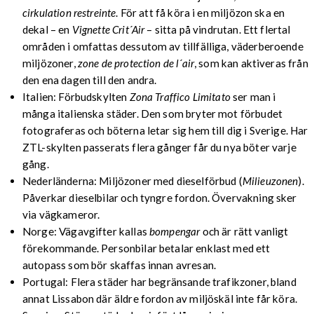
cirkulation restreinte
. För att få köra i en miljözon ska en
dekal – en
Vignette Crit´Air
– sitta på vindrutan. Ett flertal
områden i omfattas dessutom av tillfälliga, väderberoende
miljözoner,
zone de protection de l´air
, som kan aktiveras från
den ena dagen till den andra.
Italien: Förbudskylten
Zona Traffico Limitato
ser man i
många italienska städer. Den som bryter mot förbudet
fotograferas och böterna letar sig hem till dig i Sverige. Har
ZTL-skylten passerats flera gånger får du nya böter varje
gång.
Nederländerna: Miljözoner med dieselförbud (
Milieuzonen
).
Påverkar dieselbilar och tyngre fordon. Övervakning sker
via vägkameror.
Norge: Vägavgifter kallas
bompengar
och är rätt vanligt
förekommande. Personbilar betalar enklast med ett
autopass som bör skaffas innan avresan.
Portugal: Flera städer har begränsande trafikzoner, bland
annat Lissabon där äldre fordon av miljöskäl inte får köra.