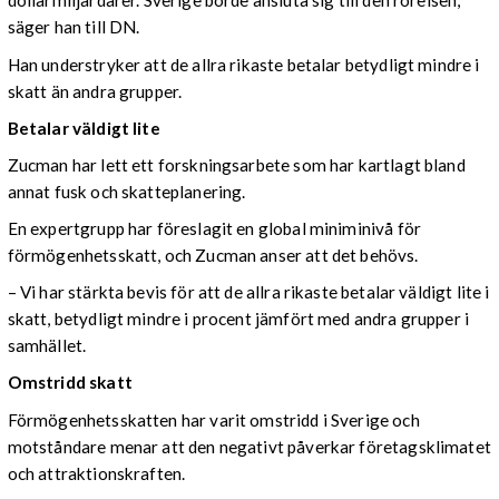
dollarmiljardärer. Sverige borde ansluta sig till den rörelsen,
säger han till DN.
Han understryker att de allra rikaste betalar betydligt mindre i
skatt än andra grupper.
Betalar väldigt lite
Zucman har lett ett forskningsarbete som har kartlagt bland
annat fusk och skatteplanering.
En expertgrupp har föreslagit en global miniminivå för
förmögenhetsskatt, och Zucman anser att det behövs.
– Vi har stärkta bevis för att de allra rikaste betalar väldigt lite i
skatt, betydligt mindre i procent jämfört med andra grupper i
samhället.
Omstridd skatt
Förmögenhetsskatten har varit omstridd i Sverige och
motståndare menar att den negativt påverkar företagsklimatet
och attraktionskraften.