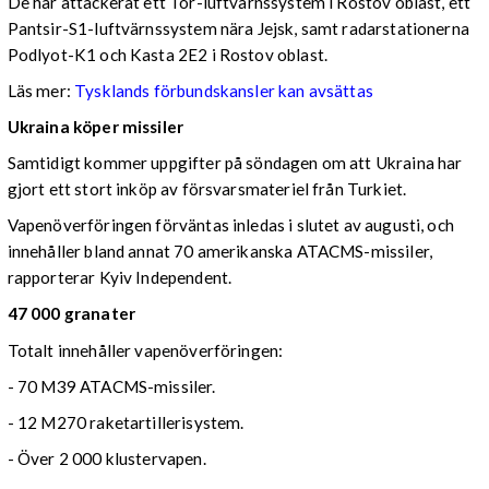
De har attackerat ett Tor-luftvärnssystem i Rostov oblast, ett
Pantsir-S1-luftvärnssystem nära Jejsk, samt radarstationerna
Podlyot-K1 och Kasta 2E2 i Rostov oblast.
Läs mer:
Tysklands förbundskansler kan avsättas
Ukraina köper missiler
Samtidigt kommer uppgifter på söndagen om att Ukraina har
gjort ett stort inköp av försvarsmateriel från Turkiet.
Vapenöverföringen förväntas inledas i slutet av augusti, och
innehåller bland annat 70 amerikanska ATACMS-missiler,
rapporterar Kyiv Independent.
47 000 granater
Totalt innehåller vapenöverföringen:
- 70 M39 ATACMS-missiler.
- 12 M270 raketartillerisystem.
- Över 2 000 klustervapen.