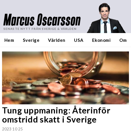
Marcus Oscarsson
SENASTE NYTT FRÅN SVERIGE & VÄRLDEN
Hem
Sverige
Världen
USA
Ekonomi
Om
Tung uppmaning: Återinför
omstridd skatt i Sverige
2023 10 25