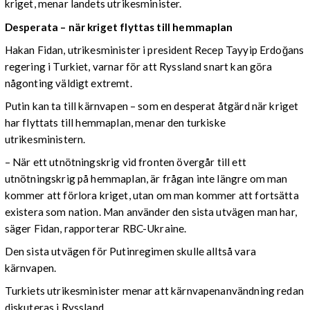
kriget, menar landets utrikesminister.
Desperata – när kriget flyttas till hemmaplan
Hakan Fidan, utrikesminister i president Recep Tayyip Erdoğans
regering i Turkiet, varnar för att Ryssland snart kan göra
någonting väldigt extremt.
Putin kan ta till kärnvapen – som en desperat åtgärd när kriget
har flyttats till hemmaplan, menar den turkiske
utrikesministern.
– När ett utnötningskrig vid fronten övergår till ett
utnötningskrig på hemmaplan, är frågan inte längre om man
kommer att förlora kriget, utan om man kommer att fortsätta
existera som nation. Man använder den sista utvägen man har,
säger Fidan, rapporterar RBC-Ukraine.
Den sista utvägen för Putinregimen skulle alltså vara
kärnvapen.
Turkiets utrikesminister menar att kärnvapenanvändning redan
diskuteras i Ryssland.