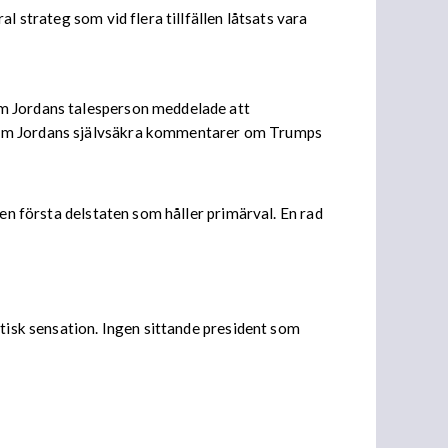
l strateg som vid flera tillfällen låtsats vara
im Jordans talesperson meddelade att
 Jim Jordans självsäkra kommentarer om Trumps
den första delstaten som håller primärval. En rad
stisk sensation. Ingen sittande president som