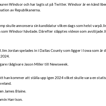
uren Windsor och har lagts ut på Twitter. Windsor är en känd libera
mation av Republikanerna.
mp skulle annonsera sin kandidatur vilken dags som helst varpå J
den som Windsor hävdade. Därefter släpptes videon som avslöjade
d Jim Jordan spelades in i Dallas County som ligger i Iowa som är 
t 2024.
gare rådgivare Jason Miller till Newsweek.
tt han kommer att ställa upp igen 2024 vilket skulle vara en stati
eveland.
en James Blaine.
amin Harrison.