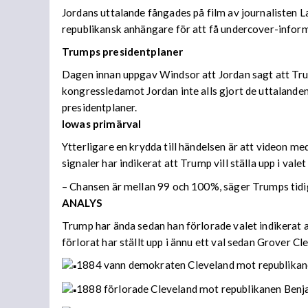
Jordans uttalande fångades på film av journalisten La
republikansk anhängare för att få undercover-infor
Trumps presidentplaner
Dagen innan uppgav Windsor att Jordan sagt att Tru
kongressledamot Jordan inte alls gjort de uttalan
presidentplaner.
Iowas primärval
Ytterligare en krydda till händelsen är att videon me
signaler har indikerat att Trump vill ställa upp i vale
– Chansen är mellan 99 och 100%, säger Trumps tidi
ANALYS
Trump har ända sedan han förlorade valet indikerat a
förlorat har ställt upp i ännu ett val sedan Grover Cl
1884 vann demokraten Cleveland mot republikan
1888 förlorade Cleveland mot republikanen Benj