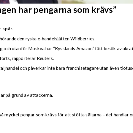
Ingen har pengarna som krävs”
 spår.
lhörande den ryska e-handelsjätten Wildberries.
urg och utanför Moskva har “Rysslands Amazon” fått besök av ukra
törts, rapporterar Reuters.
jhandel och påverkar inte bara franchisetagare utan även tiotus
ar på grund av attackerna.
å mycket pengar som krävs för att stötta säljarna – det handlar om