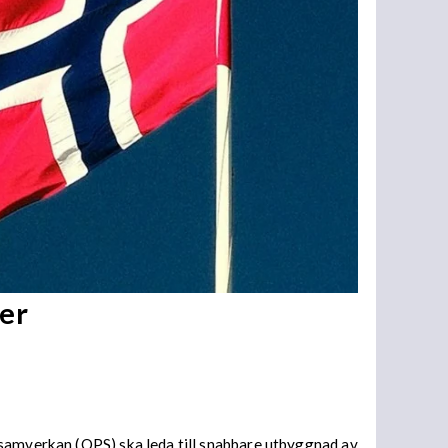
er
 samverkan (OPS) ska leda till snabbare utbyggnad av