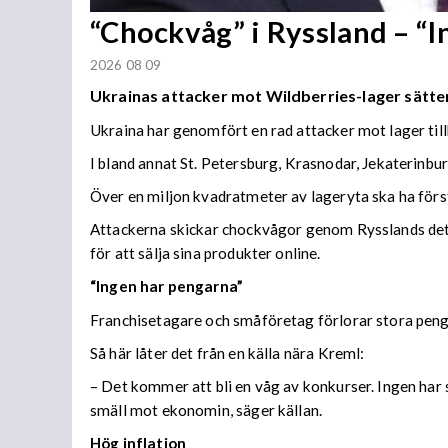
“Chockvåg” i Ryssland – “
2026 08 09
Ukrainas attacker mot Wildberries-lager sätter
Ukraina har genomfört en rad attacker mot lager til
I bland annat St. Petersburg, Krasnodar, Jekaterinb
Över en miljon kvadratmeter av lageryta ska ha förs
Attackerna skickar chockvågor genom Rysslands detal
för att sälja sina produkter online.
“Ingen har pengarna”
Franchisetagare och småföretag förlorar stora peng
Så här låter det från en källa nära Kreml:
– Det kommer att bli en våg av konkurser. Ingen har s
smäll mot ekonomin, säger källan.
Hög inflation