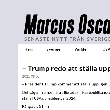
Marcus Osca
SENASTE NYTT FRÅN SVERIG
Hem
Sverige
Världen
US
– Trump redo att ställa upp
2021 09 05
–
President Trump kommer att ställa upp igen. 
Det säger Trumps nära allierade tillika republikansk
ställa i USA:s presidentval 2024.
Fångad på film