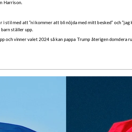
n Harrison.
 i stil med att ”ni kommer att bli nöjda med mitt besked” och ”ja
 barn ställer upp.
pp och vinner valet 2024 så kan pappa Trump återigen domdera runt