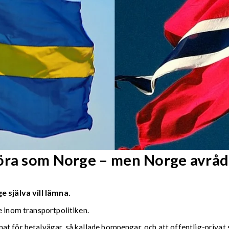
göra som Norge – men Norge avråd
 själva vill lämna.
e inom transportpolitiken.
at för betalvägar, så kallade bompengar, och att offentlig-privat