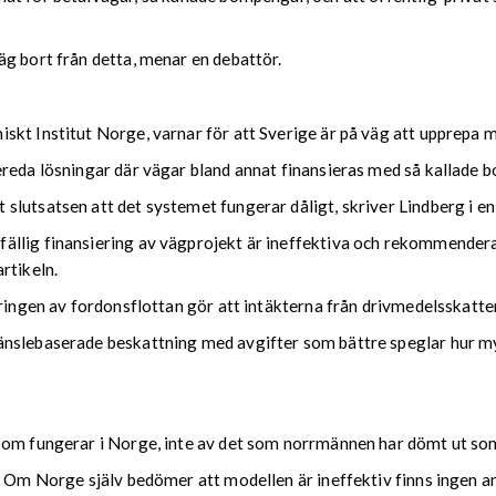
g bort från detta, menar en debattör.
skt Institut Norge, varnar för att Sverige är på väg att upprepa m
ereda lösningar där vägar bland annat finansieras med så kallade 
lutsatsen att det systemet fungerar dåligt, skriver Lindberg i en
llig finansiering av vägprojekt är ineffektiva och rekommenderar
rtikeln.
eringen av fordonsflottan gör att intäkterna från drivmedelsskatte
änslebaserade beskattning med avgifter som bättre speglar hur my
som fungerar i Norge, inte av det som norrmännen har dömt ut som
. Om Norge själv bedömer att modellen är ineffektiv finns ingen anl