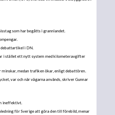
isstag som har begåtts i grannlandet.
bompengar.
 debattartikel i DN.
 i stället ett nytt system med kilometeravgifter
r minskar, medan trafiken ökar, enligt debattören.
cket, var och när vägarna används, skriver Gunnar
 ineffektivt.
edning för Sverige att göra den till förebild, menar