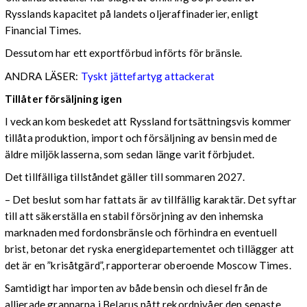
Rysslands kapacitet på landets oljeraffinaderier, enligt
Financial Times.
Dessutom har ett exportförbud införts för bränsle.
ANDRA LÄSER:
Tyskt jättefartyg attackerat
Tillåter försäljning igen
I veckan kom beskedet att Ryssland fortsättningsvis kommer
tillåta produktion, import och försäljning av bensin med de
äldre miljöklasserna, som sedan länge varit förbjudet.
Det tillfälliga tillståndet gäller till sommaren 2027.
– Det beslut som har fattats är av tillfällig karaktär. Det syftar
till att säkerställa en stabil försörjning av den inhemska
marknaden med fordonsbränsle och förhindra en eventuell
brist, betonar det ryska energidepartementet och tillägger att
det är en ”krisåtgärd”, rapporterar oberoende Moscow Times.
Samtidigt har importen av både bensin och diesel från de
allierade grannarna i Belarus nått rekordnivåer den senaste