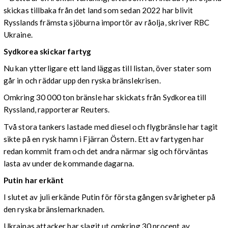
skickas tillbaka från det land som sedan 2022 har blivit
Rysslands främsta sjöburna importör av råolja, skriver RBC
Ukraine.
Sydkorea skickar fartyg
Nu kan ytterligare ett land läggas till listan, över stater som
går in och räddar upp den ryska bränslekrisen.
Omkring 30 000 ton bränsle har skickats från Sydkorea till
Ryssland, rapporterar Reuters.
Två stora tankers lastade med diesel och flygbränsle har tagit
sikte på en rysk hamn i Fjärran Östern. Ett av fartygen har
redan kommit fram och det andra närmar sig och förväntas
lasta av under de kommande dagarna.
Putin har erkänt
I slutet av juli erkände Putin för första gången svårigheter på
den ryska bränslemarknaden.
Ukrainas attacker har slagit ut omkring 30 procent av