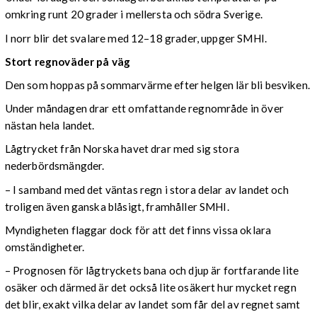
omkring runt 20 grader i mellersta och södra Sverige.
I norr blir det svalare med 12–18 grader, uppger SMHI.
Stort regnoväder på väg
Den som hoppas på sommarvärme efter helgen lär bli besviken.
Under måndagen drar ett omfattande regnområde in över
nästan hela landet.
Lågtrycket från Norska havet drar med sig stora
nederbördsmängder.
– I samband med det väntas regn i stora delar av landet och
troligen även ganska blåsigt, framhåller SMHI.
Myndigheten flaggar dock för att det finns vissa oklara
omständigheter.
– Prognosen för lågtryckets bana och djup är fortfarande lite
osäker och därmed är det också lite osäkert hur mycket regn
det blir, exakt vilka delar av landet som får del av regnet samt