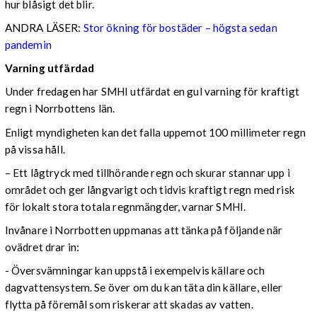
hur blåsigt det blir.
ANDRA LÄSER:
Stor ökning för bostäder – högsta sedan
pandemin
Varning utfärdad
Under fredagen har SMHI utfärdat en gul varning för kraftigt
regn i Norrbottens län.
Enligt myndigheten kan det falla uppemot 100 millimeter regn
på vissa håll.
– Ett lågtryck med tillhörande regn och skurar stannar upp i
området och ger långvarigt och tidvis kraftigt regn med risk
för lokalt stora totala regnmängder, varnar SMHI.
Invånare i Norrbotten uppmanas att tänka på följande när
ovädret drar in:
- Översvämningar kan uppstå i exempelvis källare och
dagvattensystem. Se över om du kan täta din källare, eller
flytta på föremål som riskerar att skadas av vatten.