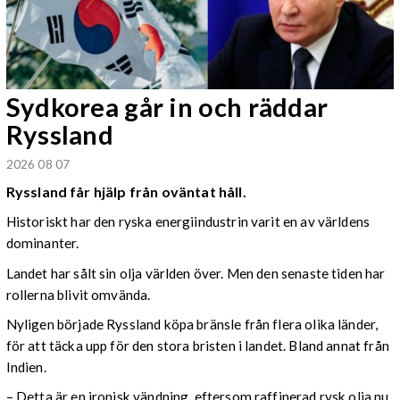
Sydkorea går in och räddar
Ryssland
2026 08 07
Ryssland får hjälp från oväntat håll.
Historiskt har den ryska energiindustrin varit en av världens
dominanter.
Landet har sålt sin olja världen över. Men den senaste tiden har
rollerna blivit omvända.
Nyligen började Ryssland köpa bränsle från flera olika länder,
för att täcka upp för den stora bristen i landet. Bland annat från
Indien.
– Detta är en ironisk vändning, eftersom raffinerad rysk olja nu