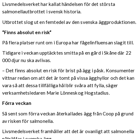
Livsmedelsverket har kallat händelsen för det största
salmonellautbrottet i svensk historia.
Utbrottet slog ut en femtedel av den svenska äggproduktionen.
“Finns absolut en risk”
På flera platser runt om i Europa har fågelinfluensan slagit till.
Tidigare i veckan upptäcktes smitta på en gård i Skåne där 22
000 djur nu ska avlivas.
– Det finns absolut en risk för brist på ägg i påsk. Konsumenter
vittnar redan om att det är tomt på vissa ägghyllor och det kan
vara så att dessa tillfälliga hål blir svåra att fylla, säger
verksamhetsledaren Marie Lönneskog Hogstadius.
Förra veckan
Så sent som förra veckan återkallades ägg från Coop på grund
av risken för salmonella.
Livsmedelsverket framhåller att det är ovanligt att salmonella
påträffas i svenska ägg.