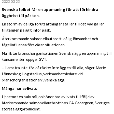
2023 03 23
Svenska folket får en uppmaning för att förhindra
äggbrist till påsken.
En storm av dåliga förutsättningar ställer till det vad gäller
tillgången på ägg inför påsk.
Återkommande salmonellautbrott, dålig lönsamhet och
fågelinfluensa försvårar situationen.
Nu riktar branschorganisationen Svenska ägg en uppmaning till
konsumenter, uppger SVT.
– Hamstra inte, för då räcker inte äggen till alla, säger Marie
Lönneskog Hogstadius, verksamhetsledare vid
branschorganisationen Svenska ägg.
Många har avlivats
Uppemot en halv miljon hönor har avlivats till följd av
återkommande salmonellautbrott hos CA Cedergren, Sveriges
största äggproducent.