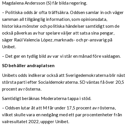
Magdalena Andersson (S) får bilda regering.
– Politiska odds är ofta träffsäkra. Oddsen samlar in och väger
samman all tillgänglig information, som opinionsdata,
historiska mönster och politiska händelser samtidigt som de
också påverkas av hur spelare väljer att satsa sina pengar,
säger Raúl Valencia López, marknads- och pr-ansvarig på
Unibet.
– Det ger en tydlig bild av var vi står en månad före valdagen.
SD behåller andraplatsen
Unibets odds indikerar också att Sverigedemokraterna blir näst
största parti efter Socialdemokraterna. SD väntas få över 20,5
procent av rösterna.
Samtidigt beräknas Moderaterna tappa i stöd.
– Oddsen lutar åt att M får under 17,5 procent av rösterna,
vilket skulle vara en nedgång med ett par procentenheter från
valresultatet 2022, uppger Unibet.