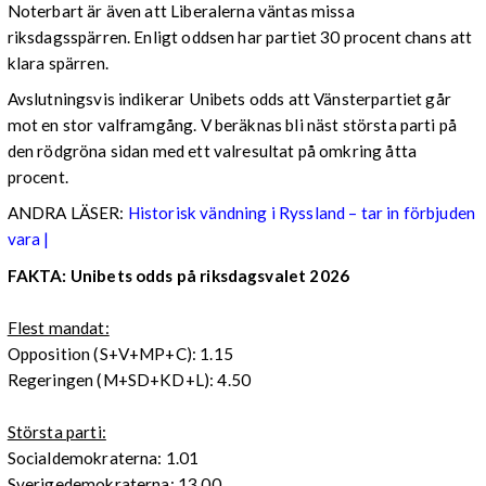
Noterbart är även att Liberalerna väntas missa
riksdagsspärren. Enligt oddsen har partiet 30 procent chans att
klara spärren.
Avslutningsvis indikerar Unibets odds att Vänsterpartiet går
mot en stor valframgång. V beräknas bli näst största parti på
den rödgröna sidan med ett valresultat på omkring åtta
procent.
ANDRA LÄSER:
Historisk vändning i Ryssland – tar in förbjuden
vara |
FAKTA: Unibets odds på riksdagsvalet 2026
Flest mandat:
Opposition (S+V+MP+C): 1.15
Regeringen (M+SD+KD+L): 4.50
Största parti:
Socialdemokraterna: 1.01
Sverigedemokraterna: 13.00