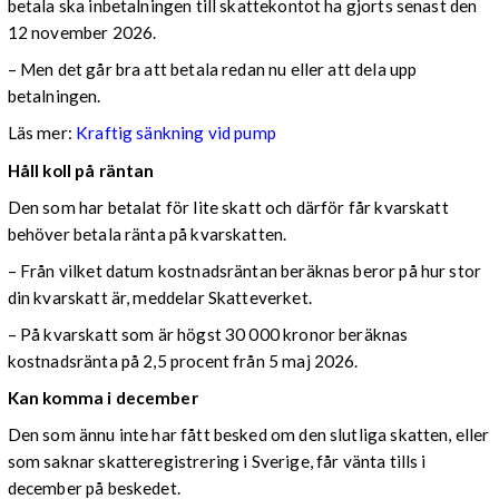
betala ska inbetalningen till skattekontot ha gjorts senast den
12 november 2026.
– Men det går bra att betala redan nu eller att dela upp
betalningen.
Läs mer:
Kraftig sänkning vid pump
Håll koll på räntan
Den som har betalat för lite skatt och därför får kvarskatt
behöver betala ränta på kvarskatten.
– Från vilket datum kostnadsräntan beräknas beror på hur stor
din kvarskatt är, meddelar Skatteverket.
– På kvarskatt som är högst 30 000 kronor beräknas
kostnadsränta på 2,5 procent från 5 maj 2026.
Kan komma i december
Den som ännu inte har fått besked om den slutliga skatten, eller
som saknar skatteregistrering i Sverige, får vänta tills i
december på beskedet.