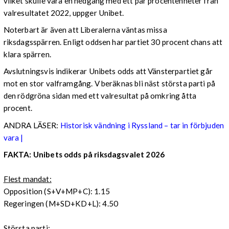
vilket skulle vara en nedgång med ett par procentenheter från
valresultatet 2022, uppger Unibet.
Noterbart är även att Liberalerna väntas missa
riksdagsspärren. Enligt oddsen har partiet 30 procent chans att
klara spärren.
Avslutningsvis indikerar Unibets odds att Vänsterpartiet går
mot en stor valframgång. V beräknas bli näst största parti på
den rödgröna sidan med ett valresultat på omkring åtta
procent.
ANDRA LÄSER:
Historisk vändning i Ryssland – tar in förbjuden
vara |
FAKTA: Unibets odds på riksdagsvalet 2026
Flest mandat:
Opposition (S+V+MP+C): 1.15
Regeringen (M+SD+KD+L): 4.50
Största parti: