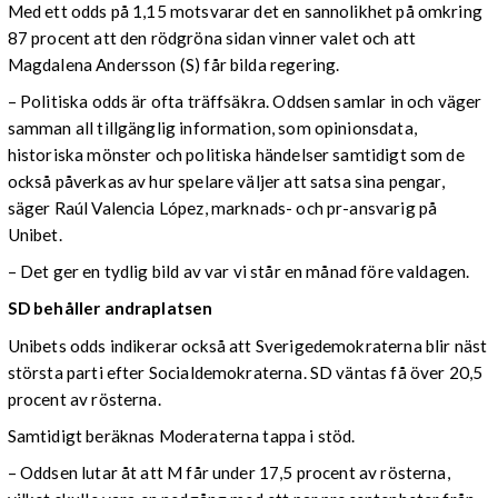
Med ett odds på 1,15 motsvarar det en sannolikhet på omkring
87 procent att den rödgröna sidan vinner valet och att
Magdalena Andersson (S) får bilda regering.
– Politiska odds är ofta träffsäkra. Oddsen samlar in och väger
samman all tillgänglig information, som opinionsdata,
historiska mönster och politiska händelser samtidigt som de
också påverkas av hur spelare väljer att satsa sina pengar,
säger Raúl Valencia López, marknads- och pr-ansvarig på
Unibet.
– Det ger en tydlig bild av var vi står en månad före valdagen.
SD behåller andraplatsen
Unibets odds indikerar också att Sverigedemokraterna blir näst
största parti efter Socialdemokraterna. SD väntas få över 20,5
procent av rösterna.
Samtidigt beräknas Moderaterna tappa i stöd.
– Oddsen lutar åt att M får under 17,5 procent av rösterna,