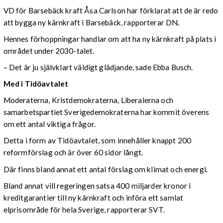
VD för Barsebäck kraft Åsa Carlson har förklarat att de är redo
att bygga ny kärnkraft i Barsebäck, rapporterar DN.
Hennes förhoppningar handlar om att ha ny kärnkraft på plats i
området under 2030-talet.
–
Det är ju självklart väldigt glädjande, sade Ebba Busch.
Med i Tidöavtalet
Moderaterna, Kristdemokraterna, Liberalerna och
samarbetspartiet Sverigedemokraterna har kommit överens
om ett antal viktiga frågor.
Detta i form av Tidöavtalet, som innehåller knappt 200
reformförslag och är över 60 sidor långt.
Där finns bland annat ett antal förslag om klimat och energi.
Bland annat vill regeringen satsa 400 miljarder kronor i
kreditgarantier till ny kärnkraft och införa ett samlat
elprisområde för hela Sverige, rapporterar SVT.