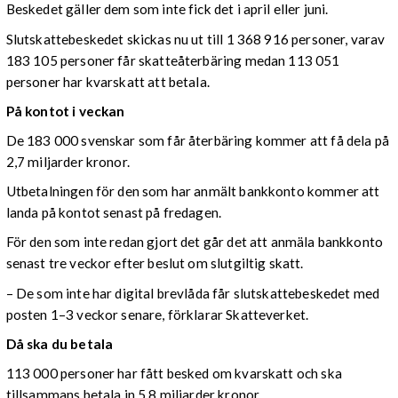
Beskedet gäller dem som inte fick det i april eller juni.
Slutskattebeskedet skickas nu ut till 1 368 916 personer, varav
183 105 personer får skatteåterbäring medan 113 051
personer har kvarskatt att betala.
På kontot i veckan
De 183 000 svenskar som får återbäring kommer att få dela på
2,7 miljarder kronor.
Utbetalningen för den som har anmält bankkonto kommer att
landa på kontot senast på fredagen.
För den som inte redan gjort det går det att anmäla bankkonto
senast tre veckor efter beslut om slutgiltig skatt.
– De som inte har digital brevlåda får slutskattebeskedet med
posten 1–3 veckor senare, förklarar Skatteverket.
Då ska du betala
113 000 personer har fått besked om kvarskatt och ska
tillsammans betala in 5,8 miljarder kronor.