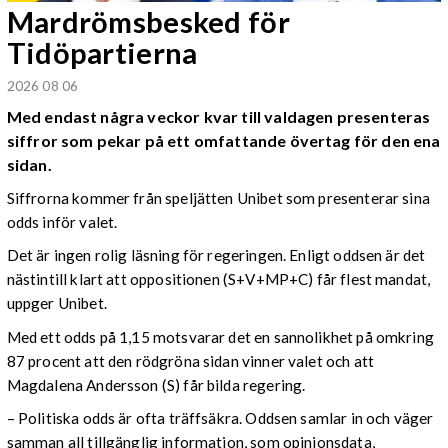
Mardrömsbesked för
Tidöpartierna
2026 08 06
Med endast några veckor kvar till valdagen presenteras
siffror som pekar på ett omfattande övertag för den ena
sidan.
Siffrorna kommer från speljätten Unibet som presenterar sina
odds inför valet.
Det är ingen rolig läsning för regeringen. Enligt oddsen är det
nästintill klart att oppositionen (S+V+MP+C) får flest mandat,
uppger Unibet.
Med ett odds på 1,15 motsvarar det en sannolikhet på omkring
87 procent att den rödgröna sidan vinner valet och att
Magdalena Andersson (S) får bilda regering.
– Politiska odds är ofta träffsäkra. Oddsen samlar in och väger
samman all tillgänglig information, som opinionsdata,