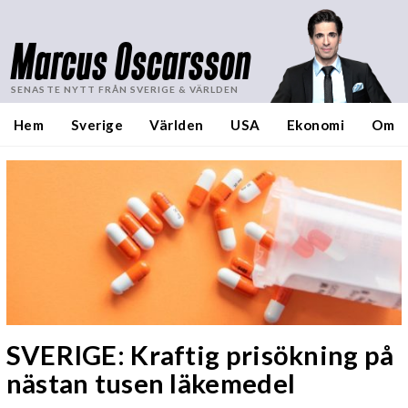
Marcus Oscarsson
SENASTE NYTT FRÅN SVERIGE & VÄRLDEN
Hem
Sverige
Världen
USA
Ekonomi
Om
SVERIGE: Kraftig prisökning på
nästan tusen läkemedel