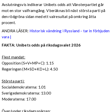
Avslutningsvis indikerar Unibets odds att Vänsterpartiet går
mot en stor valframgång. V beräknas bli näst största parti på
den rödgröna sidan med ett valresultat på omkring åtta
procent.
ANDRA LÄSER:
Historisk vändning i Ryssland – tar in förbjuden
vara |
FAKTA: Unibets odds på riksdagsvalet 2026
Flest mandat:
Opposition (S+V+MP+C): 1.15
Regeringen (M+SD+KD+L): 4.50
Största parti:
Socialdemokraterna: 1.01
Sverigedemokraterna: 13.00
Moderaterna: 17.00
Över/under riksdagsspärren: