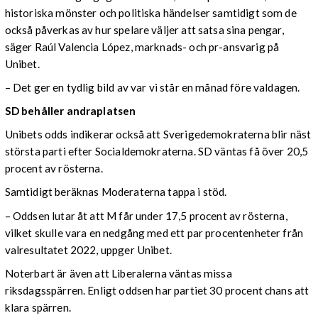
historiska mönster och politiska händelser samtidigt som de
också påverkas av hur spelare väljer att satsa sina pengar,
säger Raúl Valencia López, marknads- och pr-ansvarig på
Unibet.
– Det ger en tydlig bild av var vi står en månad före valdagen.
SD behåller andraplatsen
Unibets odds indikerar också att Sverigedemokraterna blir näst
största parti efter Socialdemokraterna. SD väntas få över 20,5
procent av rösterna.
Samtidigt beräknas Moderaterna tappa i stöd.
– Oddsen lutar åt att M får under 17,5 procent av rösterna,
vilket skulle vara en nedgång med ett par procentenheter från
valresultatet 2022, uppger Unibet.
Noterbart är även att Liberalerna väntas missa
riksdagsspärren. Enligt oddsen har partiet 30 procent chans att
klara spärren.