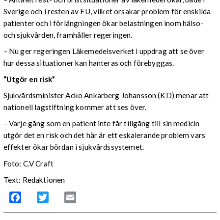
Sverige och i resten av EU, vilket orsakar problem för enskilda
patienter och i förlängningen ökar belastningen inom hälso-
och sjukvården, framhåller regeringen.
– Nu ger regeringen Läkemedelsverket i uppdrag att se över
hur dessa situationer kan hanteras och förebyggas.
“Utgör en risk”
Sjukvårdsminister Acko Ankarberg Johansson (KD) menar att
nationell lagstiftning kommer att ses över.
– Varje gång som en patient inte får tillgång till sin medicin
utgör det en risk och det här är ett eskalerande problem vars
effekter ökar bördan i sjukvårdssystemet.
Foto: C.V Craft
Text: Redaktionen
Facebook
Twitter
Email