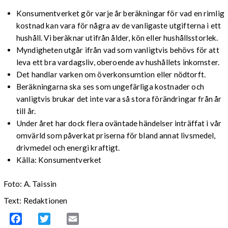
Konsumentverket gör varje år beräkningar för vad en rimlig
kostnad kan vara för några av de vanligaste utgifterna i ett
hushåll. Vi beräknar utifrån ålder, kön eller hushållsstorlek.
Myndigheten utgår ifrån vad som vanligtvis behövs för att
leva ett bra vardagsliv, oberoende av hushållets inkomster.
Det handlar varken om överkonsumtion eller nödtorft.
Beräkningarna ska ses som ungefärliga kostnader och
vanligtvis brukar det inte vara så stora förändringar från år
till år.
Under året har dock flera oväntade händelser inträffat i vår
omvärld som påverkat priserna för bland annat livsmedel,
drivmedel och energi kraftigt.
Källa: Konsumentverket
Foto: A. Taissin
Text: Redaktionen
Facebook
Twitter
Email