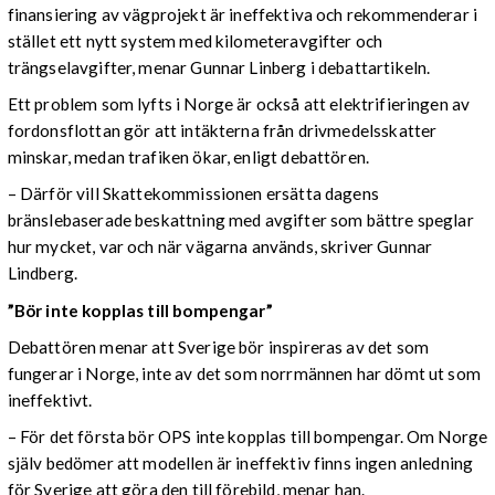
finansiering av vägprojekt är ineffektiva och rekommenderar i
stället ett nytt system med kilometeravgifter och
trängselavgifter, menar Gunnar Linberg i debattartikeln.
Ett problem som lyfts i Norge är också att elektrifieringen av
fordonsflottan gör att intäkterna från drivmedelsskatter
minskar, medan trafiken ökar, enligt debattören.
– Därför vill Skattekommissionen ersätta dagens
bränslebaserade beskattning med avgifter som bättre speglar
hur mycket, var och när vägarna används, skriver Gunnar
Lindberg.
”Bör inte kopplas till bompengar”
Debattören menar att Sverige bör inspireras av det som
fungerar i Norge, inte av det som norrmännen har dömt ut som
ineffektivt.
– För det första bör OPS inte kopplas till bompengar. Om Norge
själv bedömer att modellen är ineffektiv finns ingen anledning
för Sverige att göra den till förebild, menar han.