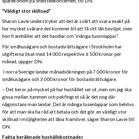
sparekonom på Shibstedkoncernen, till DN.
”Väldigt stor skillnad”
Sharon Lavie understryker att det är svårt att svara exakt på
hur mycket svårare det kommer bli att få sitt lån beviljat, men
hon framhåller att det handlar om ”många tusenlappar”.
För småhusägare och bostadsrättsägare i Stockholm har
utgifterna ökat med 14 000 respektive 6 500 kronor per
månad, uppger DN.
I norra Sverige landar månadsökningen på 7 000 kronor för
småhusägare och 3 000 kronor för bostadsrättsägare.
– Det beror på mycket på hur hushållet ser ut, men om jag ska
gissa mellan tummen och pekfingret så är det nog där
någonstans man landar. Det är många tusenlappar som behövs
för att man ska ha råd att betala och det gör en väldigt stor
skillnad i möjligheten att låna framöver, säger Sharon Lavie till
DN.
Fakta beräknade hushållskostnader