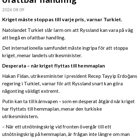
2026 08 09
Kriget måste stoppas till varje pris, varnar Turkiet.
Natolandet Turkiet slår larm om att Ryssland kan vara på väg
att begå en ofattbar handling.
Det internationella samfundet måste ingripa för att stoppa
kriget, menar landets utrikesminister.
Desperata – när kriget flyttas till hemmaplan
Hakan Fidan, utrikesminister i president Recep Tayyip Erdoğans
regering i Turkiet, varnar för att Ryssland snart kan göra
någonting väldigt extremt.
Putin kan ta till kärnvapen – som en desperat åtgärd när kriget
har flyttats till hemmaplan, menar den turkiske
utrikesministern.
– När ett utnötningskrig vid fronten övergår till ett
utnötningskrig på hemmaplan, är frågan inte längre om man