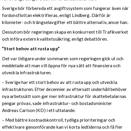
Sverige bör förbereda ett avgiftssystem som fungerar även när
fordonsflottan elektrifieras, enligt Lindberg. Därför är
kilometer- och trängselavgifter ett bättre alternativ, anser han.
Dessutom bör regeringen skapa en konkurrent till Trafikverket
och införa extern kvalitetssäkring, enligt debattören.
”Stort behov att rusta upp”
Det var tidigare under sommaren som regeringen gick ut och
meddelade att man vill öppna för nya sätt att finansiera och
utveckla infrastrukturen.
– Sverige har ett stort behov av att rusta upp och utveckla
infrastrukturen. Efter decennier av eftersatt underhåll behöver
nya arbetssätt som ger mer infrastruktur för skattebetalarnas
pengar prövas, sade infrastruktur- och bostadsminister
Andreas Carlson (KD) i ett uttalande.
– Med bättre kostnadskontroll, tydliga prioriteringar och
effektivare genomförande kan vi korta ledtiderna och få fler