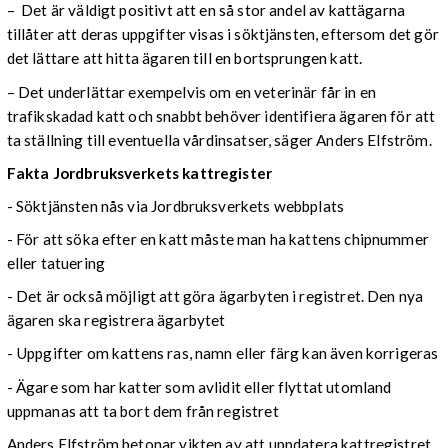
– Det är väldigt positivt att en så stor andel av kattägarna
tillåter att deras uppgifter visas i söktjänsten, eftersom det gör
det lättare att hitta ägaren till en bortsprungen katt.
– Det underlättar exempelvis om en veterinär får in en
trafikskadad katt och snabbt behöver identifiera ägaren för att
ta ställning till eventuella vårdinsatser, säger Anders Elfström.
Fakta
Jordbruksverkets
kattregister
- Söktjänsten nås via Jordbruksverkets webbplats
- För att söka efter en katt måste man ha kattens chipnummer
eller tatuering
- Det är också möjligt att göra ägarbyten i registret. Den nya
ägaren ska registrera ägarbytet
- Uppgifter om kattens ras, namn eller färg kan även korrigeras
- Ägare som har katter som avlidit eller flyttat utomland
uppmanas att ta bort dem från registret
Anders Elfström betonar vikten av att uppdatera kattregistret.