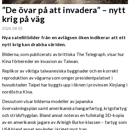
”De övar på att invadera” – nytt
krig på väg
2026 08 05
Nya satellitbilder från en avlägsen öken indikerar att ett
nytt krig kan drabba världen.
Bilderna, som publicerats av brittiska The Telegraph, visar hur
Kina förbereder en invasion av Taiwan.
Replikor av viktiga taiwanesiska byggnader och en korrekt
reproduktion av vägarna som omger presidentpalatset i
huvudstaden Taipei har byggts upp i öknen i provinsen Xinjiang i
nordöstra Kina.
Dessutom visar bilderna modeller av japanska
övervakningsplan samt amerikanska hangarfartyg, krigsfartyg
och stridsflygplan. Bland annat noteras en fullskalig 3D-kopia
av en amerikansk jagare av Arleigh Burke-klassen – fartyg som
USA bland annat använder i kriget mot Iran.