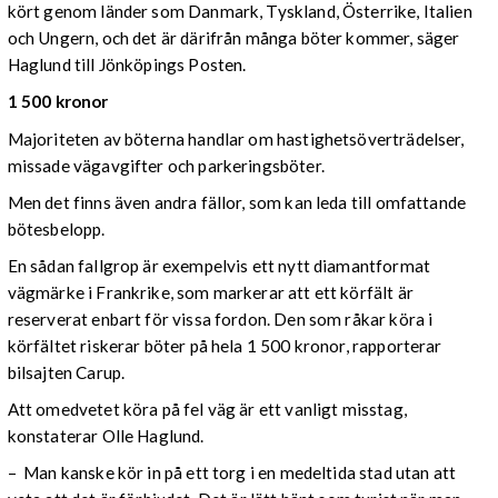
kört genom länder som Danmark, Tyskland, Österrike, Italien
och Ungern, och det är därifrån många böter kommer, säger
Haglund till Jönköpings Posten.
1 500 kronor
Majoriteten av böterna handlar om hastighetsöverträdelser,
missade vägavgifter och parkeringsböter.
Men det finns även andra fällor, som kan leda till omfattande
bötesbelopp.
En sådan fallgrop är exempelvis ett nytt diamantformat
vägmärke i Frankrike, som markerar att ett körfält är
reserverat enbart för vissa fordon. Den som råkar köra i
körfältet riskerar böter på hela 1 500 kronor, rapporterar
bilsajten Carup.
Att omedvetet köra på fel väg är ett vanligt misstag,
konstaterar Olle Haglund.
– Man kanske kör in på ett torg i en medeltida stad utan att