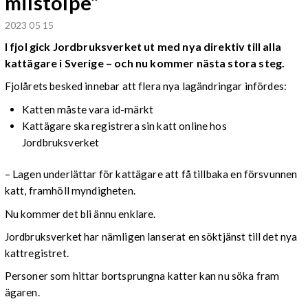
milstolpe”
2023 05 15
I fjol gick Jordbruksverket ut med nya direktiv till alla
kattägare i Sverige – och nu kommer nästa stora steg.
Fjolårets besked innebar att flera nya lagändringar infördes:
Katten måste vara id-märkt
Kattägare ska registrera sin katt online hos
Jordbruksverket
– Lagen underlättar för kattägare att få tillbaka en försvunnen
katt, framhöll myndigheten.
Nu kommer det bli ännu enklare.
Jordbruksverket har nämligen lanserat en söktjänst till det nya
kattregistret.
Personer som hittar bortsprungna katter kan nu söka fram
ägaren.