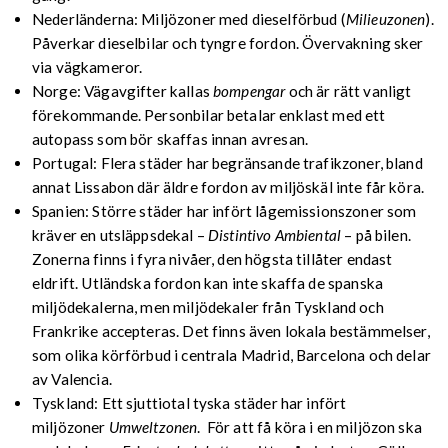
Nederländerna: Miljözoner med dieselförbud (
Milieuzonen
).
Påverkar dieselbilar och tyngre fordon. Övervakning sker
via vägkameror.
Norge: Vägavgifter kallas
bompengar
och är rätt vanligt
förekommande. Personbilar betalar enklast med ett
autopass som bör skaffas innan avresan.
Portugal: Flera städer har begränsande trafikzoner, bland
annat Lissabon där äldre fordon av miljöskäl inte får köra.
Spanien: Större städer har infört lågemissionszoner som
kräver en utsläppsdekal –
Distintivo Ambiental
– på bilen.
Zonerna finns i fyra nivåer, den högsta tillåter endast
eldrift. Utländska fordon kan inte skaffa de spanska
miljödekalerna, men miljödekaler från Tyskland och
Frankrike accepteras. Det finns även lokala bestämmelser,
som olika körförbud i centrala Madrid, Barcelona och delar
av Valencia.
Tyskland: Ett sjuttiotal tyska städer har infört
miljözoner
Umweltzonen
. För att få köra i en miljözon ska