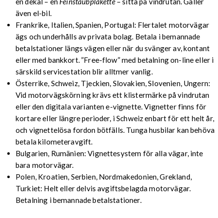
en dekal – en
Feinstaubplakette
– sitta på vindrutan. Gäller
även el-bil.
Frankrike, Italien, Spanien, Portugal: Flertalet motorvägar
ägs och underhålls av privata bolag. Betala i bemannade
betalstationer längs vägen eller när du svänger av, kontant
eller med bankkort. ”Free-flow” med betalning on-line eller i
särskild servicestation blir alltmer vanlig.
Österrike, Schweiz, Tjeckien, Slovakien, Slovenien, Ungern:
Vid motorvägskörning krävs ett klistermärke på vindrutan
eller den digitala varianten e-vignette. Vignetter finns för
kortare eller längre perioder, i Schweiz enbart för ett helt år,
och vignettelösa fordon bötfälls. Tunga husbilar kan behöva
betala kilometeravgift.
Bulgarien, Rumänien: Vignettesystem för alla vägar, inte
bara motorvägar.
Polen, Kroatien, Serbien, Nordmakedonien, Grekland,
Turkiet: Helt eller delvis avgiftsbelagda motorvägar.
Betalning i bemannade betalstationer.