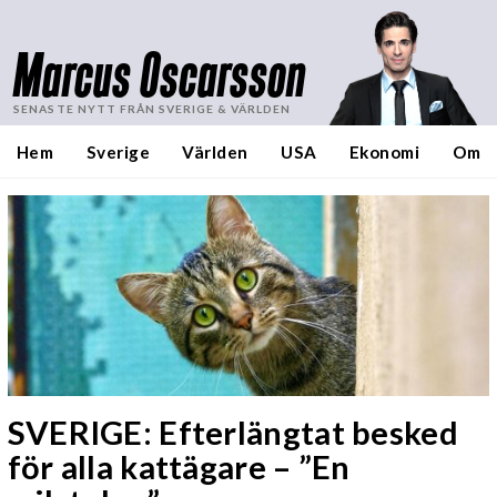
Marcus Oscarsson
SENASTE NYTT FRÅN SVERIGE & VÄRLDEN
Hem
Sverige
Världen
USA
Ekonomi
Om
SVERIGE: Efterlängtat besked
för alla kattägare – ”En