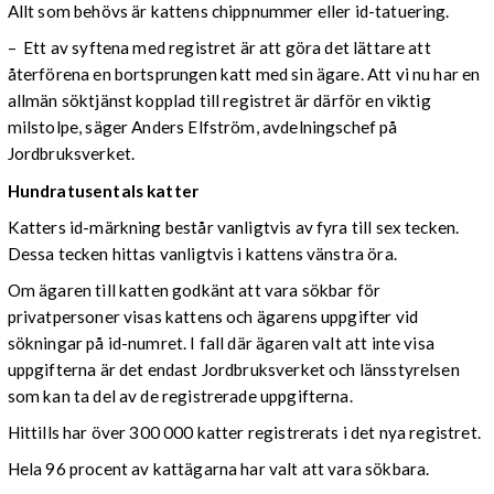
Allt som behövs är kattens chippnummer eller id-tatuering.
– Ett av syftena med registret är att göra det lättare att
återförena en bortsprungen katt med sin ägare. Att vi nu har en
allmän söktjänst kopplad till registret är därför en viktig
milstolpe, säger Anders Elfström, avdelningschef på
Jordbruksverket.
Hundratusentals katter
Katters id-märkning består vanligtvis av fyra till sex tecken.
Dessa tecken hittas vanligtvis i kattens vänstra öra.
Om ägaren till katten godkänt att vara sökbar för
privatpersoner visas kattens och ägarens uppgifter vid
sökningar på id-numret. I fall där ägaren valt att inte visa
uppgifterna är det endast Jordbruksverket och länsstyrelsen
som kan ta del av de registrerade uppgifterna.
Hittills har över 300 000 katter registrerats i det nya registret.
Hela 96 procent av kattägarna har valt att vara sökbara.