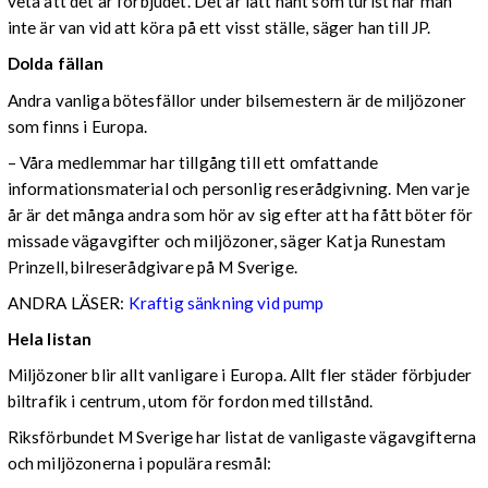
veta att det är förbjudet. Det är lätt hänt som turist när man
inte är van vid att köra på ett visst ställe, säger han till JP.
Dolda fällan
Andra vanliga bötesfällor under bilsemestern är de miljözoner
som finns i Europa.
– Våra medlemmar har tillgång till ett omfattande
informationsmaterial och personlig reserådgivning. Men varje
år är det många andra som hör av sig efter att ha fått böter för
missade vägavgifter och miljözoner, säger Katja Runestam
Prinzell, bilreserådgivare på M Sverige.
ANDRA LÄSER:
Kraftig sänkning vid pump
Hela listan
Miljözoner blir allt vanligare i Europa. Allt fler städer förbjuder
biltrafik i centrum, utom för fordon med tillstånd.
Riksförbundet M Sverige har listat de vanligaste vägavgifterna
och miljözonerna i populära resmål: