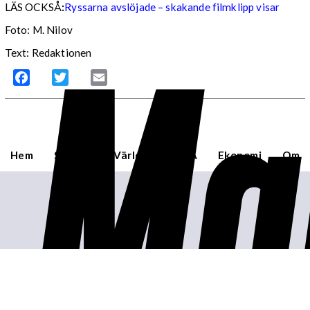
LÄS OCKSÅ
:
Ryssarna avslöjade – skakande filmklipp visar
Ma
Foto: M. Nilov
Text: Redaktionen
Facebook
Twitter
Email
Hem
Sverige
Världen
USA
Ekonomi
Om