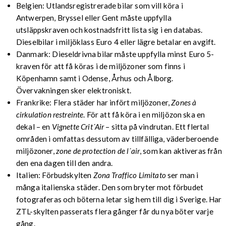
Belgien: Utlandsregistrerade bilar som vill köra i
Antwerpen, Bryssel eller Gent måste uppfylla
utsläppskraven och kostnadsfritt lista sig i en databas.
Dieselbilar i miljöklass Euro 4 eller lägre betalar en avgift.
Danmark: Dieseldrivna bilar måste uppfylla minst Euro 5-
kraven för att få köras i de miljözoner som finns i
Köpenhamn samt i Odense, Århus och Ålborg.
Övervakningen sker elektroniskt.
Frankrike: Flera städer har infört miljözoner,
Zones à
cirkulation restreinte
. För att få köra i en miljözon ska en
dekal – en
Vignette Crit´Air
– sitta på vindrutan. Ett flertal
områden i omfattas dessutom av tillfälliga, väderberoende
miljözoner,
zone de protection de l´air
, som kan aktiveras från
den ena dagen till den andra.
Italien: Förbudskylten
Zona Traffico Limitato
ser man i
många italienska städer. Den som bryter mot förbudet
fotograferas och böterna letar sig hem till dig i Sverige. Har
ZTL-skylten passerats flera gånger får du nya böter varje
gång.