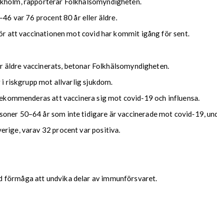
ckholm, rapporterar Folkhälsomyndigheten.
–46 var 76 procent 80 år eller äldre.
för att vaccinationen mot covid har kommit igång för sent.
ler äldre vaccinerats, betonar Folkhälsomyndigheten.
 i riskgrupp mot allvarlig sjukdom.
 rekommenderas att vaccinera sig mot covid-19 och influensa.
soner 50–64 år som inte tidigare är vaccinerade mot covid-19, u
erige, varav 32 procent var positiva.
d förmåga att undvika delar av immunförsvaret.