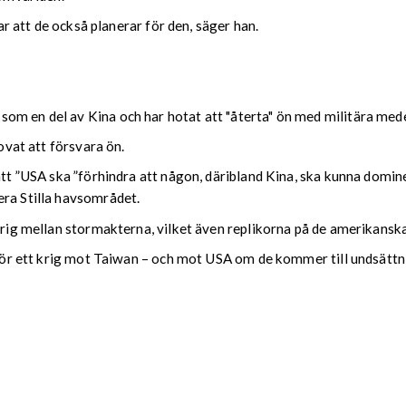
var att de också planerar för den, säger han.
om en del av Kina och har hotat att "återta" ön med militära med
lovat att försvara ön.
att ”USA ska ”förhindra att någon, däribland Kina, ska kunna domine
era Stilla havsområdet.
 krig mellan stormakterna, vilket även replikorna på de amerikansk
g för ett krig mot Taiwan – och mot USA om de kommer till undsättni