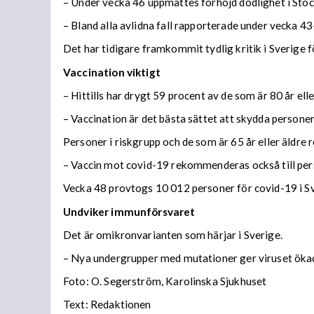
– Under vecka 46 uppmättes förhöjd dödlighet i Sto
– Bland alla avlidna fall rapporterade under vecka 43
Det har tidigare framkommit tydlig kritik i Sverige 
Vaccination viktigt
– Hittills har drygt 59 procent av de som är 80 år el
– Vaccination är det bästa sättet att skydda personer
Personer i riskgrupp och de som är 65 år eller äldre
– Vaccin mot covid-19 rekommenderas också till per
Vecka 48 provtogs 10 012 personer för covid-19 i Sv
Undviker immunförsvaret
Det är omikronvarianten som härjar i Sverige.
– Nya undergrupper med mutationer ger viruset öka
Foto: O. Segerström, Karolinska Sjukhuset
Text: Redaktionen