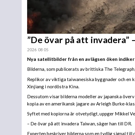
”De övar på att invadera” –
2026 08 05
Nya satellitbilder från en avlägsen öken indiker
Bilderna, som publicerats av brittiska The Telegraph
Replikor av viktiga taiwanesiska byggnader och en k
Xinjiang i nordöstra Kina.
Dessutom visar bilderna modeller av japanska överva
kopia av en amerikansk jagare av Arleigh Burke-klas
Syftet med kopiorna är otvetydigt, uppger Mikkel V
– De övar på att invadera Taiwan, säger han till DR.
Experten beskriver bilderna som en tydlig signal till