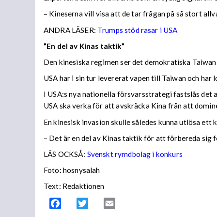
– Kineserna vill visa att de tar frågan på så stort all
ANDRA LÄSER:
Trumps stöd rasar i USA
”En del av Kinas taktik”
Den kinesiska regimen ser det demokratiska Taiwan s
USA har i sin tur levererat vapen till Taiwan och har 
I USA:s nya nationella försvarsstrategi fastslås det 
USA ska verka för att avskräcka Kina från att domin
En kinesisk invasion skulle således kunna utlösa ett
– Det är en del av Kinas taktik för att förbereda si
LÄS OCKSÅ:
Svenskt rymdbolag i konkurs
Foto: hosnysalah
Text: Redaktionen
Facebook
Twitter
Email