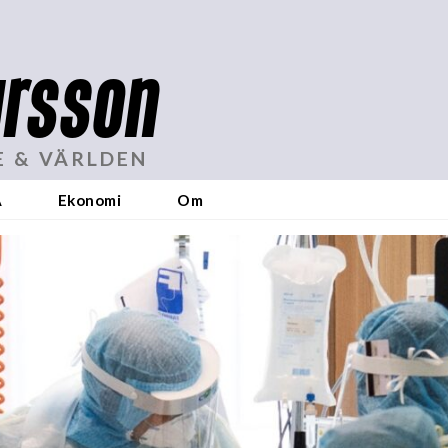
rsson
E & VÄRLDEN
A
Ekonomi
Om