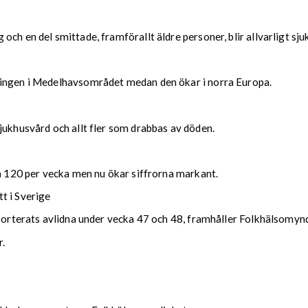
ch en del smittade, framförallt äldre personer, blir allvarligt sju
ningen i Medelhavsområdet medan den ökar i norra Europa.
jukhusvård och allt fler som drabbas av döden.
på 120 per vecka men nu ökar siffrorna markant.
t i Sverige
pporterats avlidna under vecka 47 och 48, framhåller Folkhälsomyn
r.