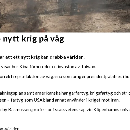
 nytt krig på väg
ar att ett nytt krig kan drabba världen.
, visar hur Kina förbereder en invasion av Taiwan.
orrekt reproduktion av vägarna som omger presidentpalatset i huv
kningsplan samt amerikanska hangarfartyg, krigsfartyg och strids
sen – fartyg som USA bland annat använder i kriget mot Iran.
edby Rasmussen, professor i statsvetenskap vid Köpenhamns unive
 omvärlden.