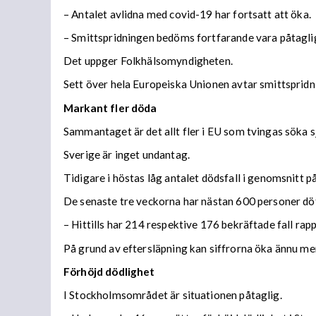
– Antalet avlidna med covid-19 har fortsatt att öka.
– Smittspridningen bedöms fortfarande vara påtaglig o
Det uppger Folkhälsomyndigheten.
Sett över hela Europeiska Unionen avtar smittsprid
Markant fler döda
Sammantaget är det allt fler i EU som tvingas söka s
Sverige är inget undantag.
Tidigare i höstas låg antalet dödsfall i genomsnitt 
De senaste tre veckorna har nästan 600 personer döt
– Hittills har 214 respektive 176 bekräftade fall ra
På grund av eftersläpning kan siffrorna öka ännu me
Förhöjd dödlighet
I Stockholmsområdet är situationen påtaglig.