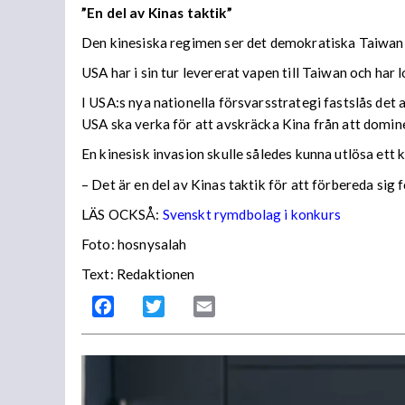
”En del av Kinas taktik”
Den kinesiska regimen ser det demokratiska Taiwan s
USA har i sin tur levererat vapen till Taiwan och har 
I USA:s nya nationella försvarsstrategi fastslås det 
USA ska verka för att avskräcka Kina från att domin
En kinesisk invasion skulle således kunna utlösa ett
– Det är en del av Kinas taktik för att förbereda si
LÄS OCKSÅ:
Svenskt rymdbolag i konkurs
Foto: hosnysalah
Text: Redaktionen
Facebook
Twitter
Email