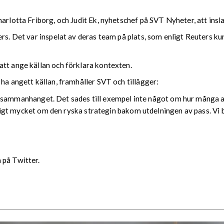
harlotta Friborg, och Judit Ek, nyhetschef på SVT Nyheter, att insl
ers. Det var inspelat av deras team på plats, som enligt Reuters ku
att ange källan och förklara kontexten.
ha angett källan, framhåller SVT och tillägger:
d av sammanhanget. Det sades till exempel inte något om hur många a
äckligt mycket om den ryska strategin bakom utdelningen av pass. Vi 
 på Twitter.