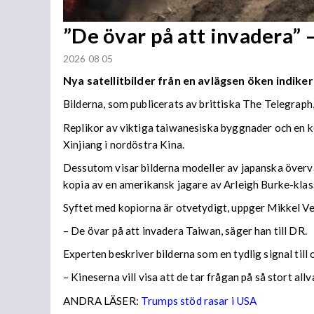
”De övar på att invadera” –
2026 08 05
Nya satellitbilder från en avlägsen öken indiker
Bilderna, som publicerats av brittiska The Telegraph
Replikor av viktiga taiwanesiska byggnader och en k
Xinjiang i nordöstra Kina.
Dessutom visar bilderna modeller av japanska överva
kopia av en amerikansk jagare av Arleigh Burke-klas
Syftet med kopiorna är otvetydigt, uppger Mikkel V
– De övar på att invadera Taiwan, säger han till DR.
Experten beskriver bilderna som en tydlig signal till
– Kineserna vill visa att de tar frågan på så stort all
ANDRA LÄSER:
Trumps stöd rasar i USA