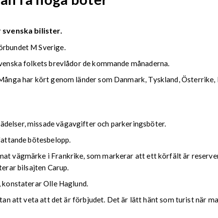
 svenska bilister.
förbundet M Sverige.
i svenska folkets brevlådor de kommande månaderna.
. Många har kört genom länder som Danmark, Tyskland, Österrike, I
ädelser, missade vägavgifter och parkeringsböter.
mfattande bötesbelopp.
at vägmärke i Frankrike, som markerar att ett körfält är reserver
terar bilsajten Carup.
, konstaterar Olle Haglund.
n att veta att det är förbjudet. Det är lätt hänt som turist när man 