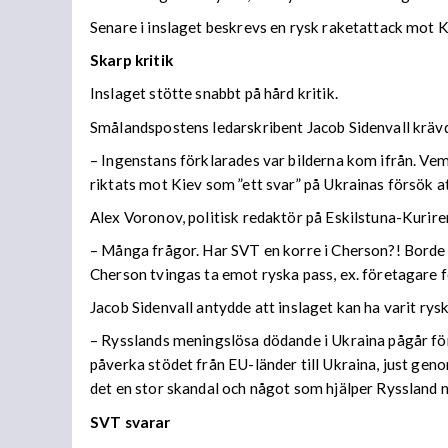
Senare i inslaget beskrevs en rysk raketattack mot K
Skarp kritik
Inslaget stötte snabbt på hård kritik.
Smålandspostens ledarskribent Jacob Sidenvall krävd
– Ingenstans förklarades var bilderna kom ifrån. Vem
riktats mot Kiev som ”ett svar” på Ukrainas försök at
Alex Voronov, politisk redaktör på Eskilstuna-Kurire
– Många frågor. Har SVT en korre i Cherson?! Borde 
Cherson tvingas ta emot ryska pass, ex. företagare f
Jacob Sidenvall antydde att inslaget kan ha varit ry
– Rysslands meningslösa dödande i Ukraina pågår för
påverka stödet från EU-länder till Ukraina, just ge
det en stor skandal och något som hjälper Ryssland nä
SVT svarar