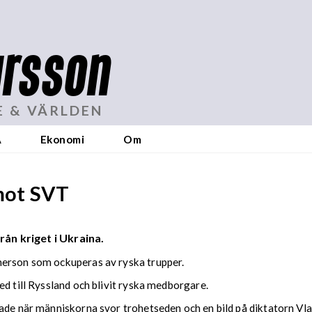
rsson
E & VÄRLDEN
A
Ekonomi
Om
 mot SVT
rån kriget i Ukraina.
herson som ockuperas av ryska trupper.
ed till Ryssland och blivit ryska medborgare.
ade när människorna svor trohetseden och en bild på diktatorn Vla