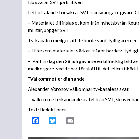
Nu svarar SVT på kritiken.
I ett uttalande försäkrar SVT:s ansvariga utgivare C
­– Materialet till inslaget kom från nyhetsbyrån Reut
militär, uppger SVT.
Tv-kanalen medger att de borde varit tydligare med 
– Eftersom materialet väcker frågor borde vi tydligt 
– Vårt inslag den 28 juli gav inte en tillräcklig bil
medborgare, vad de har för skäl till det, eller tillr
"Välkommet erkännande"
Alexander Voronov välkomnar tv-kanalens svar.
– Välkommet erkännande av fel från SVT, skriver han
Text: Redaktionen
Facebook
Twitter
Email