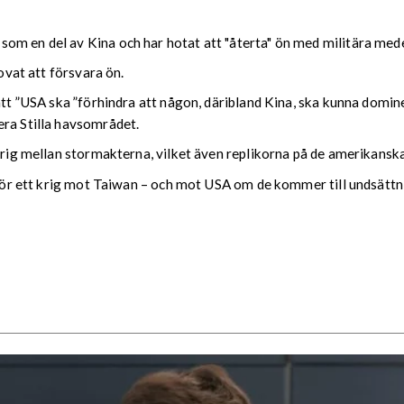
om en del av Kina och har hotat att "återta" ön med militära med
lovat att försvara ön.
att ”USA ska ”förhindra att någon, däribland Kina, ska kunna domine
era Stilla havsområdet.
 krig mellan stormakterna, vilket även replikorna på de amerikansk
g för ett krig mot Taiwan – och mot USA om de kommer till undsättni