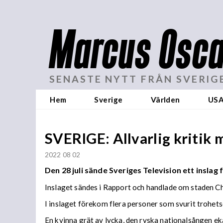
Marcus Osca
SENASTE NYTT FRÅN SVERIG
Hem
Sverige
Världen
US
SVERIGE: Allvarlig kritik
2022 08 02
Den 28 juli sände Sveriges Television ett inslag f
Inslaget sändes i Rapport och handlade om staden C
I inslaget förekom flera personer som svurit trohets
En kvinna grät av lycka, den ryska nationalsången ek