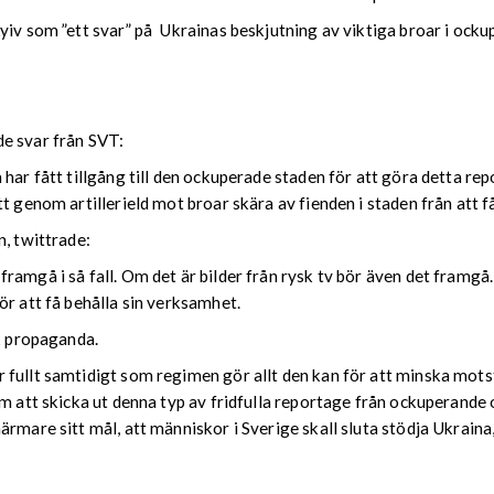
yiv som ”ett svar” på Ukrainas beskjutning av viktiga broar i ock
e svar från SVT:
 har fått tillgång till den ockuperade staden för att göra detta r
t genom artillerield mot broar skära av fienden i staden från att f
n, twittrade:
framgå i så fall. Om det är bilder från rysk tv bör även det fram
ör att få behålla sin verksamhet.
sk propaganda.
 fullt samtidigt som regimen gör allt den kan för att minska mot
nom att skicka ut denna typ av fridfulla reportage från ockuperan
rmare sitt mål, att människor i Sverige skall sluta stödja Ukraina