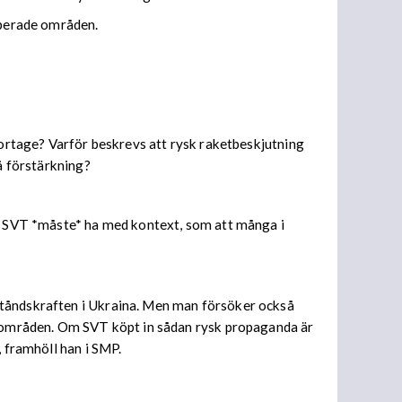
uperade områden.
eportage? Varför beskrevs att rysk raketbeskjutning
å förstärkning?
gå. SVT *måste* ha med kontext, som att många i
ståndskraften i Ukraina. Men man försöker också
de områden. Om SVT köpt in sådan rysk propaganda är
, framhöll han i SMP.