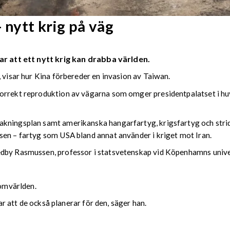
 nytt krig på väg
ar att ett nytt krig kan drabba världen.
, visar hur Kina förbereder en invasion av Taiwan.
orrekt reproduktion av vägarna som omger presidentpalatset i huv
kningsplan samt amerikanska hangarfartyg, krigsfartyg och strids
sen – fartyg som USA bland annat använder i kriget mot Iran.
edby Rasmussen, professor i statsvetenskap vid Köpenhamns unive
 omvärlden.
var att de också planerar för den, säger han.