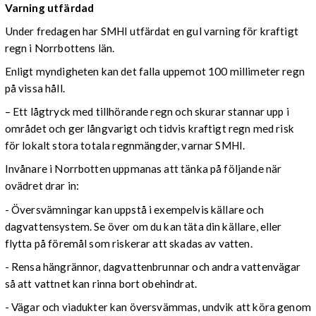
Varning utfärdad
Under fredagen har SMHI utfärdat en gul varning för kraftigt
regn i Norrbottens län.
Enligt myndigheten kan det falla uppemot 100 millimeter regn
på vissa håll.
– Ett lågtryck med tillhörande regn och skurar stannar upp i
området och ger långvarigt och tidvis kraftigt regn med risk
för lokalt stora totala regnmängder, varnar SMHI.
Invånare i Norrbotten uppmanas att tänka på följande när
ovädret drar in:
- Översvämningar kan uppstå i exempelvis källare och
dagvattensystem. Se över om du kan täta din källare, eller
flytta på föremål som riskerar att skadas av vatten.
- Rensa hängrännor, dagvattenbrunnar och andra vattenvägar
så att vattnet kan rinna bort obehindrat.
- Vägar och viadukter kan översvämmas, undvik att köra genom