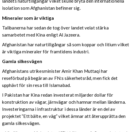
landets naturtillgångar vilket skulle bryta den internationella
isolation som Afghanistan befinner sig.
Mineraler som är viktiga
Talibanerna har sedan de tog över landet velat stärka
samarbetet med Kina enligt Al Jazeera.
Afghanistan har naturtillgångar så som koppar och litium vilket
är viktiga mineraler för framtidens industri.
Gamla silkesvägen
Afghanistans utrikesminister Amir Khan Muttaqi har
reseförbud på begäran av FN:s säkerhetsråd, men fick det
upphävt för sin resa till Islamabad.
I Pakistan har Kina redan investerat miljarder dollar för
konstruktion av vägar, järnvägar och hamnar mellan länderna.
Investeringarna i infrastruktur i dessa länder är en del av
projektet ”Ett bälte, en väg” vilket ämnar att återupprätta den
gamla silkesvägen.