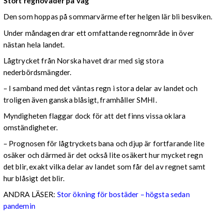
Stort regnoväder på väg
Den som hoppas på sommarvärme efter helgen lär bli besviken.
Under måndagen drar ett omfattande regnområde in över
nästan hela landet.
Lågtrycket från Norska havet drar med sig stora
nederbördsmängder.
– I samband med det väntas regn i stora delar av landet och
troligen även ganska blåsigt, framhåller SMHI.
Myndigheten flaggar dock för att det finns vissa oklara
omständigheter.
– Prognosen för lågtryckets bana och djup är fortfarande lite
osäker och därmed är det också lite osäkert hur mycket regn
det blir, exakt vilka delar av landet som får del av regnet samt
hur blåsigt det blir.
ANDRA LÄSER:
Stor ökning för bostäder – högsta sedan
pandemin