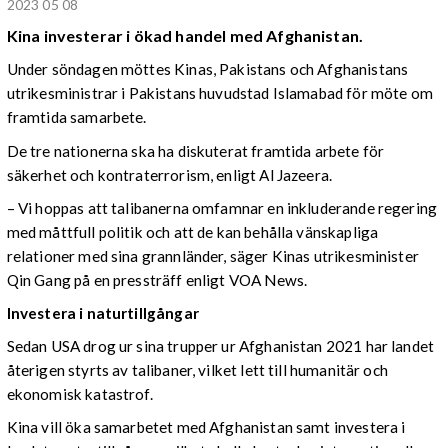
2023 05 08
Kina investerar i ökad handel med Afghanistan.
Under söndagen möttes Kinas, Pakistans och Afghanistans
utrikesministrar i Pakistans huvudstad Islamabad för möte om
framtida samarbete.
De tre nationerna ska ha diskuterat framtida arbete för
säkerhet och kontraterrorism, enligt Al Jazeera.
– Vi hoppas att talibanerna omfamnar en inkluderande regering
med måttfull politik och att de kan behålla vänskapliga
relationer med sina grannländer, säger Kinas utrikesminister
Qin Gang på en pressträff enligt VOA News.
Investera i naturtillgångar
Sedan USA drog ur sina trupper ur Afghanistan 2021 har landet
återigen styrts av talibaner, vilket lett till humanitär och
ekonomisk katastrof.
Kina vill öka samarbetet med Afghanistan samt investera i