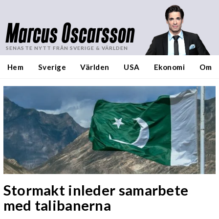
Marcus Oscarsson
SENASTE NYTT FRÅN SVERIGE & VÄRLDEN
Hem
Sverige
Världen
USA
Ekonomi
Om
Stormakt inleder samarbete
med talibanerna