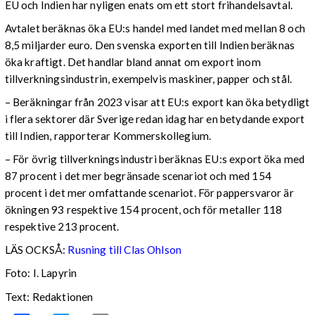
EU och Indien har nyligen enats om ett stort frihandelsavtal.
Avtalet beräknas öka EU:s handel med landet med mellan 8 och
8,5 miljarder euro. Den svenska exporten till Indien beräknas
öka kraftigt. Det handlar bland annat om export inom
tillverkningsindustrin, exempelvis maskiner, papper och stål.
– Beräkningar från 2023 visar att EU:s export kan öka betydligt
i flera sektorer där Sverige redan idag har en betydande export
till Indien, rapporterar Kommerskollegium.
– För övrig tillverkningsindustri beräknas EU:s export öka med
87 procent i det mer begränsade scenariot och med 154
procent i det mer omfattande scenariot. För pappersvaror är
ökningen 93 respektive 154 procent, och för metaller 118
respektive 213 procent.
LÄS OCKSÅ:
Rusning till Clas Ohlson
Foto: I. Lapyrin
Text: Redaktionen