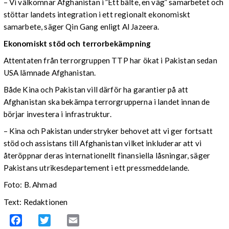
– Vi välkomnar Afghanistan i ”Ett bälte, en väg” samarbetet och
stöttar landets integration i ett regionalt ekonomiskt
samarbete, säger Qin Gang enligt Al Jazeera.
Ekonomiskt stöd och terrorbekämpning
Attentaten från terrorgruppen TTP har ökat i Pakistan sedan
USA lämnade Afghanistan.
Både Kina och Pakistan vill därför ha garantier på att
Afghanistan ska bekämpa terrorgrupperna i landet innan de
börjar investera i infrastruktur.
– Kina och Pakistan understryker behovet att vi ger fortsatt
stöd och assistans till Afghanistan vilket inkluderar att vi
återöppnar deras internationellt finansiella låsningar, säger
Pakistans utrikesdepartement i ett pressmeddelande.
Foto: B. Ahmad
Text: Redaktionen
Facebook
Twitter
Email