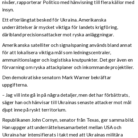
nivåer, rapporterar Politico med hänvisning till flera källor med
insyn.
Ett efterlängtat besked för Ukraina. Amerikanska
underrättelser är mycket viktiga för landets krigföring,
däribland precisionsattacker mot ryska anläggningar.
Amerikanska satelliter och signalspaning används bland annat
för att lokalisera viktiga mål som ledningscentraler,
ammunitionslager och logistiska knutpunkter. Det ger även en
förvarning om ryska attackplaner och inkommande projektiler.
Den demokratiske senatorn Mark Warner bekräftar
uppgifterna.
– Jag vill inte gå in på några detaljer, men det har förbättrats,
säger han och hänvisar till Ukrainas senaste attacker mot mål
djupt inne på ryskt territorium.
Republikanen John Cornyn, senator från Texas, ger samma bild.
Han uppger att underrättelsesamarbetet mellan USA och
Ukraina har intensifierats i takt med att Ukrainas militära