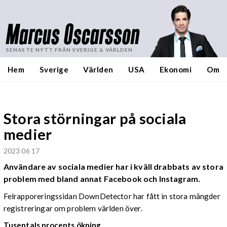
Marcus Oscarsson
SENASTE NYTT FRÅN SVERIGE & VÄRLDEN
Hem
Sverige
Världen
USA
Ekonomi
Om
Stora störningar på sociala
medier
2023 06 17
Användare av sociala medier har i kväll drabbats av stora
problem med bland annat Facebook och Instagram.
Felrapporeringssidan DownDetector har fått in stora mängder
registreringar om problem världen över.
Tusentals procents ökning