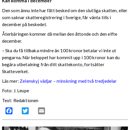
Kan komma i december
Den som ännu inte har fått besked om den slutliga skatten, eller
som saknar skatteregistrering i Sverige, får vänta tills i
december på beskedet.
Återbäringen kommer då mellan den åttonde och den elfte
december.
– Ska du få tillbaka mindre än 100 kronor betalar vi inte ut
pengarna. När beloppet har kommit upp i 100 kronor kan du
begära utbetalning från ditt skattekonto, fortsätter
Skatteverket.
Läs mer:
Zelenskyj vädjar – minskning med två tredjedelar
Foto:
J. Leupe
Text: Redaktionen
Facebook
Twitter
Email