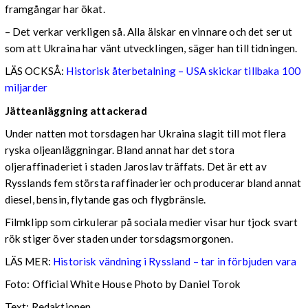
framgångar har ökat.
– Det verkar verkligen så. Alla älskar en vinnare och det ser ut
som att Ukraina har vänt utvecklingen, säger han till tidningen.
LÄS OCKSÅ:
Historisk återbetalning – USA skickar tillbaka 100
miljarder
Jätteanläggning attackerad
Under natten mot torsdagen har Ukraina slagit till mot flera
ryska oljeanläggningar. Bland annat har det stora
oljeraffinaderiet i staden Jaroslav träffats. Det är ett av
Rysslands fem största raffinaderier och producerar bland annat
diesel, bensin, flytande gas och flygbränsle.
Filmklipp som cirkulerar på sociala medier visar hur tjock svart
rök stiger över staden under torsdagsmorgonen.
LÄS MER:
Historisk vändning i Ryssland – tar in förbjuden vara
Foto: Official White House Photo by Daniel Torok
Text: Redaktionen