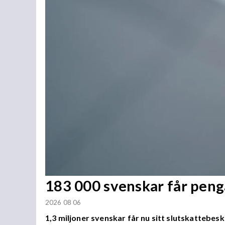
183 000 svenskar får penga
2026 08 06
1,3 miljoner svenskar får nu sitt slutskattebesk