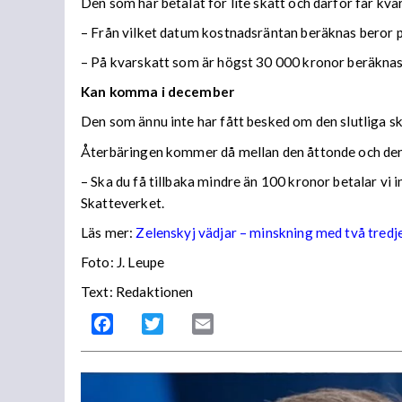
Den som har betalat för lite skatt och därför får kv
– Från vilket datum kostnadsräntan beräknas beror på
– På kvarskatt som är högst 30 000 kronor beräknas
Kan komma i december
Den som ännu inte har fått besked om den slutliga ska
Återbäringen kommer då mellan den åttonde och den
– Ska du få tillbaka mindre än 100 kronor betalar vi
Skatteverket.
Läs mer:
Zelenskyj vädjar – minskning med två tredj
Foto:
J. Leupe
Text: Redaktionen
Facebook
Twitter
Email