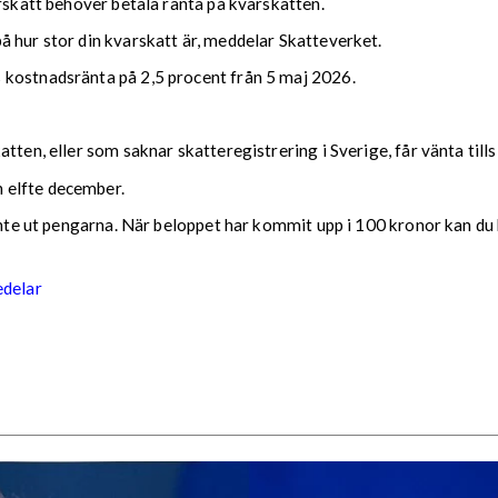
arskatt behöver betala ränta på kvarskatten.
 hur stor din kvarskatt är, meddelar Skatteverket.
 kostnadsränta på 2,5 procent från 5 maj 2026.
tten, eller som saknar skatteregistrering i Sverige, får vänta till
 elfte december.
 inte ut pengarna. När beloppet har kommit upp i 100 kronor kan du 
edelar