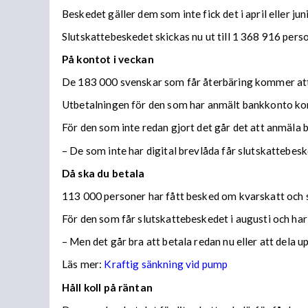
Beskedet gäller dem som inte fick det i april eller juni
Slutskattebeskedet skickas nu ut till 1 368 916 per
På kontot i veckan
De 183 000 svenskar som får återbäring kommer att f
Utbetalningen för den som har anmält bankkonto ko
För den som inte redan gjort det går det att anmäla 
– De som inte har digital brevlåda får slutskattebes
Då ska du betala
113 000 personer har fått besked om kvarskatt och s
För den som får slutskattebeskedet i augusti och har
– Men det går bra att betala redan nu eller att dela 
Läs mer:
Kraftig sänkning vid pump
Håll koll på räntan