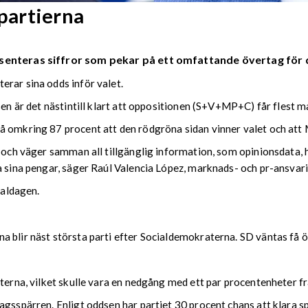
partierna
senteras siffror som pekar på ett omfattande övertag för 
erar sina odds inför valet.
sen är det nästintill klart att oppositionen (S+V+MP+C) får flest 
å omkring 87 procent att den rödgröna sidan vinner valet och att 
n och väger samman all tillgänglig information, som opinionsdata, 
a sina pengar, säger Raúl Valencia López, marknads- och pr-ansvari
valdagen.
 blir näst största parti efter Socialdemokraterna. SD väntas få ö
sterna, vilket skulle vara en nedgång med ett par procentenheter f
agsspärren. Enligt oddsen har partiet 30 procent chans att klara s