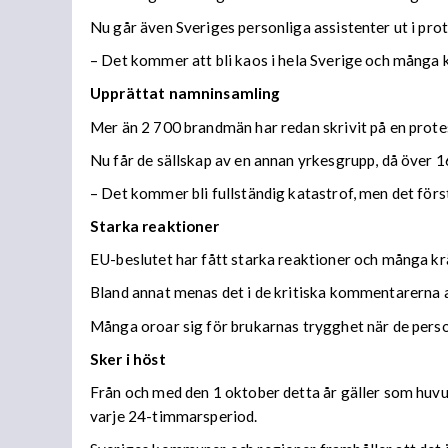
Nu går även Sveriges personliga assistenter ut i prot
– Det kommer att bli kaos i hela Sverige och många 
Upprättat namninsamling
Mer än 2 700 brandmän har redan skrivit på en protes
Nu får de sällskap av en annan yrkesgrupp, då över 
– Det kommer bli fullständig katastrof, men det för
Starka reaktioner
EU-beslutet har fått starka reaktioner och många kr
Bland annat menas det i de kritiska kommentarerna a
Många oroar sig för brukarnas trygghet när de person
Sker i höst
Från och med den 1 oktober detta år gäller som hu
varje 24-timmarsperiod.