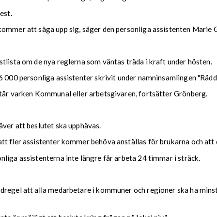
est.
kommer att säga upp sig, säger den personliga assistenten Marie G
tlista om de nya reglerna som väntas träda i kraft under hösten.
16 000 personliga assistenter skrivit under namninsamlingen "Rädd
står varken Kommunal eller arbetsgivaren, fortsätter Grönberg.
äver att beslutet ska upphävas.
tt fler assistenter kommer behöva anställas för brukarna och att 
liga assistenterna inte längre får arbeta 24 timmar i sträck.
vudregel att alla medarbetare i kommuner och regioner ska ha mi