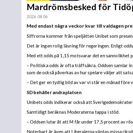
Mardrömsbesked för Tidö
2026 08 06
Med endast några veckor kvar till valdagen pre
Siffrorna kommer från speljätten Unibet som present
Det är ingen rolig läsning för regeringen. Enligt odd
Med ett odds på 1,15 motsvarar det en sannolikhet p
– Politiska odds är ofta träffsäkra. Oddsen samlar i
som de också påverkas av hur spelare väljer att sats
– Det ger en tydlig bild av var vi står en månad före 
SD behåller andraplatsen
Unibets odds indikerar också att Sverigedemokraterna
Samtidigt beräknas Moderaterna tappa i stöd.
– Oddsen lutar åt att M får under 17,5 procent av rö
Noterbart är även att Liberalerna väntas missa riksd