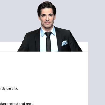
m dygnsvila.
edan protesterat mot.