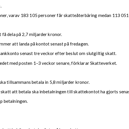
.
soner, varav 183 105 personer får skatteåterbäring medan 113 051 
å dela på 2,7 miljarder kronor.
mmer att landa på kontot senast på fredagen.
bankkonto senast tre veckor efter beslut om slutgiltig skatt.
kedet med posten 1–3 veckor senare, förklarar Skatteverket.
ka tillsammans betala in 5,8 miljarder kronor.
 skatt att betala ska inbetalningen till skattekontot ha gjorts se
upp betalningen.