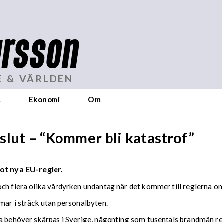
rsson
E & VÄRLDEN
A
Ekonomi
Om
slut – “Kommer bli katastrof”
mot nya EU-regler.
och flera olika vårdyrken undantag när det kommer till reglerna o
mar i sträck utan personalbyten.
na behöver skärpas i Sverige, någonting som tusentals brandmän r