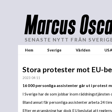
Marcus Osca
SENASTE NYTT FRÅN SVERIG
Hem
Sverige
Världen
US
Stora protester mot EU-be
2023 04 11
16 000 personliga assistenter går ut i protest 
I Sverige har de som jobbar inom räddningstjänsten 
Bland annat får personliga assistenter arbeta 24 tim
Efter en granskning har dock EU beslutat att regler