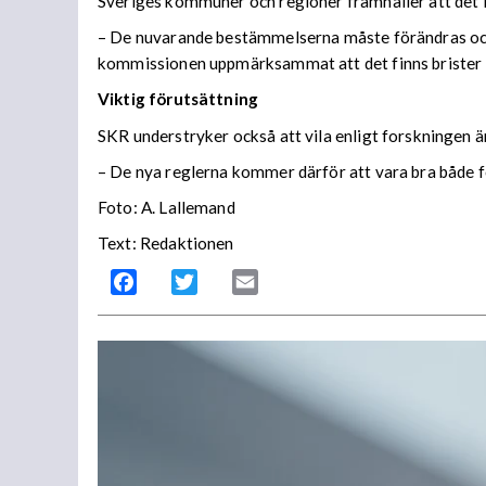
Sveriges kommuner och regioner framhåller att det int
– De nuvarande bestämmelserna måste förändras och a
kommissionen uppmärksammat att det finns brister i
Viktig förutsättning
SKR understryker också att vila enligt forskningen är
– De nya reglerna kommer därför att vara bra både
Foto: A. Lallemand
Text: Redaktionen
Facebook
Twitter
Email