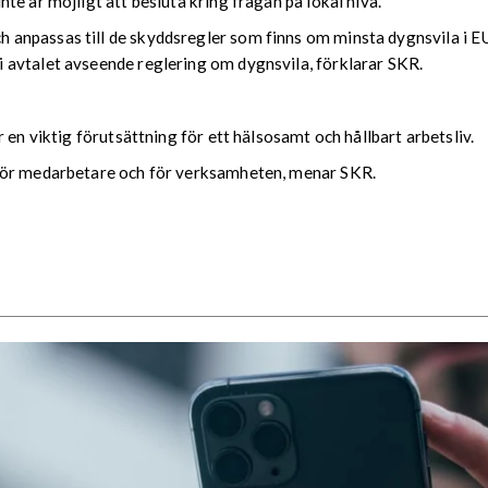
e är möjligt att besluta kring frågan på lokal nivå.
npassas till de skyddsregler som finns om minsta dygnsvila i EU:
 avtalet avseende reglering om dygnsvila, förklarar SKR.
 en viktig förutsättning för ett hälsosamt och hållbart arbetsliv.
 för medarbetare och för verksamheten, menar SKR.