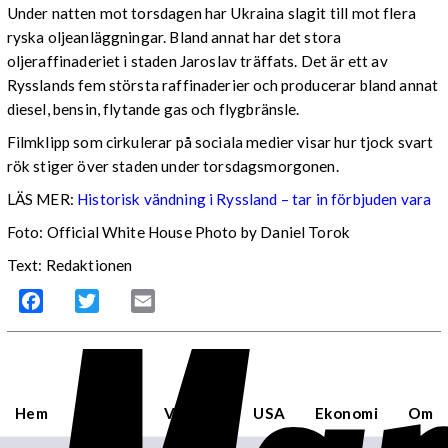
Under natten mot torsdagen har Ukraina slagit till mot flera
ryska oljeanläggningar. Bland annat har det stora
oljeraffinaderiet i staden Jaroslav träffats. Det är ett av
Rysslands fem största raffinaderier och producerar bland annat
diesel, bensin, flytande gas och flygbränsle.
Filmklipp som cirkulerar på sociala medier visar hur tjock svart
rök stiger över staden under torsdagsmorgonen.
LÄS MER:
Historisk vändning i Ryssland – tar in förbjuden vara
Foto: Official White House Photo by Daniel Torok
Text: Redaktionen
Facebook
Twitter
Email
Hem
Sverige
Världen
USA
Ekonomi
Om