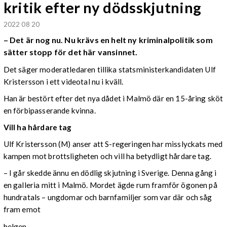
kritik efter ny dödsskjutning
2022 08 20
– Det är nog nu. Nu krävs en helt ny kriminalpolitik som
sätter stopp för det här vansinnet.
Det säger moderatledaren tillika statsministerkandidaten Ulf
Kristersson i ett videotal nu i kväll.
Han är bestört efter det nya dådet i Malmö där en 15-åring sköt
en förbipasserande kvinna.
Vill ha hårdare tag
Ulf Kristersson (M) anser att S-regeringen har misslyckats med
kampen mot brottsligheten och vill ha betydligt hårdare tag.
– I går skedde ännu en dödlig skjutning i Sverige. Denna gång i
en galleria mitt i Malmö. Mordet ägde rum framför ögonen på
hundratals – ungdomar och barnfamiljer som var där och såg
fram emot
helgen.