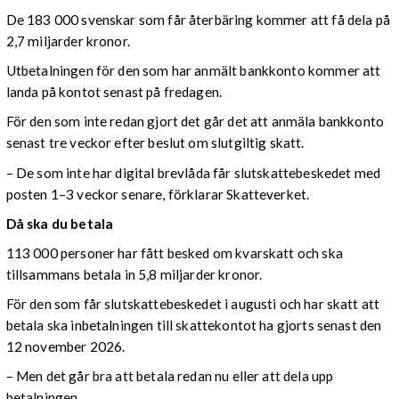
De 183 000 svenskar som får återbäring kommer att få dela på
2,7 miljarder kronor.
Utbetalningen för den som har anmält bankkonto kommer att
landa på kontot senast på fredagen.
För den som inte redan gjort det går det att anmäla bankkonto
senast tre veckor efter beslut om slutgiltig skatt.
– De som inte har digital brevlåda får slutskattebeskedet med
posten 1–3 veckor senare, förklarar Skatteverket.
Då ska du betala
113 000 personer har fått besked om kvarskatt och ska
tillsammans betala in 5,8 miljarder kronor.
För den som får slutskattebeskedet i augusti och har skatt att
betala ska inbetalningen till skattekontot ha gjorts senast den
12 november 2026.
– Men det går bra att betala redan nu eller att dela upp
betalningen.