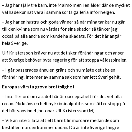
– Jag har själv tre barn, inte Malmö men i en ålder där de mycket
väl hade kunnat vara i samma sorts galleria inför helgen.
– Jag har en hustru och goda vänner så när mina tankar nu går
till den kvinna som nu vårdas för sina skador så tänker jag
också på alla andra som kunde ha skadats. För det här angår
hela Sverige.
Ulf Kristersson kräver nu att det sker förändringar och anser
att Sverige behöver byta regering för att stoppa våldsspiralen.
– I går passerades ännu en gräns och nu måste det ske en
förändring. Inte mer av samma sak som har lett Sverige hit.
Europas värsta grova brottslighet
– Inte fler ord om att det här är oacceptabelt för det vet alla
redan. Nu krävs en helt ny kriminalpolitik som sätter stopp på
det här vansinnet, betonar Ulf Kristersson (M).
– Vi kan inte tillåta att ett barn blir mördare medan de som
beställer morden kommer undan. Då är inte Sverige längre