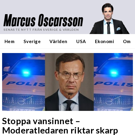
Marcus Oscarsson
SENASTE NYTT FRÅN SVERIGE & VÄRLDEN
Hem
Sverige
Världen
USA
Ekonomi
Om
Stoppa vansinnet –
Moderatledaren riktar skarp