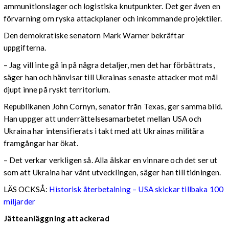
ammunitionslager och logistiska knutpunkter. Det ger även en
förvarning om ryska attackplaner och inkommande projektiler.
Den demokratiske senatorn Mark Warner bekräftar
uppgifterna.
– Jag vill inte gå in på några detaljer, men det har förbättrats,
säger han och hänvisar till Ukrainas senaste attacker mot mål
djupt inne på ryskt territorium.
Republikanen John Cornyn, senator från Texas, ger samma bild.
Han uppger att underrättelsesamarbetet mellan USA och
Ukraina har intensifierats i takt med att Ukrainas militära
framgångar har ökat.
– Det verkar verkligen så. Alla älskar en vinnare och det ser ut
som att Ukraina har vänt utvecklingen, säger han till tidningen.
LÄS OCKSÅ:
Historisk återbetalning – USA skickar tillbaka 100
miljarder
Jätteanläggning attackerad