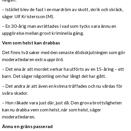
– Istället blev de fast i en mardröm av skott, skrik och skräck,
säger Ulf Kristersson (M).
– En 30-årig man avrättades i vad som tycks vara ännu en
uppgörelse mellan grovt kriminella gäng.
Vem som helst kan drabbas
Det finns två saker med den senaste dödsskjutningen som gör
moderatledaren extra upprörd.
– Det ena är att mordet verkar ha utförts av en 15-åring – ett
barn. Det säger någonting om hur långt det har gått.
– Det andra är att även en kvinna träffades och nu vårdas för
svåra skador.
– Hon råkade vara just där, just då. Den grova brottsligheten
kan nu drabba vem som helst, när som helst, säger
moderatledaren.
Ännu en gräns passerad