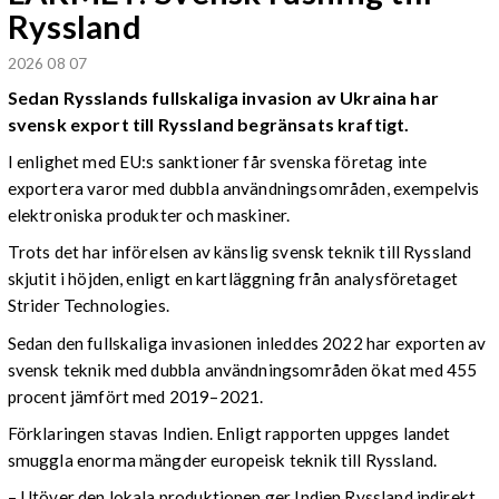
Ryssland
2026 08 07
Sedan Rysslands fullskaliga invasion av Ukraina har
svensk export till Ryssland begränsats kraftigt.
I enlighet med EU:s sanktioner får svenska företag inte
exportera varor med dubbla användningsområden, exempelvis
elektroniska produkter och maskiner.
Trots det har införelsen av känslig svensk teknik till Ryssland
skjutit i höjden, enligt en kartläggning från analysföretaget
Strider Technologies.
Sedan den fullskaliga invasionen inleddes 2022 har exporten av
svensk teknik med dubbla användningsområden ökat med 455
procent jämfört med 2019–2021.
Förklaringen stavas Indien. Enligt rapporten uppges landet
smuggla enorma mängder europeisk teknik till Ryssland.
– Utöver den lokala produktionen ger Indien Ryssland indirekt