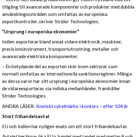
tillgång till avancerade komponenter och produkter med dubbla
användningsområden som omfattas av europeiska
exportkontroller, skriver Strider Technologies.
”Ursprung i europeiska ekonomier”
Indien exporterar bland annat vidare elektronik, maskiner,
precisionsinstrument, transportutrustning, metaller och
avancerade elektriska komponenter.
– En betydande del av exporten sker inom sektorer som
normalt omfattas av internationella sanktionsregimer. Många
av dessa varor har sitt ursprung i europeiska ekonomier innan
de vidareexporteras via indiska mellanhänder, framhåller
Strider Technologies.
ANDRA LÄSER:
Ikoniskt cykelmärke i konkurs – efter 104 år
Stort frihandelsavtal
EU och Indien har nyligen enats om ett stort frihandelsavtal.
Avtalet beräknas öka EU:s handel med landet med mellan 8 och