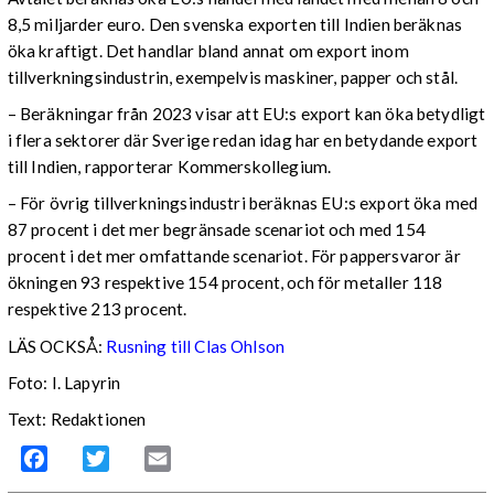
8,5 miljarder euro. Den svenska exporten till Indien beräknas
öka kraftigt. Det handlar bland annat om export inom
tillverkningsindustrin, exempelvis maskiner, papper och stål.
– Beräkningar från 2023 visar att EU:s export kan öka betydligt
i flera sektorer där Sverige redan idag har en betydande export
till Indien, rapporterar Kommerskollegium.
– För övrig tillverkningsindustri beräknas EU:s export öka med
87 procent i det mer begränsade scenariot och med 154
procent i det mer omfattande scenariot. För pappersvaror är
ökningen 93 respektive 154 procent, och för metaller 118
respektive 213 procent.
LÄS OCKSÅ:
Rusning till Clas Ohlson
Foto: I. Lapyrin
Text: Redaktionen
Facebook
Twitter
Email