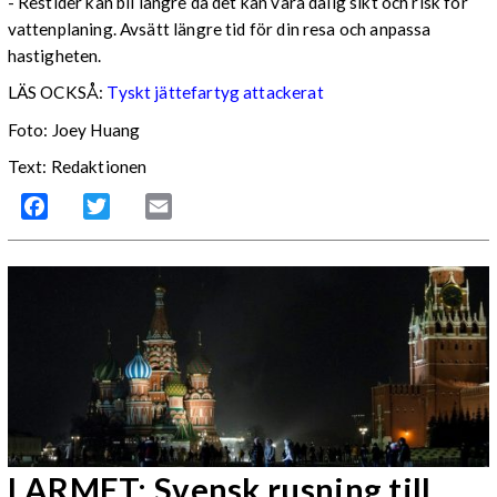
- Restider kan bli längre då det kan vara dålig sikt och risk för
vattenplaning. Avsätt längre tid för din resa och anpassa
hastigheten.
LÄS OCKSÅ:
Tyskt jättefartyg attackerat
Foto: Joey Huang
Text: Redaktionen
Facebook
Twitter
Email
LARMET: Svensk rusning till