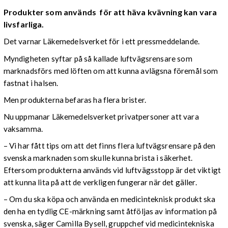
Produkter som används för att häva kvävning kan vara
livsfarliga.
Det varnar Läkemedelsverket för i ett pressmeddelande.
Myndigheten syftar på så kallade luftvägsrensare som
marknadsförs med löften om att kunna avlägsna föremål som
fastnat i halsen.
Men produkterna befaras ha flera brister.
Nu uppmanar Läkemedelsverket privatpersoner att vara
vaksamma.
– Vi har fått tips om att det finns flera luftvägsrensare på den
svenska marknaden som skulle kunna brista i säkerhet.
Eftersom produkterna används vid luftvägsstopp är det viktigt
att kunna lita på att de verkligen fungerar när det gäller.
– Om du ska köpa och använda en medicinteknisk produkt ska
den ha en tydlig CE-märkning samt åtföljas av information på
svenska, säger Camilla Bysell, gruppchef vid medicintekniska