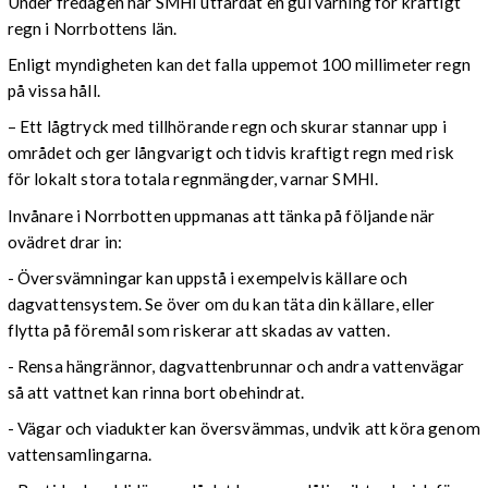
Under fredagen har SMHI utfärdat en gul varning för kraftigt
regn i Norrbottens län.
Enligt myndigheten kan det falla uppemot 100 millimeter regn
på vissa håll.
– Ett lågtryck med tillhörande regn och skurar stannar upp i
området och ger långvarigt och tidvis kraftigt regn med risk
för lokalt stora totala regnmängder, varnar SMHI.
Invånare i Norrbotten uppmanas att tänka på följande när
ovädret drar in:
- Översvämningar kan uppstå i exempelvis källare och
dagvattensystem. Se över om du kan täta din källare, eller
flytta på föremål som riskerar att skadas av vatten.
- Rensa hängrännor, dagvattenbrunnar och andra vattenvägar
så att vattnet kan rinna bort obehindrat.
- Vägar och viadukter kan översvämmas, undvik att köra genom
vattensamlingarna.