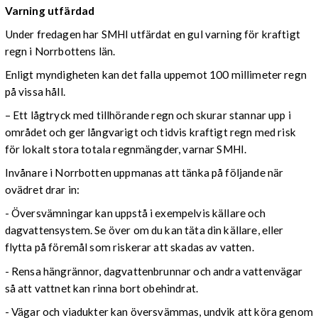
Varning utfärdad
Under fredagen har SMHI utfärdat en gul varning för kraftigt
regn i Norrbottens län.
Enligt myndigheten kan det falla uppemot 100 millimeter regn
på vissa håll.
– Ett lågtryck med tillhörande regn och skurar stannar upp i
området och ger långvarigt och tidvis kraftigt regn med risk
för lokalt stora totala regnmängder, varnar SMHI.
Invånare i Norrbotten uppmanas att tänka på följande när
ovädret drar in:
- Översvämningar kan uppstå i exempelvis källare och
dagvattensystem. Se över om du kan täta din källare, eller
flytta på föremål som riskerar att skadas av vatten.
- Rensa hängrännor, dagvattenbrunnar och andra vattenvägar
så att vattnet kan rinna bort obehindrat.
- Vägar och viadukter kan översvämmas, undvik att köra genom