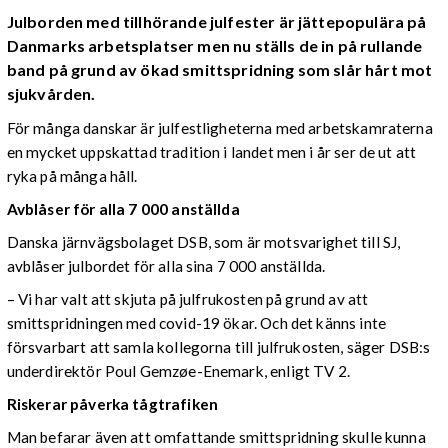
Julborden med tillhörande julfester är jättepopulära på
Danmarks arbetsplatser men nu ställs de in på rullande
band på grund av ökad smittspridning som slår hårt mot
sjukvården.
För många danskar är julfestligheterna med arbetskamraterna
en mycket uppskattad tradition i landet men i år ser de ut att
ryka på många håll.
Avblåser för alla 7 000 anställda
Danska järnvägsbolaget DSB, som är motsvarighet till SJ,
avblåser julbordet för alla sina 7 000 anställda.
– Vi har valt att skjuta på julfrukosten på grund av att
smittspridningen med covid-19 ökar. Och det känns inte
försvarbart att samla kollegorna till julfrukosten, säger DSB:s
underdirektör Poul Gemzøe-Enemark, enligt TV 2.
Riskerar påverka tågtrafiken
Man befarar även att omfattande smittspridning skulle kunna