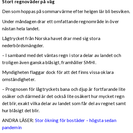
Stort regnoväder på väg
Den som hoppas på sommarvärme efter helgen lär bli besviken.
Under måndagen drar ett omfattande regnområde in över
nästan hela landet.
Lågtrycket från Norska havet drar med sig stora
nederbördsmängder.
– I samband med det väntas regn i stora delar av landet och
troligen även ganska blåsigt, framhåller SMHI.
Myndigheten flaggar dock för att det finns vissa oklara
omständigheter.
– Prognosen för lågtryckets bana och djup är fortfarande lite
osäker och därmed är det också lite osäkert hur mycket regn
det blir, exakt vilka delar av landet som får del av regnet samt
hur blåsigt det blir.
ANDRA LÄSER:
Stor ökning för bostäder – högsta sedan
pandemin