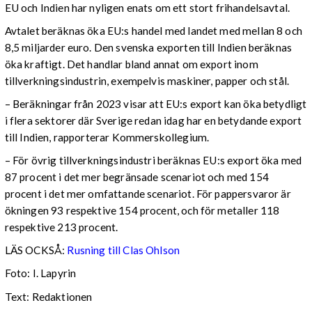
EU och Indien har nyligen enats om ett stort frihandelsavtal.
Avtalet beräknas öka EU:s handel med landet med mellan 8 och
8,5 miljarder euro. Den svenska exporten till Indien beräknas
öka kraftigt. Det handlar bland annat om export inom
tillverkningsindustrin, exempelvis maskiner, papper och stål.
– Beräkningar från 2023 visar att EU:s export kan öka betydligt
i flera sektorer där Sverige redan idag har en betydande export
till Indien, rapporterar Kommerskollegium.
– För övrig tillverkningsindustri beräknas EU:s export öka med
87 procent i det mer begränsade scenariot och med 154
procent i det mer omfattande scenariot. För pappersvaror är
ökningen 93 respektive 154 procent, och för metaller 118
respektive 213 procent.
LÄS OCKSÅ:
Rusning till Clas Ohlson
Foto: I. Lapyrin
Text: Redaktionen