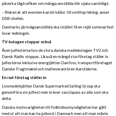
påverka tågtrafiken om många anställda blir sjuka samtidigt.
– Risken är att eventen kan bli källor till smittspridning, anser
DSB-chefen.
Danmarks järnvägsanställda ska istället få en rejäl sommarfest
lovar ledningen.
TV-bolagen stoppar också
Även julfesterna hos de stora danska mediebolagen TV2 och
Dansk Radio stoppas. Likaså en mängd storföretag ställer in
julfesterna inklusive energijätten Danfoss, transportföretaget
Danske Fragtmænd och matleverantören Aarstiderne.
En rad företag ställer in
Livsmedelsjätten Dansk Supermarked Salling Group ska
genomföra sin julfest men kräver vaccinpass av alla som ska
delta.
Danska motsvarigheten till Folkhälsomyndigheten har gått
med ut att man kan ha julbord i Danmark men att man måste