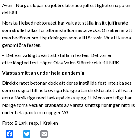
Även i Norge slopas de jobbrelaterade julfestligheterna på en
del håll.
Norska Helsedirektoratet har valt att ställa in sitt julfirande
som skulle hållas för alla anställda nästa vecka. Orsaken är att
man bedömer smittspridningen som alltför svår för att kunna
genomföra festen.
– Det var väldigt svårt att ställa in festen. Det var en
efterlängtad fest, säger Olav Valen Slåttebrekk till NRK.
Värsta smittan under hela pandemin
Direktoratet betonar dock att deras inställda fest inte ska ses
som en signal till hela övriga Norge utan direktoratet vill vara
extra försiktiga med tanke på dess uppgift. Men samtidigt har
Norge förra veckan drabbats av värsta smittspridningen hittills
under hela pandemin uppger VG.
Foto: B Lark resp. I Kraken
Facebook
Twitter
Email