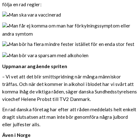
följa en rad regler:
Man ska vara vaccinerad
Man får ej komma om man har förkylningssymptom eller
andra symtom
Man bör ha flera mindre fester istället för en enda stor fest
Man bör vara sparsam med alkoholen
Uppmanar angående spriten
– Vi vet att det blir smittspridning när många människor
träffas. Och när det kommer in alkohol i blodet har vi svårt att
komma ihåg de viktiga råden, säger danska Sundhedsstyrelsens
vicechef Helene Probst till TV2 Danmark.
En rad danska företag har efter att råden meddelats helt enkelt
dragit slutsatsen att man inte bör genomföra några julbord
eller julfester alls.
Även i Norge