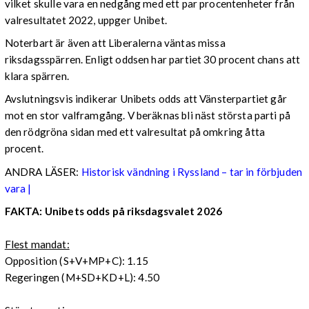
vilket skulle vara en nedgång med ett par procentenheter från
valresultatet 2022, uppger Unibet.
Noterbart är även att Liberalerna väntas missa
riksdagsspärren. Enligt oddsen har partiet 30 procent chans att
klara spärren.
Avslutningsvis indikerar Unibets odds att Vänsterpartiet går
mot en stor valframgång. V beräknas bli näst största parti på
den rödgröna sidan med ett valresultat på omkring åtta
procent.
ANDRA LÄSER:
Historisk vändning i Ryssland – tar in förbjuden
vara |
FAKTA: Unibets odds på riksdagsvalet 2026
Flest mandat:
Opposition (S+V+MP+C): 1.15
Regeringen (M+SD+KD+L): 4.50