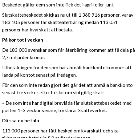
Beskedet gäller dem som inte fick det i april eller juni.
Slutskattebeskedet skickas nu ut till 1 368 916 personer, varav
183 105 personer får skatteåterbäring medan 113 051
personer har kvarskatt att betala.
På kontot i veckan
De 183 000 svenskar som får återbäring kommer att få dela på
2,7 miljarder kronor.
Utbetalningen för den som har anmält bankkonto kommer att
landa på kontot senast på fredagen.
För den som inte redan gjort det går det att anmäla bankkonto
senast tre veckor efter beslut om slutgiltig skatt.
– De som inte har digital brevlåda får slutskattebeskedet med
posten 1–3 veckor senare, förklarar Skatteverket.
Då ska du betala
113 000 personer har fått besked om kvarskatt och ska
tillsammans betala in 5,8 miljarder kronor.