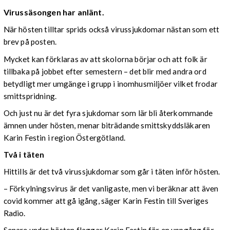
Virussäsongen har anlänt.
När hösten tilltar sprids också virussjukdomar nästan som ett
brev på posten.
Mycket kan förklaras av att skolorna börjar och att folk är
tillbaka på jobbet efter semestern – det blir med andra ord
betydligt mer umgänge i grupp i inomhusmiljöer vilket frodar
smittspridning.
Och just nu är det fyra sjukdomar som lär bli återkommande
ämnen under hösten, menar biträdande smittskyddsläkaren
Karin Festin i region Östergötland.
Två i täten
Hittills är det två virussjukdomar som går i täten inför hösten.
– Förkylningsvirus är det vanligaste, men vi beräknar att även
covid kommer att gå igång, säger Karin Festin till Sveriges
Radio.