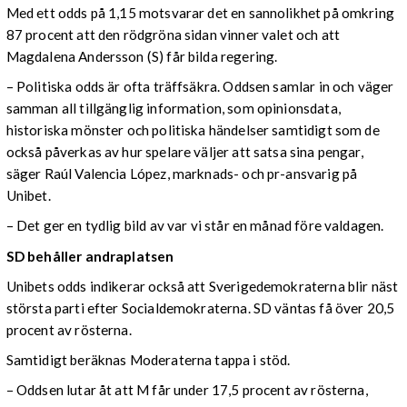
Med ett odds på 1,15 motsvarar det en sannolikhet på omkring
87 procent att den rödgröna sidan vinner valet och att
Magdalena Andersson (S) får bilda regering.
– Politiska odds är ofta träffsäkra. Oddsen samlar in och väger
samman all tillgänglig information, som opinionsdata,
historiska mönster och politiska händelser samtidigt som de
också påverkas av hur spelare väljer att satsa sina pengar,
säger Raúl Valencia López, marknads- och pr-ansvarig på
Unibet.
– Det ger en tydlig bild av var vi står en månad före valdagen.
SD behåller andraplatsen
Unibets odds indikerar också att Sverigedemokraterna blir näst
största parti efter Socialdemokraterna. SD väntas få över 20,5
procent av rösterna.
Samtidigt beräknas Moderaterna tappa i stöd.
– Oddsen lutar åt att M får under 17,5 procent av rösterna,