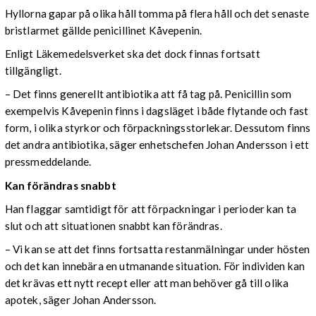
Hyllorna gapar på olika håll tomma på flera håll och det senaste
bristlarmet gällde penicillinet Kåvepenin.
Enligt Läkemedelsverket ska det dock finnas fortsatt
tillgängligt.
–
Det finns generellt antibiotika att få tag på. Penicillin som
exempelvis Kåvepenin finns i dagsläget i både flytande och fast
form, i olika styrkor och förpackningsstorlekar. Dessutom finns
det andra antibiotika, säger enhetschefen Johan Andersson i ett
pressmeddelande.
Kan förändras snabbt
Han flaggar samtidigt för att förpackningar i perioder kan ta
slut och att situationen snabbt kan förändras.
– Vi kan se att det finns fortsatta restanmälningar under hösten
och det kan innebära en utmanande situation. För individen kan
det krävas ett nytt recept eller att man behöver gå till olika
apotek, säger Johan Andersson.