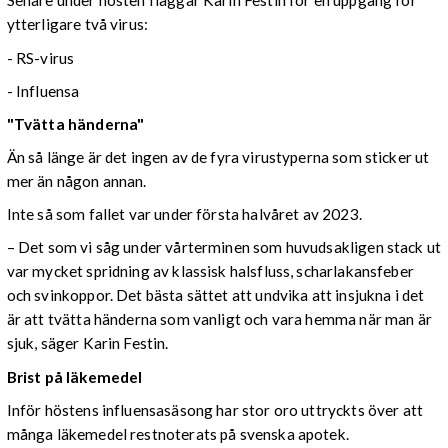
Senare under hösten flaggar Karin Festin för en uppgång för
ytterligare två virus:
- RS-virus
- Influensa
"Tvätta händerna"
Än så länge är det ingen av de fyra virustyperna som sticker ut
mer än någon annan.
Inte så som fallet var under första halvåret av 2023.
– Det som vi såg under vårterminen som huvudsakligen stack ut
var mycket spridning av klassisk halsfluss, scharlakansfeber
och svinkoppor. Det bästa sättet att undvika att insjukna i det
är att tvätta händerna som vanligt och vara hemma när man är
sjuk, säger Karin Festin.
Brist på läkemedel
Inför höstens influensasäsong har stor oro uttryckts över att
många läkemedel restnoterats på svenska apotek.