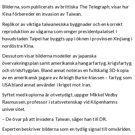
Bilderna, som publicerats av brittiska The Telegraph, visar hur
Kina förbereder en invasion av Taiwan.
Replikor av viktiga taiwanesiska byggnader och en korrekt
reproduktion av vägarna som omger presidentpalatset i
huvudstaden Taipei har byggts upp i öknen i provinsen Xinjiang i
nordöstra Kina.
Dessutom visar bilderna modeller av japanska
övervakningsplan samt amerikanska hangarfartyg, krigsfartyg
och stridsflygplan. Bland annat noteras en fullskalig 3D-kopia
av en amerikansk jagare av Arleigh Burke-klassen – fartyg som
USA bland annat använder i kriget mot Iran.
Syftet med kopiorna är otvetydigt, uppger Mikkel Vedby
Rasmussen, professor i statsvetenskap vid Köpenhamns
universitet.
– De övar på att invadera Taiwan, säger han till DR.
Experten beskriver bilderna som en tydlig signal till omvärlden.