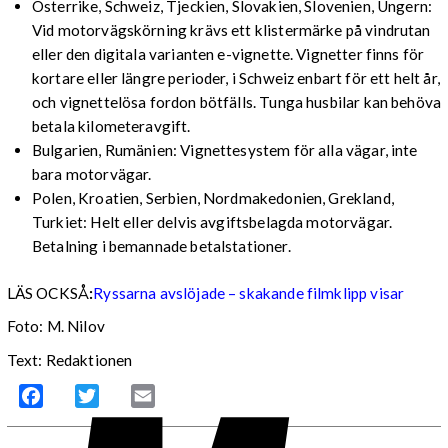
Österrike, Schweiz, Tjeckien, Slovakien, Slovenien, Ungern:
Vid motorvägskörning krävs ett klistermärke på vindrutan
eller den digitala varianten e-vignette. Vignetter finns för
kortare eller längre perioder, i Schweiz enbart för ett helt år,
och vignettelösa fordon bötfälls. Tunga husbilar kan behöva
betala kilometeravgift.
Bulgarien, Rumänien: Vignettesystem för alla vägar, inte
bara motorvägar.
Polen, Kroatien, Serbien, Nordmakedonien, Grekland,
Turkiet: Helt eller delvis avgiftsbelagda motorvägar.
Betalning i bemannade betalstationer.
LÄS OCKSÅ
:
Ryssarna avslöjade – skakande filmklipp visar
Foto: M. Nilov
Text: Redaktionen
Facebook
Twitter
Email