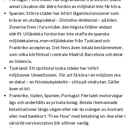
annat Lissabon där äldre fordon av miljöskäl inte får köra.
Spanien: Större städer har infört lågemissionszoner som
kräver en utsläppsdekal –
Distintivo Ambiental
– på bilen.
Zonerna finns i fyra nivåer, den högsta tillåter endast
eldrift. Utländska fordon kan inte skaffa de spanska
miljödekalerna, men miljödekaler från Tyskland och
Frankrike accepteras. Det finns även lokala bestämmelser,
som olika körförbud i centrala Madrid, Barcelona och delar
av Valencia.
Tyskland: Ett sjuttiotal tyska städer har infört
miljözoner
Umweltzonen
. För att få köra i en miljözon ska
en dekal – en
Feinstaubplakette
– sitta på vindrutan. Gäller
även el-bil.
Frankrike, Italien, Spanien, Portugal: Flertalet motorvägar
ägs och underhålls av privata bolag. Betala i bemannade
betalstationer längs vägen eller när du svänger av, kontant
eller med bankkort. ”Free-flow” med betalning on-line eller i
särskild servicestation blir alltmer vanlig.