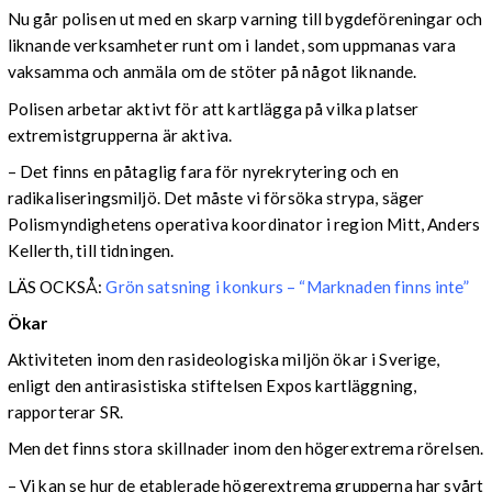
Nu går polisen ut med en skarp varning till bygdeföreningar och
liknande verksamheter runt om i landet, som uppmanas vara
vaksamma och anmäla om de stöter på något liknande.
Polisen arbetar aktivt för att kartlägga på vilka platser
extremistgrupperna är aktiva.
– Det finns en påtaglig fara för nyrekrytering och en
radikaliseringsmiljö. Det måste vi försöka strypa, säger
Polismyndighetens operativa koordinator i region Mitt, Anders
Kellerth, till tidningen.
LÄS OCKSÅ:
Grön satsning i konkurs – “Marknaden finns inte”
Ökar
Aktiviteten inom den rasideologiska miljön ökar i Sverige,
enligt den antirasistiska stiftelsen Expos kartläggning,
rapporterar SR.
Men det finns stora skillnader inom den högerextrema rörelsen.
– Vi kan se hur de etablerade högerextrema grupperna har svårt