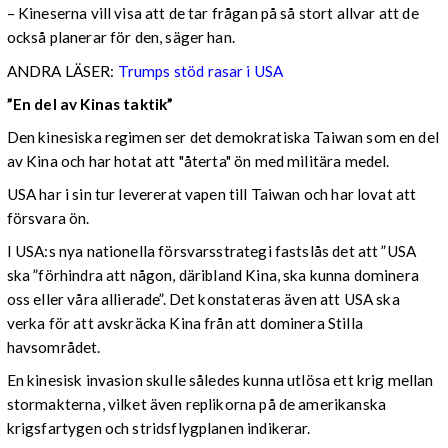
– Kineserna vill visa att de tar frågan på så stort allvar att de
också planerar för den, säger han.
ANDRA LÄSER:
Trumps stöd rasar i USA
”En del av Kinas taktik”
Den kinesiska regimen ser det demokratiska Taiwan som en del
av Kina och har hotat att "återta" ön med militära medel.
USA har i sin tur levererat vapen till Taiwan och har lovat att
försvara ön.
I USA:s nya nationella försvarsstrategi fastslås det att ”USA
ska ”förhindra att någon, däribland Kina, ska kunna dominera
oss eller våra allierade”. Det konstateras även att USA ska
verka för att avskräcka Kina från att dominera Stilla
havsområdet.
En kinesisk invasion skulle således kunna utlösa ett krig mellan
stormakterna, vilket även replikorna på de amerikanska
krigsfartygen och stridsflygplanen indikerar.