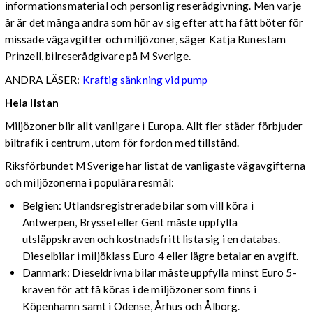
informationsmaterial och personlig reserådgivning. Men varje
år är det många andra som hör av sig efter att ha fått böter för
missade vägavgifter och miljözoner, säger Katja Runestam
Prinzell, bilreserådgivare på M Sverige.
ANDRA LÄSER:
Kraftig sänkning vid pump
Hela listan
Miljözoner blir allt vanligare i Europa. Allt fler städer förbjuder
biltrafik i centrum, utom för fordon med tillstånd.
Riksförbundet M Sverige har listat de vanligaste vägavgifterna
och miljözonerna i populära resmål:
Belgien: Utlandsregistrerade bilar som vill köra i
Antwerpen, Bryssel eller Gent måste uppfylla
utsläppskraven och kostnadsfritt lista sig i en databas.
Dieselbilar i miljöklass Euro 4 eller lägre betalar en avgift.
Danmark: Dieseldrivna bilar måste uppfylla minst Euro 5-
kraven för att få köras i de miljözoner som finns i
Köpenhamn samt i Odense, Århus och Ålborg.