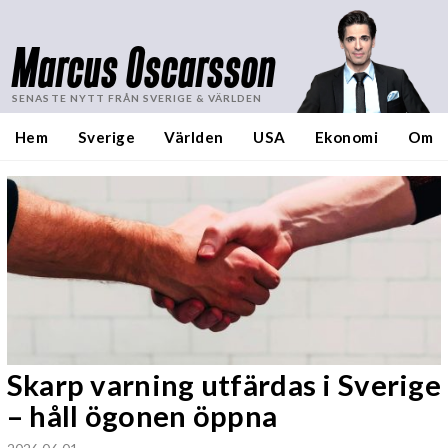
Marcus Oscarsson
SENASTE NYTT FRÅN SVERIGE & VÄRLDEN
Hem
Sverige
Världen
USA
Ekonomi
Om
Skarp varning utfärdas i Sverige
– håll ögonen öppna