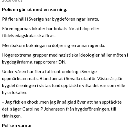
2026 06 01
Polisen går ut med en varning.
På flera håll i Sverige har bygdeföreningar lurats.
Föreningarnas lokaler har bokats för att dop eller
födelsedagskalas ska firas.
Men bakom bokningarna döljer sig en annan agenda.
Högerextrema grupper med nazistiska ideologier håller möten i
bygdegårdarna, rapporterar DN.
Under våren har flera fall runt omkring i Sverige
uppmärksammats. Bland annat i Sevalla utanför Västerås, där
bygdeföreningen i sista stund upptäckte vilka det var som ville
hyra lokalen.
– Jag fick en chock, men jag är så glad över att han upptäckte
det, säger Caroline P Johansson från bygdeföreningen, till
tidningen.
Polisen varnar