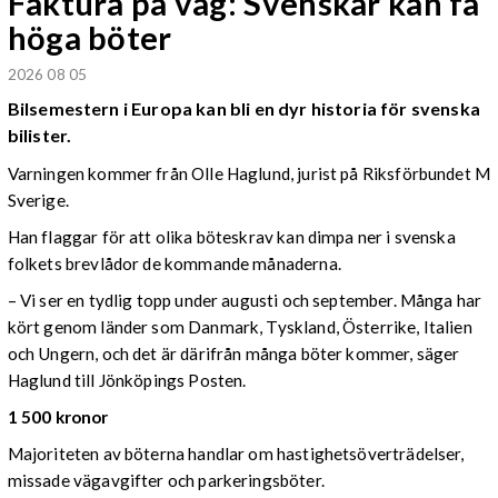
Faktura på väg: Svenskar kan få
höga böter
2026 08 05
Bilsemestern i Europa kan bli en dyr historia för svenska
bilister.
Varningen kommer från Olle Haglund, jurist på Riksförbundet M
Sverige.
Han flaggar för att olika böteskrav kan dimpa ner i svenska
folkets brevlådor de kommande månaderna.
– Vi ser en tydlig topp under augusti och september. Många har
kört genom länder som Danmark, Tyskland, Österrike, Italien
och Ungern, och det är därifrån många böter kommer, säger
Haglund till Jönköpings Posten.
1 500 kronor
Majoriteten av böterna handlar om hastighetsöverträdelser,
missade vägavgifter och parkeringsböter.