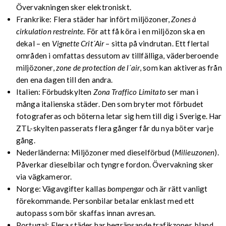
Övervakningen sker elektroniskt.
Frankrike: Flera städer har infört miljözoner,
Zones à
cirkulation restreinte
. För att få köra i en miljözon ska en
dekal – en
Vignette Crit´Air
– sitta på vindrutan. Ett flertal
områden i omfattas dessutom av tillfälliga, väderberoende
miljözoner,
zone de protection de l´air
, som kan aktiveras från
den ena dagen till den andra.
Italien: Förbudskylten
Zona Traffico Limitato
ser man i
många italienska städer. Den som bryter mot förbudet
fotograferas och böterna letar sig hem till dig i Sverige. Har
ZTL-skylten passerats flera gånger får du nya böter varje
gång.
Nederländerna: Miljözoner med dieselförbud (
Milieuzonen
).
Påverkar dieselbilar och tyngre fordon. Övervakning sker
via vägkameror.
Norge: Vägavgifter kallas
bompengar
och är rätt vanligt
förekommande. Personbilar betalar enklast med ett
autopass som bör skaffas innan avresan.
Portugal: Flera städer har begränsande trafikzoner, bland