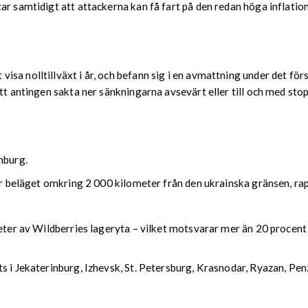
r samtidigt att attackerna kan få fart på den redan höga inflation
a nolltillväxt i år, och befann sig i en avmattning under det förs
att antingen sakta ner sänkningarna avsevärt eller till och med sto
nburg.
nter beläget omkring 2 000 kilometer från den ukrainska gränsen, 
eter av Wildberries lageryta – vilket motsvarar mer än 20 procent 
ts i Jekaterinburg, Izhevsk, St. Petersburg, Krasnodar, Ryazan, P