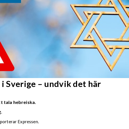
 i Sverige – undvik det här
t tala hebreiska.
g.
pporterar Expressen.