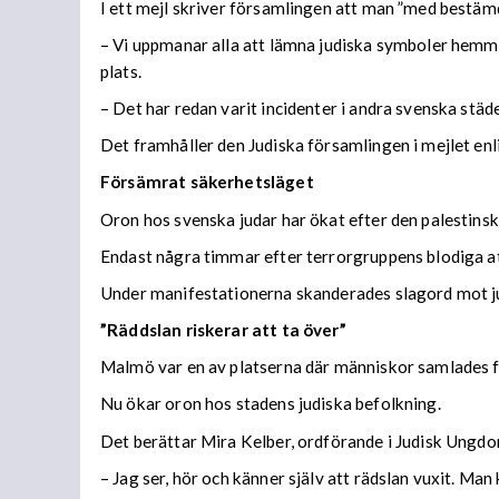
I ett mejl skriver församlingen att man ”med bestäm
– Vi uppmanar alla att lämna judiska symboler hemma,
plats.
– Det har redan varit incidenter i andra svenska stä
Det framhåller den Judiska församlingen i mejlet enl
Försämrat säkerhetsläget
Oron hos svenska judar har ökat efter den palestinsk
Endast några timmar efter terrorgruppens blodiga at
Under manifestationerna skanderades slagord mot j
”Räddslan riskerar att ta över”
Malmö var en av platserna där människor samlades fö
Nu ökar oron hos stadens judiska befolkning.
Det berättar Mira Kelber, ordförande i Judisk Ungd
– Jag ser, hör och känner själv att rädslan vuxit. Man