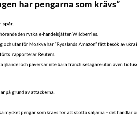
Ingen har pengarna som krävs”
 spår.
lhörande den ryska e-handelsjätten Wildberries.
urg och utanför Moskva har “Rysslands Amazon” fått besök av ukra
törts, rapporterar Reuters.
jhandel och påverkar inte bara franchisetagare utan även tiotus
ar på grund av attackerna.
å mycket pengar som krävs för att stötta säljarna – det handlar om