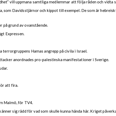
dhet” vill uppmana samtliga medlemmar att följa råden och vidta s
 som Davidsstjärnor och kippot till exempel. De som är hebreiskta
der på grund av ovanstående.
igt Expressen.
a terrorgruppens Hamas angrepp på civila i Israel.
tacker anordnades pro-palestinska manifestationer i Sverige.
udar.
r att fira.
om Malmö, för TV4.
 känner sig rädd för vad som skulle kunna hända här. Kriget påverkar