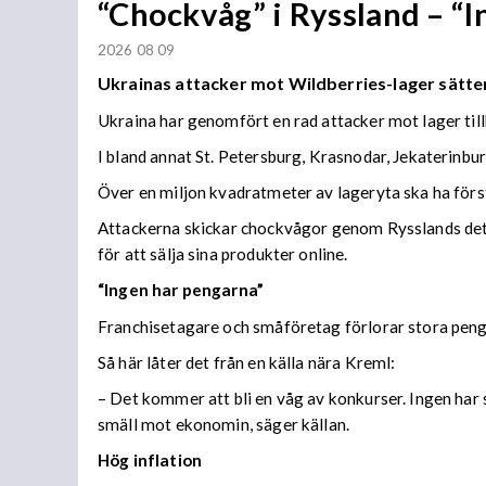
“Chockvåg” i Ryssland – “
2026 08 09
Ukrainas attacker mot Wildberries-lager sätter
Ukraina har genomfört en rad attacker mot lager til
I bland annat St. Petersburg, Krasnodar, Jekaterinb
Över en miljon kvadratmeter av lageryta ska ha förs
Attackerna skickar chockvågor genom Rysslands detal
för att sälja sina produkter online.
“Ingen har pengarna”
Franchisetagare och småföretag förlorar stora peng
Så här låter det från en källa nära Kreml:
– Det kommer att bli en våg av konkurser. Ingen har s
smäll mot ekonomin, säger källan.
Hög inflation