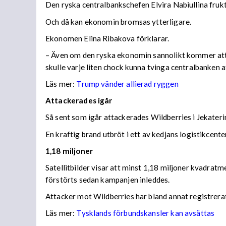
Den ryska centralbankschefen Elvira Nabiullina frukta
Och då kan ekonomin bromsas ytterligare.
Ekonomen Elina Ribakova förklarar.
– Även om den ryska ekonomin sannolikt kommer att vis
skulle varje liten chock kunna tvinga centralbanken 
Läs mer:
Trump vänder allierad ryggen
Attackerades igår
Så sent som igår attackerades Wildberries i Jekateri
En kraftig brand utbröt i ett av kedjans logistikce
1,18 miljoner
Satellitbilder visar att minst 1,18 miljoner kvadratm
förstörts sedan kampanjen inleddes.
Attacker mot Wildberries har bland annat registrera
Läs mer:
Tysklands förbundskansler kan avsättas