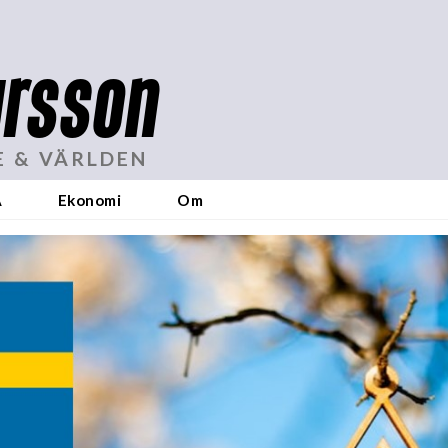
rsson
E & VÄRLDEN
A
Ekonomi
Om