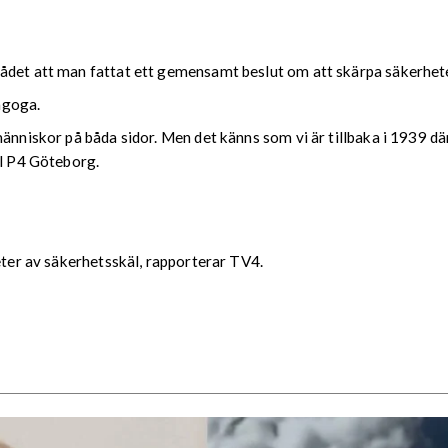
ådet att man fattat ett gemensamt beslut om att skärpa säkerheten
agoga.
nniskor på båda sidor. Men det känns som vi är tillbaka i 1939 där d
ll P4 Göteborg.
eter av säkerhetsskäl, rapporterar TV4.