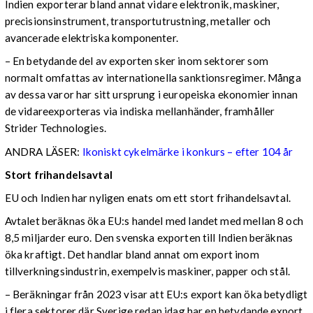
Indien exporterar bland annat vidare elektronik, maskiner,
precisionsinstrument, transportutrustning, metaller och
avancerade elektriska komponenter.
– En betydande del av exporten sker inom sektorer som
normalt omfattas av internationella sanktionsregimer. Många
av dessa varor har sitt ursprung i europeiska ekonomier innan
de vidareexporteras via indiska mellanhänder, framhåller
Strider Technologies.
ANDRA LÄSER:
Ikoniskt cykelmärke i konkurs – efter 104 år
Stort frihandelsavtal
EU och Indien har nyligen enats om ett stort frihandelsavtal.
Avtalet beräknas öka EU:s handel med landet med mellan 8 och
8,5 miljarder euro. Den svenska exporten till Indien beräknas
öka kraftigt. Det handlar bland annat om export inom
tillverkningsindustrin, exempelvis maskiner, papper och stål.
– Beräkningar från 2023 visar att EU:s export kan öka betydligt
i flera sektorer där Sverige redan idag har en betydande export