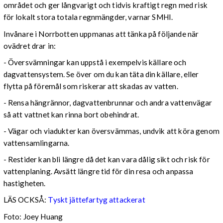
området och ger långvarigt och tidvis kraftigt regn med risk
för lokalt stora totala regnmängder, varnar SMHI.
Invånare i Norrbotten uppmanas att tänka på följande när
ovädret drar in:
- Översvämningar kan uppstå i exempelvis källare och
dagvattensystem. Se över om du kan täta din källare, eller
flytta på föremål som riskerar att skadas av vatten.
- Rensa hängrännor, dagvattenbrunnar och andra vattenvägar
så att vattnet kan rinna bort obehindrat.
- Vägar och viadukter kan översvämmas, undvik att köra genom
vattensamlingarna.
- Restider kan bli längre då det kan vara dålig sikt och risk för
vattenplaning. Avsätt längre tid för din resa och anpassa
hastigheten.
LÄS OCKSÅ:
Tyskt jättefartyg attackerat
Foto: Joey Huang