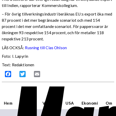
till Indien, rapporterar Kommerskollegium.
– För övrig tillverkningsindustri beräknas EU:s export öka med
87 procent i det mer begränsade scenariot och med 154
procent i det mer omfattande scenariot. För pappersvaror är
ökningen 93 respektive 154 procent, och för metaller 118
respektive 213 procent.
LÄS OCKSÅ:
Rusning till Clas Ohlson
Foto: I. Lapyrin
Text: Redaktionen
Facebook
Twitter
Email
Hem
Sverige
Världen
USA
Ekonomi
Om