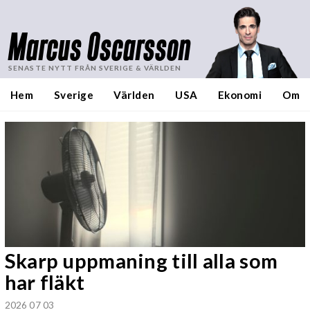
Marcus Oscarsson
SENASTE NYTT FRÅN SVERIGE & VÄRLDEN
Hem
Sverige
Världen
USA
Ekonomi
Om
Skarp uppmaning till alla som
har fläkt
2026 07 03