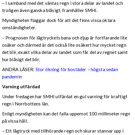
– I samband med det väntas regn i stora delar av landet och
troligen även ganska blåsigt, framhåller SMHI.
Myndigheten flaggar dock för att det finns vissa oklara
omständigheter.
– Prognosen för lågtryckets bana och djup är fortfarande lite
osäker och därmed är det också lite osäkert hur mycket regn
det blir, exakt vilka delar av landet som får del av regnet samt
hur blåsigt det blir.
ANDRA LÄSER:
Stor ökning för bostäder – högsta sedan
pandemin
Varning utfärdad
Under fredagen har SMHI utfärdat en gul varning för kraftigt
regn i Norrbottens län.
Enligt myndigheten kan det falla uppemot 100 millimeter regn
på vissa håll.
– Ett lågtryck med tillhörande regn och skurar stannar upp i