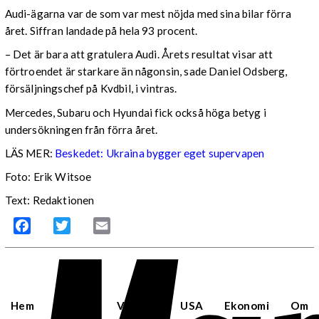
Audi-ägarna var de som var mest nöjda med sina bilar förra
året. Siffran landade på hela 93 procent.
– Det är bara att gratulera Audi. Årets resultat visar att
förtroendet är starkare än någonsin, sade Daniel Odsberg,
försäljningschef på Kvdbil, i vintras.
Mercedes, Subaru och Hyundai fick också höga betyg i
undersökningen från förra året.
LÄS MER:
Beskedet: Ukraina bygger eget supervapen
Foto: Erik Witsoe
Text: Redaktionen
Facebook
Twitter
Email
Hem
Sverige
Världen
USA
Ekonomi
Om