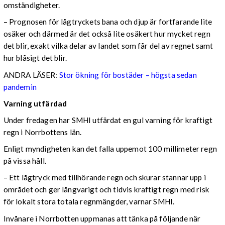
omständigheter.
– Prognosen för lågtryckets bana och djup är fortfarande lite
osäker och därmed är det också lite osäkert hur mycket regn
det blir, exakt vilka delar av landet som får del av regnet samt
hur blåsigt det blir.
ANDRA LÄSER:
Stor ökning för bostäder – högsta sedan
pandemin
Varning utfärdad
Under fredagen har SMHI utfärdat en gul varning för kraftigt
regn i Norrbottens län.
Enligt myndigheten kan det falla uppemot 100 millimeter regn
på vissa håll.
– Ett lågtryck med tillhörande regn och skurar stannar upp i
området och ger långvarigt och tidvis kraftigt regn med risk
för lokalt stora totala regnmängder, varnar SMHI.
Invånare i Norrbotten uppmanas att tänka på följande när