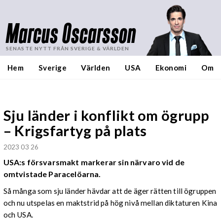
Marcus Oscarsson
SENASTE NYTT FRÅN SVERIGE & VÄRLDEN
Hem
Sverige
Världen
USA
Ekonomi
Om
Sju länder i konflikt om ögrupp
– Krigsfartyg på plats
2023 03 26
USA:s försvarsmakt markerar sin närvaro vid de
omtvistade Paracelöarna.
Så många som sju länder hävdar att de äger rätten till ögruppen
och nu utspelas en maktstrid på hög nivå mellan diktaturen Kina
och USA.