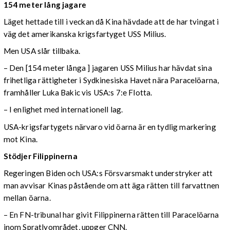
154 meter lång jagare
Läget hettade till i veckan då Kina hävdade att de har tvingat i
väg det amerikanska krigsfartyget USS Milius.
Men USA slår tillbaka.
– Den [154 meter långa ] jagaren USS Milius har hävdat sina
frihetliga rättigheter i Sydkinesiska Havet nära Paracelöarna,
framhåller Luka Bakic vis USA:s 7:e Flotta.
– I enlighet med internationell lag.
USA-krigsfartygets närvaro vid öarna är en tydlig markering
mot Kina.
Stödjer Filippinerna
Regeringen Biden och USA:s Försvarsmakt understryker att
man avvisar Kinas påstående om att äga rätten till farvattnen
mellan öarna.
– En FN-tribunal har givit Filippinerna rätten till Paracelöarna
inom Spratlyområdet, uppger CNN.