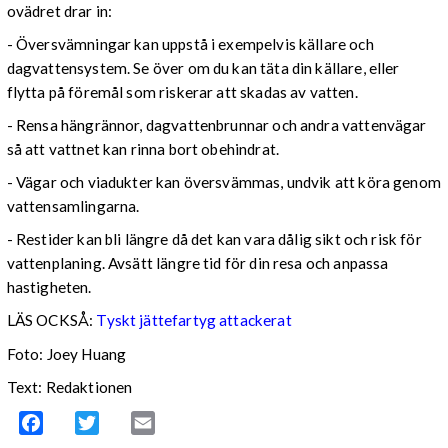
ovädret drar in:
- Översvämningar kan uppstå i exempelvis källare och
dagvattensystem. Se över om du kan täta din källare, eller
flytta på föremål som riskerar att skadas av vatten.
- Rensa hängrännor, dagvattenbrunnar och andra vattenvägar
så att vattnet kan rinna bort obehindrat.
- Vägar och viadukter kan översvämmas, undvik att köra genom
vattensamlingarna.
- Restider kan bli längre då det kan vara dålig sikt och risk för
vattenplaning. Avsätt längre tid för din resa och anpassa
hastigheten.
LÄS OCKSÅ:
Tyskt jättefartyg attackerat
Foto: Joey Huang
Text: Redaktionen
Facebook
Twitter
Email