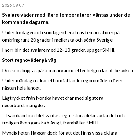
2026 08 07
Svalare väder med lägre temperaturer väntas under de
kommande dagarna.
Under lördagen och söndagen beräknas temperaturer på
omkring runt 20 grader i mellersta och södra Sverige.
I norr blir det svalare med 12–18 grader, uppger SMHI.
Stort regnoväder på väg
Den som hoppas på sommarvärme efter helgen lär bli besviken.
Under måndagen drar ett omfattande regnområde in över
nästan hela landet.
Lågtrycket från Norska havet drar med sig stora
nederbördsmängder.
– I samband med det väntas regn i stora delar av landet och
troligen även ganska blåsigt, framhåller SMHI.
Myndigheten flaggar dock för att det finns vissa oklara