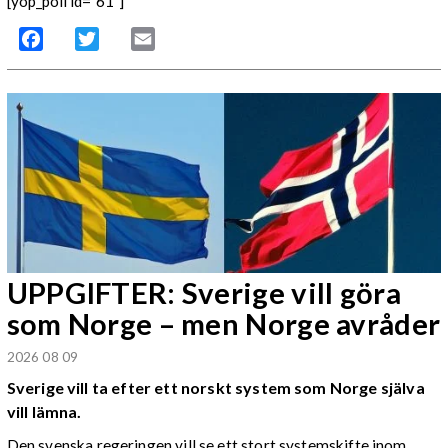
[yop_poll id="61"]
Facebook
Twitter
Email
UPPGIFTER: Sverige vill göra
som Norge – men Norge avråder
2026 08 09
Sverige vill ta efter ett norskt system som Norge själva
vill lämna.
Den svenska regeringen vill se ett stort systemskifte inom