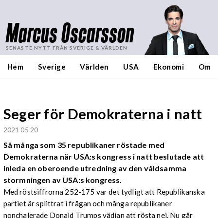
Marcus Oscarsson
SENASTE NYTT FRÅN SVERIGE & VÄRLDEN
Hem
Sverige
Världen
USA
Ekonomi
Om
Seger för Demokraterna i natt
2021 05 20
Så många som 35 republikaner röstade med
Demokraterna när USA:s kongress i natt beslutade att
inleda en oberoende utredning av den våldsamma
stormningen av USA:s kongress.
Med röstsiffrorna 252-175 var det tydligt att Republikanska
partiet är splittrat i frågan och många republikaner
nonchalerade Donald Trumps vädjan att rösta nej. Nu går