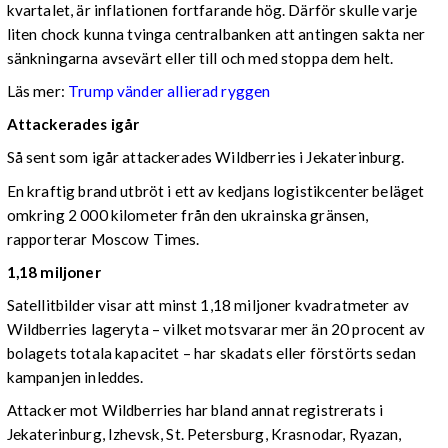
kvartalet, är inflationen fortfarande hög. Därför skulle varje
liten chock kunna tvinga centralbanken att antingen sakta ner
sänkningarna avsevärt eller till och med stoppa dem helt.
Läs mer:
Trump vänder allierad ryggen
Attackerades igår
Så sent som igår attackerades Wildberries i Jekaterinburg.
En kraftig brand utbröt i ett av kedjans logistikcenter beläget
omkring 2 000 kilometer från den ukrainska gränsen,
rapporterar Moscow Times.
1,18 miljoner
Satellitbilder visar att minst 1,18 miljoner kvadratmeter av
Wildberries lageryta – vilket motsvarar mer än 20 procent av
bolagets totala kapacitet – har skadats eller förstörts sedan
kampanjen inleddes.
Attacker mot Wildberries har bland annat registrerats i
Jekaterinburg, Izhevsk, St. Petersburg, Krasnodar, Ryazan,