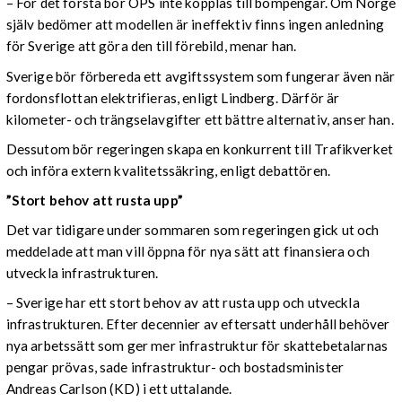
– För det första bör OPS inte kopplas till bompengar. Om Norge
själv bedömer att modellen är ineffektiv finns ingen anledning
för Sverige att göra den till förebild, menar han.
Sverige bör förbereda ett avgiftssystem som fungerar även när
fordonsflottan elektrifieras, enligt Lindberg. Därför är
kilometer- och trängselavgifter ett bättre alternativ, anser han.
Dessutom bör regeringen skapa en konkurrent till Trafikverket
och införa extern kvalitetssäkring, enligt debattören.
”Stort behov att rusta upp”
Det var tidigare under sommaren som regeringen gick ut och
meddelade att man vill öppna för nya sätt att finansiera och
utveckla infrastrukturen.
– Sverige har ett stort behov av att rusta upp och utveckla
infrastrukturen. Efter decennier av eftersatt underhåll behöver
nya arbetssätt som ger mer infrastruktur för skattebetalarnas
pengar prövas, sade infrastruktur- och bostadsminister
Andreas Carlson (KD) i ett uttalande.