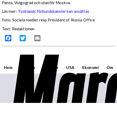
Penza, Volgograd och utanför Moskva.
Läs mer:
Tysklands förbundskansler kan avsättas
Foto:
Sociala medier resp President of Russia Office
Text: Redaktionen
Mar
Facebook
Twitter
Email
Hem
Sverige
Världen
USA
Ekonomi
Om