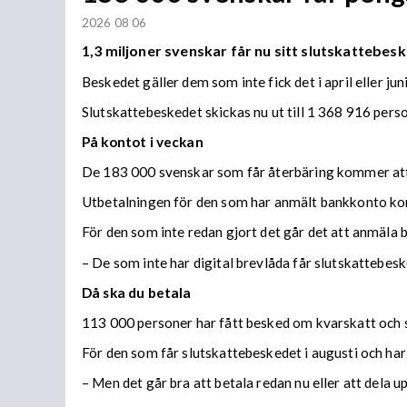
2026 08 06
1,3 miljoner svenskar får nu sitt slutskattebesk
Beskedet gäller dem som inte fick det i april eller juni
Slutskattebeskedet skickas nu ut till 1 368 916 per
På kontot i veckan
De 183 000 svenskar som får återbäring kommer att f
Utbetalningen för den som har anmält bankkonto ko
För den som inte redan gjort det går det att anmäla 
– De som inte har digital brevlåda får slutskattebes
Då ska du betala
113 000 personer har fått besked om kvarskatt och s
För den som får slutskattebeskedet i augusti och har
– Men det går bra att betala redan nu eller att dela 