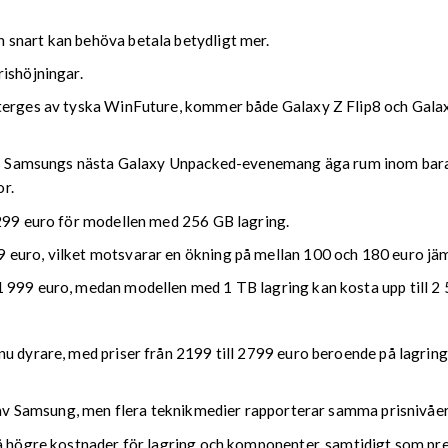
 snart kan behöva betala betydligt mer.
rishöjningar.
återges av tyska WinFuture, kommer både Galaxy Z Flip8 och Galax
ntas Samsungs nästa Galaxy Unpacked-evenemang äga rum inom bara
or.
 299 euro för modellen med 256 GB lagring.
 euro, vilket motsvarar en ökning på mellan 100 och 180 euro jäm
 999 euro, medan modellen med 1 TB lagring kan kosta upp till 2 
u dyrare, med priser från 2199 till 2799 euro beroende på lagring
e av Samsung, men flera teknikmedier rapporterar samma prisnivåer
på högre kostnader för lagring och komponenter, samtidigt som pr