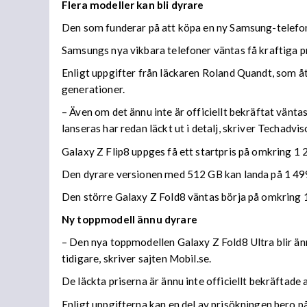
Flera modeller kan bli dyrare
Den som funderar på att köpa en ny Samsung-telefon
Samsungs nya vikbara telefoner väntas få kraftiga p
Enligt uppgifter från läckaren Roland Quandt, som 
generationer.
– Även om det ännu inte är officiellt bekräftat vä
lanseras har redan läckt ut i detalj, skriver Techadvis
Galaxy Z Flip8 uppges få ett startpris på omkring 1
Den dyrare versionen med 512 GB kan landa på 1 499
Den större Galaxy Z Fold8 väntas börja på omkring 1
Ny toppmodell ännu dyrare
– Den nya toppmodellen Galaxy Z Fold8 Ultra blir änn
tidigare, skriver sajten Mobil.se.
De läckta priserna är ännu inte officiellt bekräftad
Enligt uppgifterna kan en del av prisökningen bero 