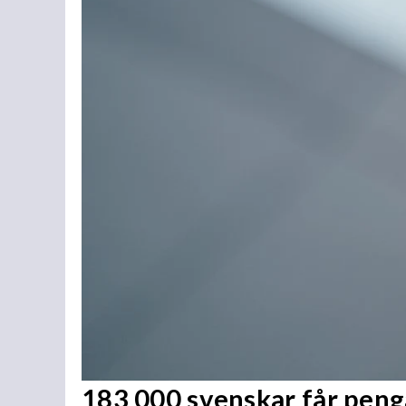
183 000 svenskar får penga