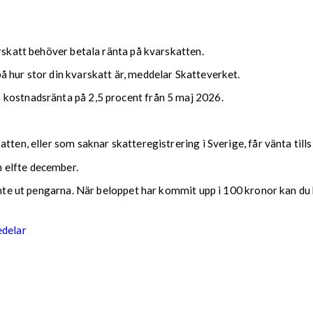
arskatt behöver betala ränta på kvarskatten.
 hur stor din kvarskatt är, meddelar Skatteverket.
 kostnadsränta på 2,5 procent från 5 maj 2026.
tten, eller som saknar skatteregistrering i Sverige, får vänta till
 elfte december.
 inte ut pengarna. När beloppet har kommit upp i 100 kronor kan du 
edelar