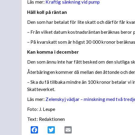
Läs mer:
Kraftig sänkning vid pump
Håll koll på räntan
Den som har betalat för lite skatt och därför får kv
– Från vilket datum kostnadsräntan beräknas beror på
– På kvarskatt som är högst 30 000 kronor beräknas
Kan komma i december
Den som ännu inte har fått besked om den slutliga ska
Återbäringen kommer då mellan den åttonde och den
– Ska du få tillbaka mindre än 100 kronor betalar vi
Skatteverket.
Läs mer:
Zelenskyj vädjar – minskning med två tredj
Foto:
J. Leupe
Text: Redaktionen
Facebook
Twitter
Email