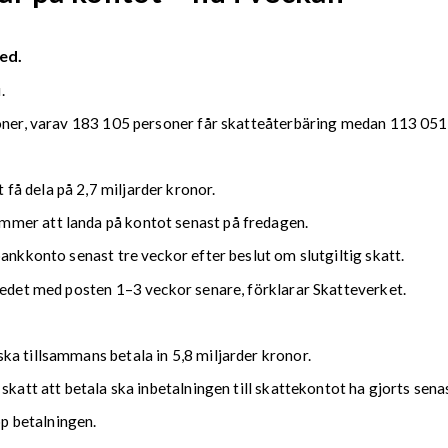
ed.
.
soner, varav 183 105 personer får skatteåterbäring medan 113 051 
å dela på 2,7 miljarder kronor.
mmer att landa på kontot senast på fredagen.
bankkonto senast tre veckor efter beslut om slutgiltig skatt.
kedet med posten 1–3 veckor senare, förklarar Skatteverket.
ka tillsammans betala in 5,8 miljarder kronor.
 skatt att betala ska inbetalningen till skattekontot ha gjorts se
upp betalningen.