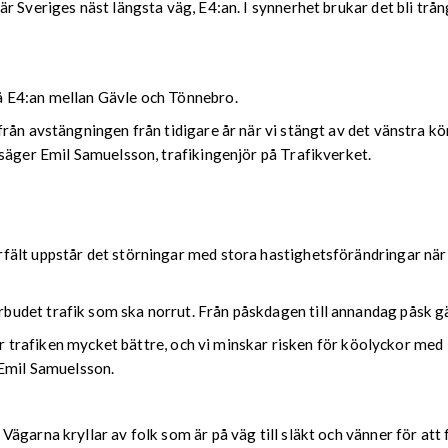
 Sveriges näst längsta väg, E4:an. I synnerhet brukar det bli trån
å E4:an mellan Gävle och Tönnebro.
ån avstängningen från tidigare år när vi stängt av det vänstra kör
säger Emil Samuelsson, trafikingenjör på Trafikverket.
lt uppstår det störningar med stora hastighetsförändringar när bil
det trafik som ska norrut. Från påskdagen till annandag påsk gä
ter trafiken mycket bättre, och vi minskar risken för köolyckor me
 Emil Samuelsson.
garna kryllar av folk som är på väg till släkt och vänner för att f