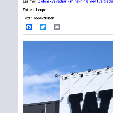
Läs mer:
Zelenskyj vädjar – minskning med två tredj
Foto:
J. Leupe
Text: Redaktionen
Facebook
Twitter
Email