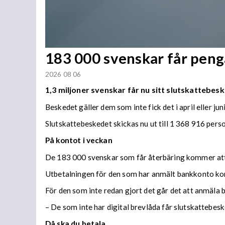
183 000 svenskar får penga
2026 08 06
1,3 miljoner svenskar får nu sitt slutskattebesk
Beskedet gäller dem som inte fick det i april eller juni
Slutskattebeskedet skickas nu ut till 1 368 916 per
På kontot i veckan
De 183 000 svenskar som får återbäring kommer att f
Utbetalningen för den som har anmält bankkonto ko
För den som inte redan gjort det går det att anmäla 
– De som inte har digital brevlåda får slutskattebes
Då ska du betala