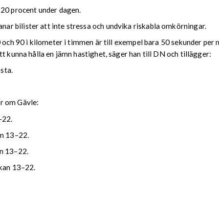
 20 procent under dagen.
r bilister att inte stressa och undvika riskabla omkörningar.
 och 90 i kilometer i timmen är till exempel bara 50 sekunder per 
t kunna hålla en jämn hastighet, säger han till DN och tillägger:
sta.
rr om Gävle:
–22.
an 13–22.
an 13–22.
ckan 13–22.