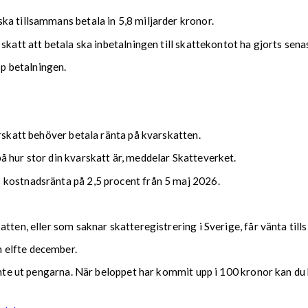
ka tillsammans betala in 5,8 miljarder kronor.
 skatt att betala ska inbetalningen till skattekontot ha gjorts se
upp betalningen.
arskatt behöver betala ränta på kvarskatten.
 hur stor din kvarskatt är, meddelar Skatteverket.
 kostnadsränta på 2,5 procent från 5 maj 2026.
tten, eller som saknar skatteregistrering i Sverige, får vänta till
 elfte december.
 inte ut pengarna. När beloppet har kommit upp i 100 kronor kan du 