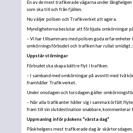
En av de mest trafikerade vägarna under långhelgen är
som ska till och från fjällen.
Nu väljer polisen och Trafikverket att agera.
Myndigheterna beslutar att förbjuda omkörningar p
– Vi har tillsammans med polisen goda erfarenheter fr
omkörningsförbudet och trafiken har rullat smidigt, 
Uppstår störningar
Förbudet ska skapa bättre flyt i trafiken.
– I samband med omkörningar på avsnitt med två körfä
framhåller Trafikverket.
Under onsdagen och torsdagen gäller omkörningsförbu
– När alla trafikanter håller sig i samma körfält fly
fram till sin slutdestination snabbare, kommenterar
Uppmaning inför påskens ”värsta dag”
Påskhelgens mest trafikerade dag är skärtorsdagen. Vä