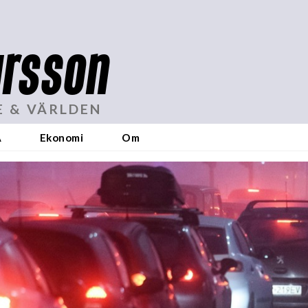
rsson
E & VÄRLDEN
A
Ekonomi
Om