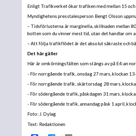
Enligt Trafikverket ökar trafiken med mellan 15 och
Myndighetens presstalesperson Bengt Olsson uppmana
– Tidsförlusterna är marginella, skillnaden mellan 80
botten som du vinner mest tid, utan det handlar om at
– Att följa trafikflödet är det absolut säkraste och bä
Det här gäller
Här är omkörningsfälten som stängs av på E4:an no
- För norrgående trafik, onsdag 27 mars, klockan 13
- För norrgående trafik, skärtorsdag 28 mars, klock
- För södergående trafik, påskdagen 31 mars, klock
- För södergående trafik, annandag påsk 1 april, klo
Foto: J. Dylag
Text: Redaktionen