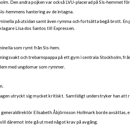
kholm. Den andra pojken var också LVU-placerad på Sis-hemmet för
 Sis-hemmens hantering av de intagna.
nella på utsidan samt även rymma och fortsätta begå brott. En p
klagare Lisa dos Santos till Expressen.
iminella som rymt från Sis-hem.
dningsvakt och trebarnspappa på ett gym i centrala Stockholm, frå
oblem med ungdomar som rymmer.
en.
gen utryckt sig mycket kritiskt. Samtidigt understryker han att r
 generaldirektör Elisabeth Åbjörnsson Hollmark borde avsättas, 
vill däremot inte gå ut med något krav på avgång.