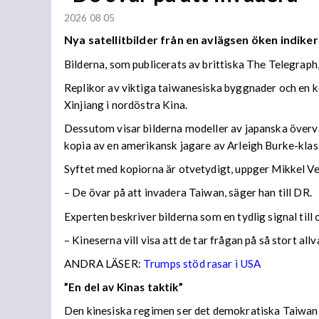
2026 08 05
Nya satellitbilder från en avlägsen öken indiker
Bilderna, som publicerats av brittiska The Telegraph
Replikor av viktiga taiwanesiska byggnader och en k
Xinjiang i nordöstra Kina.
Dessutom visar bilderna modeller av japanska överva
kopia av en amerikansk jagare av Arleigh Burke-klas
Syftet med kopiorna är otvetydigt, uppger Mikkel V
– De övar på att invadera Taiwan, säger han till DR.
Experten beskriver bilderna som en tydlig signal till
– Kineserna vill visa att de tar frågan på så stort all
ANDRA LÄSER:
Trumps stöd rasar i USA
”En del av Kinas taktik”
Den kinesiska regimen ser det demokratiska Taiwan s