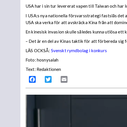
USA har i sin tur levererat vapen till Taiwan och har 
I USA:s nya nationella försvarsstrategi fastslås det 
USA ska verka för att avskräcka Kina från att domin
En kinesisk invasion skulle således kunna utlösa ett
– Det är en del av Kinas taktik för att förbereda si
LÄS OCKSÅ:
Svenskt rymdbolag i konkurs
Foto: hosnysalah
Text: Redaktionen
Facebook
Twitter
Email