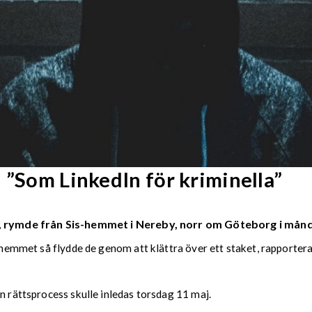
 ”Som LinkedIn för kriminella”
r, rymde från Sis-hemmet i Nereby, norr om Göteborg i mån
s-hemmet så flydde de genom att klättra över ett staket, rapporter
n rättsprocess skulle inledas torsdag 11 maj.