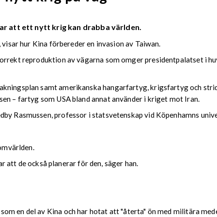
ar att ett nytt krig kan drabba världen.
, visar hur Kina förbereder en invasion av Taiwan.
orrekt reproduktion av vägarna som omger presidentpalatset i huv
kningsplan samt amerikanska hangarfartyg, krigsfartyg och strids
sen – fartyg som USA bland annat använder i kriget mot Iran.
edby Rasmussen, professor i statsvetenskap vid Köpenhamns unive
 omvärlden.
var att de också planerar för den, säger han.
om en del av Kina och har hotat att "återta" ön med militära med