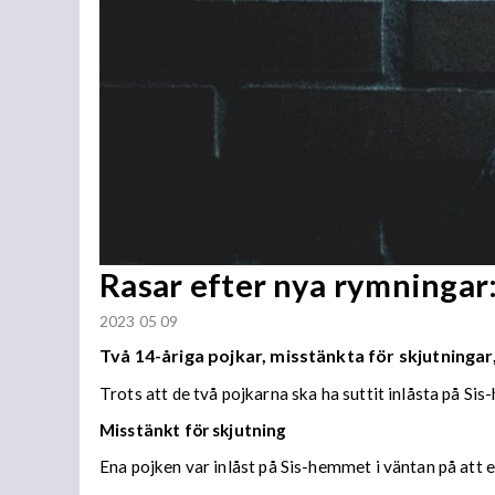
Rasar efter nya rymningar:
2023 05 09
Två 14-åriga pojkar, misstänkta för skjutninga
Trots att de två pojkarna ska ha suttit inlåsta på Si
Misstänkt för skjutning
Ena pojken var inlåst på Sis-hemmet i väntan på att e