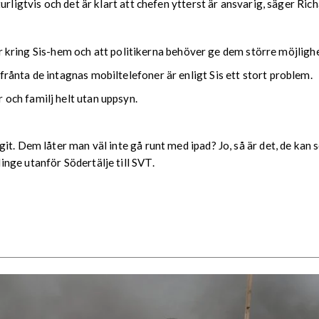
urligtvis och det är klart att chefen ytterst är ansvarig, säger Ric
gler kring Sis-hem och att politikerna behöver ge dem större möjlig
rånta de intagnas mobiltelefoner är enligt Sis ett stort problem.
och familj helt utan uppsyn.
t. Dem låter man väl inte gå runt med ipad? Jo, så är det, de kan 
nge utanför Södertälje till SVT.