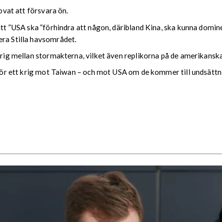
lovat att försvara ön.
att ”USA ska ”förhindra att någon, däribland Kina, ska kunna domine
era Stilla havsområdet.
 krig mellan stormakterna, vilket även replikorna på de amerikansk
g för ett krig mot Taiwan – och mot USA om de kommer till undsättni