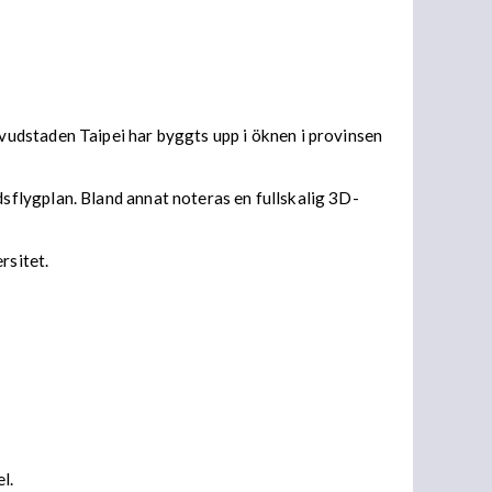
udstaden Taipei har byggts upp i öknen i provinsen
flygplan. Bland annat noteras en fullskalig 3D-
rsitet.
el.