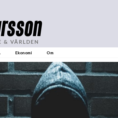
rsson
E & VÄRLDEN
A
Ekonomi
Om