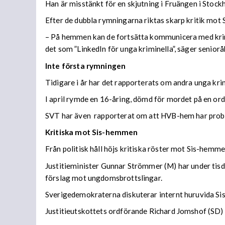
Han är misstänkt för en skjutning i Fruängen i Stoc
Efter de dubbla rymningarna riktas skarp kritik mot
– På hemmen kan de fortsätta kommunicera med krimi
det som ”LinkedIn för unga kriminella”, säger seniorå
Inte första rymningen
Tidigare i år har det rapporterats om andra unga kr
I april rymde en 16-åring, dömd för mordet på en or
SVT har även rapporterat om att HVB-hem har pr
Kritiska mot Sis-hemmen
Från politisk håll höjs kritiska röster mot Sis-hemm
Justitieminister Gunnar Strömmer (M) har under tisda
förslag mot ungdomsbrottslingar.
Sverigedemokraterna diskuterar internt huruvida Sis
Justitieutskottets ordförande Richard Jomshof (SD) 