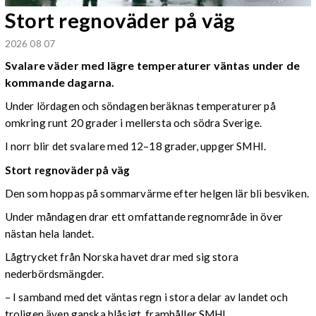
Stort regnoväder på väg
2026 08 07
Svalare väder med lägre temperaturer väntas under de
kommande dagarna.
Under lördagen och söndagen beräknas temperaturer på
omkring runt 20 grader i mellersta och södra Sverige.
I norr blir det svalare med 12–18 grader, uppger SMHI.
Stort regnoväder på väg
Den som hoppas på sommarvärme efter helgen lär bli besviken.
Under måndagen drar ett omfattande regnområde in över
nästan hela landet.
Lågtrycket från Norska havet drar med sig stora
nederbördsmängder.
– I samband med det väntas regn i stora delar av landet och
troligen även ganska blåsigt, framhåller SMHI.