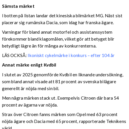
Sämsta märket
I botten på listan landar det kinesiska bilmärket MG. Näst sist
placerar sig rumänska Dacia, som idag har franska ägare.
Varningar för bland annat motorfel och assistanssystem
förekommer bland klagomålen, vilket gör att betyget blir
betydligt lägre än för många av konkurrenterna.
LÄS OCKSÅ:
Ikoniskt cykelmärke i konkurs – efter 104 år
Annat märke enligt Kvdbil
I slutet av 2025 genomförde Kvdbil en liknande undersökning,
som bland annat visade att 81 procent av svenska bilägare
generellt är nöjda med sin bil.
Men några märken stack ut. Exempelvis Citroen där bara 54
procent av ägarna var nöjda.
Strax över Citroen fanns märken som Opel med 63 procent
nöjda ägare och Dacia med 65 procent, rapporterade Teknikens
värld.