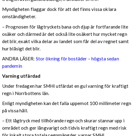
Myndigheten flaggar dock för att det finns vissa oklara
omständigheter.
– Prognosen för lågtryckets bana och djup är fortfarande lite
osäker och därmed är det också lite osäkert hur mycket regn
det blir, exakt vilka delar av landet som får del av regnet samt
hur blåsigt det blir.
ANDRA LÄSER:
Stor ökning för bostäder – högsta sedan
pandemin
Varning utfärdad
Under fredagen har SMHI utfärdat en gul varning för kraftigt
regn i Norrbottens län.
Enligt myndigheten kan det falla uppemot 100 millimeter regn
på vissa håll.
– Ett lågtryck med tillhörande regn och skurar stannar upp i
området och ger långvarigt och tidvis kraftigt regn med risk
för lokalt stora totala regnmängder, varnar SMHI.