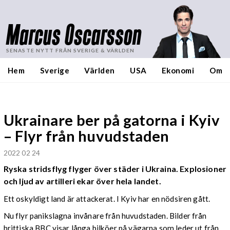
Marcus Oscarsson
SENASTE NYTT FRÅN SVERIGE & VÄRLDEN
Hem
Sverige
Världen
USA
Ekonomi
Om
Ukrainare ber på gatorna i Kyiv
– Flyr från huvudstaden
2022 02 24
Ryska stridsflyg flyger över städer i Ukraina. Explosioner
och ljud av artilleri ekar över hela landet.
Ett oskyldigt land är attackerat. I Kyiv har en nödsiren gått.
Nu flyr panikslagna invånare från huvudstaden. Bilder från
brittiska BBC visar långa bilköer på vägarna som leder ut från