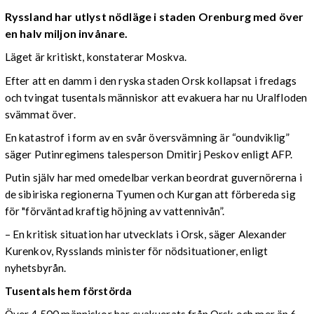
Ryssland har utlyst nödläge i staden Orenburg med över
en halv miljon invånare.
Läget är kritiskt, konstaterar Moskva.
Efter att en damm i den ryska staden Orsk kollapsat i fredags
och tvingat tusentals människor att evakuera har nu Uralfloden
svämmat över.
En katastrof i form av en svår översvämning är “oundviklig”
säger Putinregimens talesperson Dmitirj Peskov enligt AFP.
Putin själv har med omedelbar verkan beordrat guvernörerna i
de sibiriska regionerna Tyumen och Kurgan att förbereda sig
för "förväntad kraftig höjning av vattennivån”.
– En kritisk situation har utvecklats i Orsk, säger Alexander
Kurenkov, Rysslands minister för nödsituationer, enligt
nyhetsbyrån.
Tusentals hem förstörda