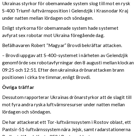
Ukrainas styrkor för obemannade system slog till mot en rysk
S-400 Triumf-luftvärnsposition i Gelendzjik i Krasnodar Kraj
under natten mellan lördagen och söndagen.
Enligt styrkorna för obemannade system hade systemet
avfyrat sex robotar mot Ukraina föregående dag.
Befälhavaren Robert “Magyar” Brovdi bekräftar attacken.
– Brovdi uppgav att S-400-systemet i närheten av Gelendzjik
genomförde sex robotavfyrningar den 8 augusti mellan klockan
09:25 och 12:51. Efter den ukrainska drönarattacken brann
positionen i cirka tre timmar, enligt Brovdi.
Övriga träffar
Dessutom rapporterar Ukrainas drönarstyrkor att de slagit till
mot fyra andra ryska luftvärnsresurser under natten mellan
lördagen och söndagen.
De har attackerat ett Tor-luftvärnssystem i Rostov oblast, ett
Pantsir-S1-luftvärnssystem nära Jejsk, samt radarstationerna