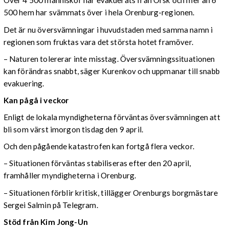
Över 4 500 människor har evakuerats från Orsk och mer än 6
500 hem har svämmats över i hela Orenburg-regionen.
Det är nu översvämningar i huvudstaden med samma namn i
regionen som fruktas vara det största hotet framöver.
– Naturen tolererar inte misstag. Översvämningssituationen
kan förändras snabbt, säger Kurenkov och uppmanar till snabb
evakuering.
Kan pågå i veckor
Enligt de lokala myndigheterna förväntas översvämningen att
bli som värst imorgon tisdag den 9 april.
Och den pågående katastrofen kan fortgå flera veckor.
– Situationen förväntas stabiliseras efter den 20 april,
framhåller myndigheterna i Orenburg.
– Situationen förblir kritisk, tillägger Orenburgs borgmästare
Sergei Salmin på Telegram.
Stöd från Kim Jong-Un