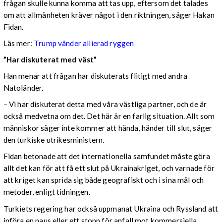
frågan skulle kunna komma att tas upp, eftersom det talades
om att allmänheten kräver något i den riktningen, säger Hakan
Fidan.
Läs mer:
Trump vänder allierad ryggen
”Har diskuterat med väst”
Han menar att frågan har diskuterats flitigt med andra
Natoländer.
– Vi har diskuterat detta med våra västliga partner, och de är
också medvetna om det. Det här är en farlig situation. Allt som
människor säger inte kommer att hända, händer till slut, säger
den turkiske utrikesministern.
Fidan betonade att det internationella samfundet måste göra
allt det kan för att få ett slut på Ukrainakriget, och varnade för
att kriget kan sprida sig både geografiskt och i sina mål och
metoder, enligt tidningen.
Turkiets regering har också uppmanat Ukraina och Ryssland att
införa en paus eller ett stopp för anfall mot kommersiella