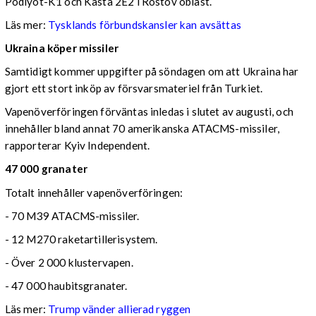
Podlyot-K1 och Kasta 2E2 i Rostov oblast.
Läs mer:
Tysklands förbundskansler kan avsättas
Ukraina köper missiler
Samtidigt kommer uppgifter på söndagen om att Ukraina har
gjort ett stort inköp av försvarsmateriel från Turkiet.
Vapenöverföringen förväntas inledas i slutet av augusti, och
innehåller bland annat 70 amerikanska ATACMS-missiler,
rapporterar Kyiv Independent.
47 000 granater
Totalt innehåller vapenöverföringen:
- 70 M39 ATACMS-missiler.
- 12 M270 raketartillerisystem.
- Över 2 000 klustervapen.
- 47 000 haubitsgranater.
Läs mer:
Trump vänder allierad ryggen