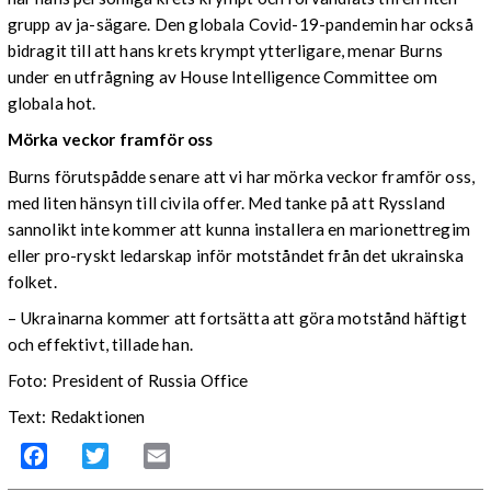
grupp av ja-sägare. Den globala Covid-19-pandemin har också
bidragit till att hans krets krympt ytterligare, menar Burns
under en utfrågning av House Intelligence Committee om
globala hot.
Mörka veckor framför oss
Burns förutspådde senare att vi har mörka veckor framför oss,
med liten hänsyn till civila offer. Med tanke på att Ryssland
sannolikt inte kommer att kunna installera en marionettregim
eller pro-ryskt ledarskap inför motståndet från det ukrainska
folket.
– Ukrainarna kommer att fortsätta att göra motstånd häftigt
och effektivt, tillade han.
Foto: President of Russia Office
Text: Redaktionen
Facebook
Twitter
Email