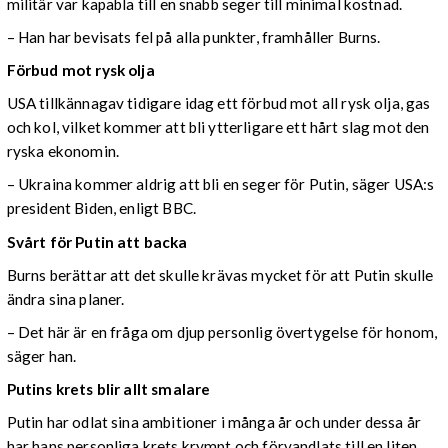
militär var kapabla till en snabb seger till minimal kostnad.
– Han har bevisats fel på alla punkter, framhåller Burns.
Förbud mot rysk olja
USA tillkännagav tidigare idag ett förbud mot all rysk olja, gas
och kol, vilket kommer att bli ytterligare ett hårt slag mot den
ryska ekonomin.
– Ukraina kommer aldrig att bli en seger för Putin, säger USA:s
president Biden, enligt BBC.
Svårt för Putin att backa
Burns berättar att det skulle krävas mycket för att Putin skulle
ändra sina planer.
– Det här är en fråga om djup personlig övertygelse för honom,
säger han.
Putins krets blir allt smalare
Putin har odlat sina ambitioner i många år och under dessa år
har hans personliga krets krympt och förvandlats till en liten