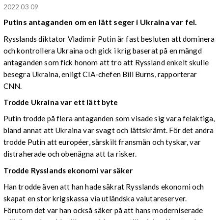
2022 03 09
Putins antaganden om en lätt seger i Ukraina var fel.
Rysslands diktator Vladimir Putin är fast besluten att dominera
och kontrollera Ukraina och gick i krig baserat på en mängd
antaganden som fick honom att tro att Ryssland enkelt skulle
besegra Ukraina, enligt CIA-chefen Bill Burns, rapporterar
CNN.
Trodde Ukraina var ett lätt byte
Putin trodde på flera antaganden som visade sig vara felaktiga,
bland annat ​​att Ukraina var svagt och lättskrämt. För det andra
trodde Putin att européer, särskilt fransmän och tyskar, var
distraherade och obenägna att ta risker.
Trodde Rysslands ekonomi var säker
Han trodde även att han hade säkrat Rysslands ekonomi och
skapat en stor krigskassa via utländska valutareserver.
Förutom det var han också säker på att hans moderniserade