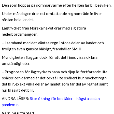
Den som hoppas på sommarvärme efter helgen lär bli besviken.
Under måndagen drar ett omfattande regnområde in över
nästan hela landet.
Lågtrycket från Norska havet drar med sig stora
nederbördsmängder.
– I samband med det väntas regn i stora delar av landet och
troligen även ganska blåsigt, framhåller SMHI.
Myndigheten flaggar dock för att det finns vissa oklara
omständigheter.
– Prognosen för lågtryckets bana och djup är fortfarande lite
osäker och därmed är det också lite osäkert hur mycket regn
det blir, exakt vilka delar av landet som får del av regnet samt
hur blåsigt det blir.
ANDRA LÄSER:
Stor ökning för bostäder – högsta sedan
pandemin
Varning utfärdad