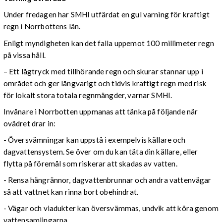
Under fredagen har SMHI utfärdat en gul varning för kraftigt
regn i Norrbottens län.
Enligt myndigheten kan det falla uppemot 100 millimeter regn
på vissa håll.
– Ett lågtryck med tillhörande regn och skurar stannar upp i
området och ger långvarigt och tidvis kraftigt regn med risk
för lokalt stora totala regnmängder, varnar SMHI.
Invånare i Norrbotten uppmanas att tänka på följande när
ovädret drar in:
- Översvämningar kan uppstå i exempelvis källare och
dagvattensystem. Se över om du kan täta din källare, eller
flytta på föremål som riskerar att skadas av vatten.
- Rensa hängrännor, dagvattenbrunnar och andra vattenvägar
så att vattnet kan rinna bort obehindrat.
- Vägar och viadukter kan översvämmas, undvik att köra genom
vattensamlingarna.