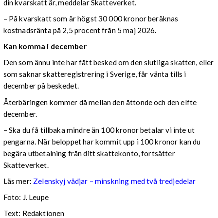
din kvarskatt är, meddelar Skatteverket.
– På kvarskatt som är högst 30 000 kronor beräknas
kostnadsränta på 2,5 procent från 5 maj 2026.
Kan komma i december
Den som ännu inte har fått besked om den slutliga skatten, eller
som saknar skatteregistrering i Sverige, får vänta tills i
december på beskedet.
Återbäringen kommer då mellan den åttonde och den elfte
december.
– Ska du få tillbaka mindre än 100 kronor betalar vi inte ut
pengarna. När beloppet har kommit upp i 100 kronor kan du
begära utbetalning från ditt skattekonto, fortsätter
Skatteverket.
Läs mer:
Zelenskyj vädjar – minskning med två tredjedelar
Foto:
J. Leupe
Text: Redaktionen