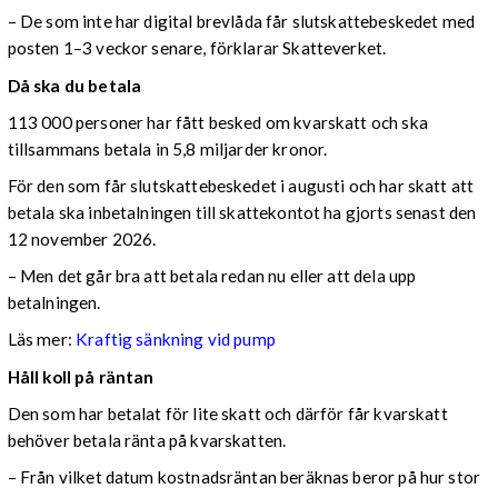
– De som inte har digital brevlåda får slutskattebeskedet med
posten 1–3 veckor senare, förklarar Skatteverket.
Då ska du betala
113 000 personer har fått besked om kvarskatt och ska
tillsammans betala in 5,8 miljarder kronor.
För den som får slutskattebeskedet i augusti och har skatt att
betala ska inbetalningen till skattekontot ha gjorts senast den
12 november 2026.
– Men det går bra att betala redan nu eller att dela upp
betalningen.
Läs mer:
Kraftig sänkning vid pump
Håll koll på räntan
Den som har betalat för lite skatt och därför får kvarskatt
behöver betala ränta på kvarskatten.
– Från vilket datum kostnadsräntan beräknas beror på hur stor