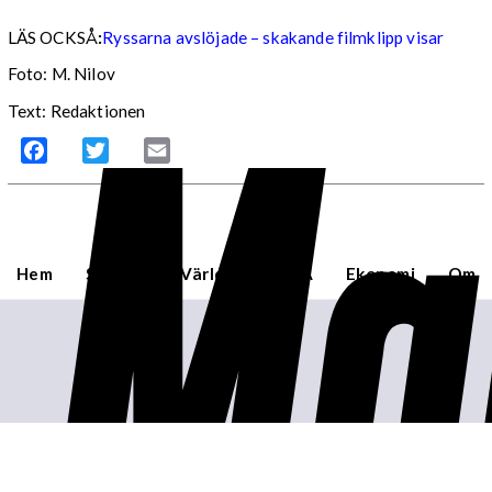
LÄS OCKSÅ
:
Ryssarna avslöjade – skakande filmklipp visar
Ma
Foto: M. Nilov
Text: Redaktionen
Facebook
Twitter
Email
Hem
Sverige
Världen
USA
Ekonomi
Om