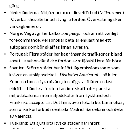
gång.
Nederländerna: Miljözoner med dieselförbud (
Milieuzonen
).
Påverkar dieselbilar och tyngre fordon. Övervakning sker
via vägkameror.
Norge: Vägavgifter kallas
bompengar
och är rätt vanligt
förekommande. Personbilar betalar enklast med ett
autopass som bör skaffas innan avresan.
Portugal: Flera städer har begränsande trafikzoner, bland
annat Lissabon där äldre fordon av miljöskäl inte får köra.
Spanien: Större städer har infört lågemissionszoner som
kräver en utsläppsdekal –
Distintivo Ambiental
– på bilen.
Zonerna finns i fyra nivåer, den högsta tillåter endast
eldrift. Utländska fordon kan inte skaffa de spanska
miljödekalerna, men miljödekaler från Tyskland och
Frankrike accepteras. Det finns även lokala bestämmelser,
som olika körförbud i centrala Madrid, Barcelona och delar
av Valencia.
Tyskland: Ett sjuttiotal tyska städer har infört