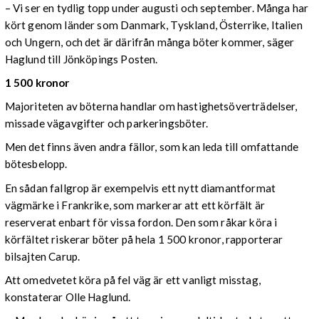
– Vi ser en tydlig topp under augusti och september. Många har
kört genom länder som Danmark, Tyskland, Österrike, Italien
och Ungern, och det är därifrån många böter kommer, säger
Haglund till Jönköpings Posten.
1 500 kronor
Majoriteten av böterna handlar om hastighetsöverträdelser,
missade vägavgifter och parkeringsböter.
Men det finns även andra fällor, som kan leda till omfattande
bötesbelopp.
En sådan fallgrop är exempelvis ett nytt diamantformat
vägmärke i Frankrike, som markerar att ett körfält är
reserverat enbart för vissa fordon. Den som råkar köra i
körfältet riskerar böter på hela 1 500 kronor, rapporterar
bilsajten Carup.
Att omedvetet köra på fel väg är ett vanligt misstag,
konstaterar Olle Haglund.