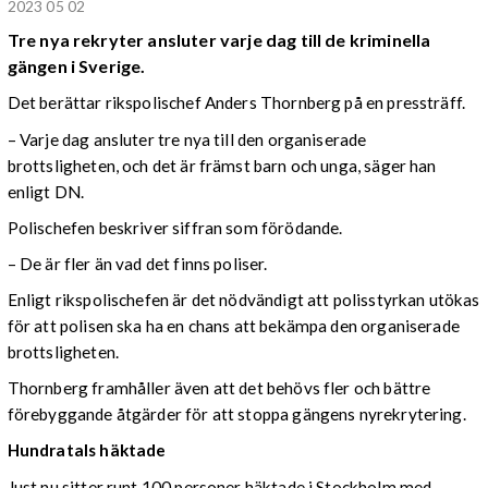
2023 05 02
Tre nya rekryter ansluter varje dag till de kriminella
gängen i Sverige.
Det berättar rikspolischef Anders Thornberg på en pressträff.
– Varje dag ansluter tre nya till den organiserade
brottsligheten, och det är främst barn och unga, säger han
enligt DN.
Polischefen beskriver siffran som förödande.
– De är fler än vad det finns poliser.
Enligt rikspolischefen är det nödvändigt att polisstyrkan utökas
för att polisen ska ha en chans att bekämpa den organiserade
brottsligheten.
Thornberg framhåller även att det behövs fler och bättre
förebyggande åtgärder för att stoppa gängens nyrekrytering.
Hundratals häktade
Just nu sitter runt 100 personer häktade i Stockholm med