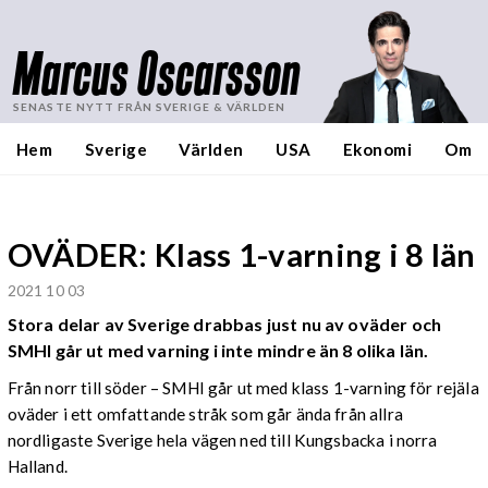
Marcus Oscarsson
SENASTE NYTT FRÅN SVERIGE & VÄRLDEN
Hem
Sverige
Världen
USA
Ekonomi
Om
OVÄDER: Klass 1-varning i 8 län
2021 10 03
Stora delar av Sverige drabbas just nu av oväder och
SMHI går ut med varning i inte mindre än 8 olika län.
Från norr till söder – SMHI går ut med klass 1-varning för rejäla
oväder i ett omfattande stråk som går ända från allra
nordligaste Sverige hela vägen ned till Kungsbacka i norra
Halland.