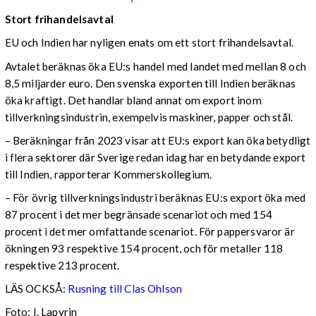
Stort frihandelsavtal
EU och Indien har nyligen enats om ett stort frihandelsavtal.
Avtalet beräknas öka EU:s handel med landet med mellan 8 och
8,5 miljarder euro. Den svenska exporten till Indien beräknas
öka kraftigt. Det handlar bland annat om export inom
tillverkningsindustrin, exempelvis maskiner, papper och stål.
– Beräkningar från 2023 visar att EU:s export kan öka betydligt
i flera sektorer där Sverige redan idag har en betydande export
till Indien, rapporterar Kommerskollegium.
– För övrig tillverkningsindustri beräknas EU:s export öka med
87 procent i det mer begränsade scenariot och med 154
procent i det mer omfattande scenariot. För pappersvaror är
ökningen 93 respektive 154 procent, och för metaller 118
respektive 213 procent.
LÄS OCKSÅ:
Rusning till Clas Ohlson
Foto: I. Lapyrin