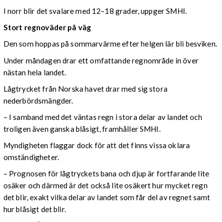
I norr blir det svalare med 12–18 grader, uppger SMHI.
Stort regnoväder på väg
Den som hoppas på sommarvärme efter helgen lär bli besviken.
Under måndagen drar ett omfattande regnområde in över
nästan hela landet.
Lågtrycket från Norska havet drar med sig stora
nederbördsmängder.
– I samband med det väntas regn i stora delar av landet och
troligen även ganska blåsigt, framhåller SMHI.
Myndigheten flaggar dock för att det finns vissa oklara
omständigheter.
– Prognosen för lågtryckets bana och djup är fortfarande lite
osäker och därmed är det också lite osäkert hur mycket regn
det blir, exakt vilka delar av landet som får del av regnet samt
hur blåsigt det blir.