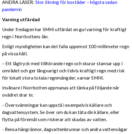
ANDRA LÄSER:
Stor ökning för bostäder – högsta sedan
pandemin
Varning utfärdad
Under fredagen har SMHI utfärdat en gul varning för kraftigt
regn i Norrbottens län.
Enligt myndigheten kan det falla uppemot 100 millimeter regn
på vissa håll.
– Ett lågtryck med tillhörande regn och skurar stannar upp i
området och ger långvarigt och tidvis kraftigt regn med risk
för lokalt stora totala regnmängder, varnar SMHI.
Invånare i Norrbotten uppmanas att tänka på följande när
ovädret drar in:
- Översvämningar kan uppstå i exempelvis källare och
dagvattensystem. Se över om du kan täta din källare, eller
flytta på föremål som riskerar att skadas av vatten.
- Rensa hängrännor, dagvattenbrunnar och andra vattenvägar