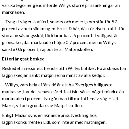
varukategorier genomförde Willys större prissänkningar än
marknaden.
– Tyngst väger skafferi, snacks och mejeri, som står för 57
procent av hela sänkningen. Frukt & bär, där rörelserna alltid är
stora av säsongsskäl, förklarar bara 6 procent. Tydligast är
grönsaker, där marknaden höjde 0,7 procent medan Willys
sänkte 0,6 procent, rapporterar Matpriskollen.
Efterlängtat besked
Beskedet innebär ett trendbrott i Willys butiker. På årsbasis har
lågpriskedjan sänkt matpriserna minst av alla kedjor.
– Willys, vars hela affärsidé är att ha ”Sveriges billigaste
matkasse”, har det senaste året faktiskt sänkt något mindre än
marknaden i procent. Nu går man till motoffensiv, säger Ulf
Mazur, vd och grundare av Matpriskollen.
Enligt Mazur syns en liknande prisutveckling hos
lågpriskonkurrenten Lidl, som inte är med mätningen.