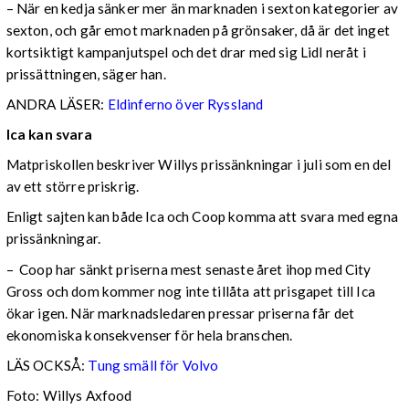
– När en kedja sänker mer än marknaden i sexton kategorier av
sexton, och går emot marknaden på grönsaker, då är det inget
kortsiktigt kampanjutspel och det drar med sig Lidl neråt i
prissättningen, säger han.
ANDRA LÄSER:
Eldinferno över Ryssland
Ica kan svara
Matpriskollen beskriver Willys prissänkningar i juli som en del
av ett större priskrig.
Enligt sajten kan både Ica och Coop komma att svara med egna
prissänkningar.
– Coop har sänkt priserna mest senaste året ihop med City
Gross och dom kommer nog inte tillåta att prisgapet till Ica
ökar igen. När marknadsledaren pressar priserna får det
ekonomiska konsekvenser för hela branschen.
LÄS OCKSÅ:
Tung smäll för Volvo
Foto: Willys Axfood