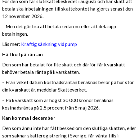
För den som får slutskattebeskedet i augusti och har skatt att
betala ska inbetalningen till skattekontot ha gjorts senast den
12 november 2026.
– Men det går bra att betala redan nu eller att dela upp
betalningen.
Läs mer:
Kraftig sänkning vid pump
Håll koll på räntan
Den som har betalat för lite skatt och därför får kvarskatt
behöver betala ränta på kvarskatten.
– Från vilket datum kostnadsräntan beräknas beror på hur stor
din kvarskatt är, meddelar Skatteverket.
– På kvarskatt som är högst 30 000 kronor beräknas
kostnadsränta på 2,5 procent från 5 maj 2026.
Kan komma i december
Den som ännu inte har fått besked om den slutliga skatten, eller
som saknar skatteregistrering i Sverige, får vänta tills i