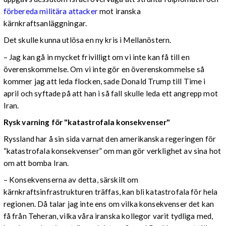
förbereda militära attacker
mot iranska
kärnkraftsanläggningar.
Det skulle kunna utlösa en ny kris i Mellanöstern.
– Jag kan gå in mycket frivilligt om vi inte kan få till en
överenskommelse. Om vi inte gör en överenskommelse så
kommer jag att leda flocken, sade Donald Trump till Time i
april och syftade på att han i så fall skulle leda ett angrepp mot
Iran.
Rysk varning för "katastrofala konsekvenser"
Ryssland har å sin sida varnat den amerikanska regeringen för
“katastrofala konsekvenser” om man gör verklighet av sina hot
om att bomba Iran.
– Konsekvenserna av detta, särskilt om
kärnkraftsinfrastrukturen träffas, kan bli katastrofala för hela
regionen. Då talar jag inte ens om vilka konsekvenser det kan
få från Teheran, vilka våra iranska kollegor varit tydliga med,