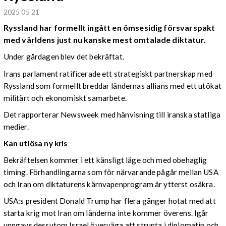
2025 05 21
Ryssland har formellt ingått en ömsesidig försvarspakt
med världens just nu kanske mest omtalade diktatur.
Under gårdagen blev det bekräftat.
Irans parlament ratificerade ett strategiskt partnerskap med
Ryssland som formellt breddar ländernas allians med ett utökat
militärt och ekonomiskt samarbete.
Det rapporterar Newsweek med hänvisning till iranska statliga
medier.
Kan utlösa ny kris
Bekräftelsen kommer i ett känsligt läge och med obehaglig
timing.
Förhandlingarna som för närvarande pågår mellan USA
och Iran om diktaturens kärnvapenprogram är ytterst osäkra.
USA:s president Donald Trump har flera gånger hotat med att
starta krig mot Iran om länderna inte kommer överens. Igår
uppgavs dessutom Israel överväga att strunta i diplomatin och