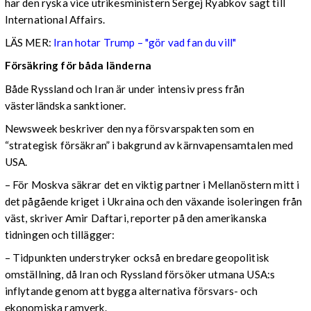
har den ryska vice utrikesministern Sergej Ryabkov sagt till
International Affairs.
LÄS MER:
Iran hotar Trump – "gör vad fan du vill"
Försäkring för båda länderna
Både Ryssland och Iran är under intensiv press från
västerländska sanktioner.
Newsweek beskriver den nya försvarspakten som en
“strategisk försäkran” i bakgrund av kärnvapensamtalen med
USA.
– För Moskva säkrar det en viktig partner i Mellanöstern mitt i
det pågående kriget i Ukraina och den växande isoleringen från
väst, skriver Amir Daftari, reporter på den amerikanska
tidningen och tillägger:
– Tidpunkten understryker också en bredare geopolitisk
omställning, då Iran och Ryssland försöker utmana USA:s
inflytande genom att bygga alternativa försvars- och
ekonomiska ramverk.