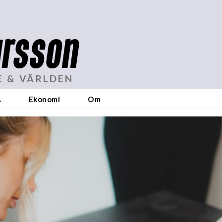
rsson
E & VÄRLDEN
A
Ekonomi
Om