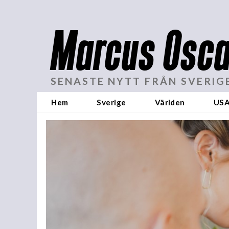
Marcus Osca
SENASTE NYTT FRÅN SVERIG
Hem
Sverige
Världen
US