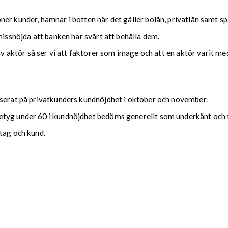
er kunder, hamnar i botten när det gäller bolån, privatlån samt s
missnöjda att banken har svårt att behålla dem.
 av aktör så ser vi att faktorer som image och att en aktör varit 
aserat på privatkunders kundnöjdhet i oktober och november.
tyg under 60 i kundnöjdhet bedöms generellt som underkänt och te
tag och kund.