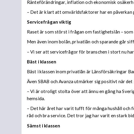
Ränteförändringar, inflation och ekonomisk osäker
– Det är klart att omvärldsfaktorer har en påverkan p
Servicefrågan viktig
Raset är som störst i frågan om fastighetslån – som g
Men även inom bolån, privatlån och sparande går siff
– Vi ser att servicefrågor för branschen i stort nu h
Bäst i klassen
Bäst i klassen inom privatlån är Länsförsäkringar Ba
Även SBAB och Avanza utmärker sig positivt när det 
– Vi är otroligt stolta över att ännu en gång ha Sve
hemsida.
– Det här året har varit tufft för många hushåll och f
råd och bra service. Det tror jag har varit en stark 
Sämst i klassen