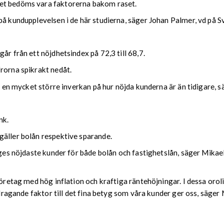
het bedöms vara faktorerna bakom raset.
å kundupplevelsen i de här studierna, säger Johan Palmer, vd på Sv
år från ett nöjdhetsindex på 72,3 till 68,7.
rorna spikrakt nedåt.
ar en mycket större inverkan på hur nöjda kunderna är än tidigare, 
nk.
gäller bolån respektive sparande.
riges nöjdaste kunder för både bolån och fastighetslån, säger Mika
öretag med hög inflation och kraftiga räntehöjningar. I dessa orolig
bidragande faktor till det fina betyg som våra kunder ger oss, säge