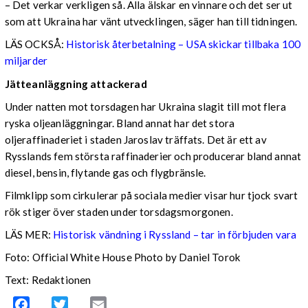
– Det verkar verkligen så. Alla älskar en vinnare och det ser ut
som att Ukraina har vänt utvecklingen, säger han till tidningen.
LÄS OCKSÅ:
Historisk återbetalning – USA skickar tillbaka 100
miljarder
Jätteanläggning attackerad
Under natten mot torsdagen har Ukraina slagit till mot flera
ryska oljeanläggningar. Bland annat har det stora
oljeraffinaderiet i staden Jaroslav träffats. Det är ett av
Rysslands fem största raffinaderier och producerar bland annat
diesel, bensin, flytande gas och flygbränsle.
Filmklipp som cirkulerar på sociala medier visar hur tjock svart
rök stiger över staden under torsdagsmorgonen.
LÄS MER:
Historisk vändning i Ryssland – tar in förbjuden vara
Foto: Official White House Photo by Daniel Torok
Text: Redaktionen
Facebook
Twitter
Email