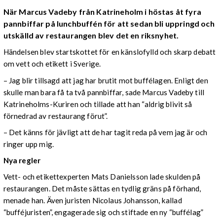
När Marcus Vadeby från Katrineholm i höstas åt fyra
pannbiffar på lunchbuffén för att sedan bli uppringd och
utskälld av restaurangen blev det en riksnyhet.
Händelsen blev startskottet för en känslofylld och skarp debatt
om vett och etikett i Sverige.
– Jag blir tillsagd att jag har brutit mot buffélagen. Enligt den
skulle man bara få ta två pannbiffar, sade Marcus Vadeby till
Katrineholms-Kuriren och tillade att han “aldrig blivit så
förnedrad av restaurang förut”.
– Det känns för jävligt att de har tagit reda på vem jag är och
ringer upp mig.
Nya regler
Vett- och etikettexperten Mats Danielsson lade skulden på
restaurangen. Det måste sättas en tydlig gräns på förhand,
menade han. Även juristen Nicolaus Johansson, kallad
“bufféjuristen”, engagerade sig och stiftade en ny “buffélag”