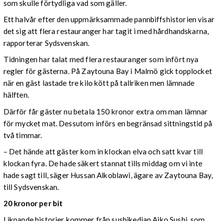
som skulle förtydliga vad som gäller.
Ett halvår efter den uppmärksammade pannbiffshistorien visar
det sig att flera restauranger har tagit i med hårdhandskarna,
rapporterar Sydsvenskan.
Tidningen har talat med flera restauranger som infört nya
regler för gästerna. På Zaytouna Bay i Malmö gick topplocket
när en gäst lastade tre kilo kött på tallriken men lämnade
hälften.
Därför får gäster nu betala 150 kronor extra om man lämnar
för mycket mat. Dessutom införs en begränsad sittningstid på
två timmar.
–
Det hände att gäster kom in klockan elva och satt kvar till
klockan fyra. De hade säkert stannat tills middag om vi inte
hade sagt till, säger Hussan Alkoblawi, ägare av Zaytouna Bay,
till Sydsvenskan.
20 kronor per bit
Liknande historier kommer från sushikedjan Aiko Sushi, som