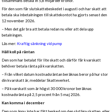
tillsammans betala in 5,8 miljarder kronor.
För den som får slutskattebeskedet i augusti och har skatt att
betala ska inbetalningen till skattekontot ha gjorts senast den
12 november 2026.
– Men det går bra att betala redan nu eller att dela upp
betalningen.
Läs mer:
Kraftig sänkning vid pump
Håll koll på räntan
Den som har betalat för lite skatt och därför får kvarskatt
behöver betala ränta på kvarskatten.
– Från vilket datum kostnadsräntan beräknas beror på hur stor
din kvarskatt är, meddelar Skatteverket.
– På kvarskatt som är högst 30 000 kronor beräknas
kostnadsränta på 2,5 procent från 5 maj 2026.
Kan komma i december
Den som ännu inte har fått besked om den slutliga skatten, eller