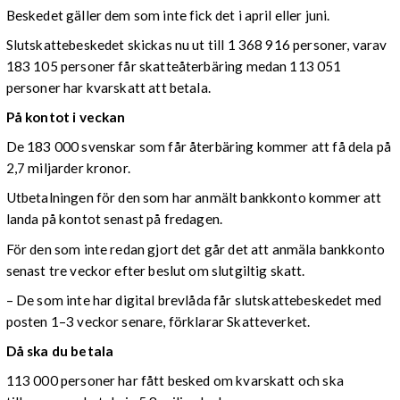
Beskedet gäller dem som inte fick det i april eller juni.
Slutskattebeskedet skickas nu ut till 1 368 916 personer, varav
183 105 personer får skatteåterbäring medan 113 051
personer har kvarskatt att betala.
På kontot i veckan
De 183 000 svenskar som får återbäring kommer att få dela på
2,7 miljarder kronor.
Utbetalningen för den som har anmält bankkonto kommer att
landa på kontot senast på fredagen.
För den som inte redan gjort det går det att anmäla bankkonto
senast tre veckor efter beslut om slutgiltig skatt.
– De som inte har digital brevlåda får slutskattebeskedet med
posten 1–3 veckor senare, förklarar Skatteverket.
Då ska du betala
113 000 personer har fått besked om kvarskatt och ska