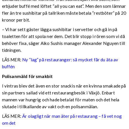
erbjuder buffé med löftet “all you can eat”. Men den som lämnar
fler än tre sushibitar på tallriken måste betala “restböter” på 20
kronor per bit.
– Vi har sett gäster lägga sushibitar i servetter och gå in på
toaletten för att spola ner dem. Det blir stopp i rören som vi då
behöver fixa, säger Aiko Sushis manager Alexander Nguyen till
tidningen.
LÄS MER:
Ny “lag” på restauranger: så mycket får du äta av
buffén
Polisanmäld för smakbit
I vintras blev det även en stor snackis när en kvinna smakade på
sin partners sallad vid ett restaurangbesök i Växjö. Enbart
mannen var hungrig och hade betalat för maten och det hela
slutade i tillkallande av vakt och en polisanmälan.
LÄS MER:
Är olagligt när man äter på restaurang – få vet nog
om det