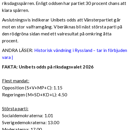
riksdagsspärren. Enligt oddsen har partiet 30 procent chans att
klara spärren.
Avslutningsvis indikerar Unibets odds att Vänsterpartiet går
mot en stor valframgång. V beräknas bli näst största parti på
den rödgröna sidan med ett valresultat på omkring åtta
procent.
ANDRA LÄSER:
Historisk vändning i Ryssland – tar in förbjuden
vara |
FAKTA: Unibets odds på riksdagsvalet 2026
Flest mandat:
Opposition (S+V+MP+C): 1.15
Regeringen (M+SD+KD+L): 4.50
Största parti:
Socialdemokraterna: 1.01
Sverigedemokraterna: 13.00
Moderaterna: 17.00