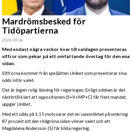
Mardrömsbesked för
Tidöpartierna
2026 08 06
Med endast några veckor kvar till valdagen presenteras
siffror som pekar på ett omfattande övertag för den ena
sidan.
Siffrorna kommer från speljätten Unibet som presenterar sina
odds inför valet.
Det är ingen rolig läsning för regeringen. Enligt oddsen är det
nästintill klart att oppositionen (S+V+MP+C) får flest mandat,
uppger Unibet.
Med ett odds på 1,15 motsvarar det en sannolikhet på omkring
87 procent att den rödgröna sidan vinner valet och att
Magdalena Andersson (S) får bilda regering.