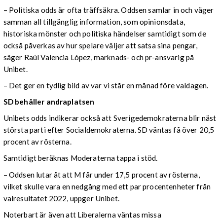
– Politiska odds är ofta träffsäkra. Oddsen samlar in och väger
samman all tillgänglig information, som opinionsdata,
historiska mönster och politiska händelser samtidigt som de
också påverkas av hur spelare väljer att satsa sina pengar,
säger Raúl Valencia López, marknads- och pr-ansvarig på
Unibet.
– Det ger en tydlig bild av var vi står en månad före valdagen.
SD behåller andraplatsen
Unibets odds indikerar också att Sverigedemokraterna blir näst
största parti efter Socialdemokraterna. SD väntas få över 20,5
procent av rösterna.
Samtidigt beräknas Moderaterna tappa i stöd.
– Oddsen lutar åt att M får under 17,5 procent av rösterna,
vilket skulle vara en nedgång med ett par procentenheter från
valresultatet 2022, uppger Unibet.
Noterbart är även att Liberalerna väntas missa