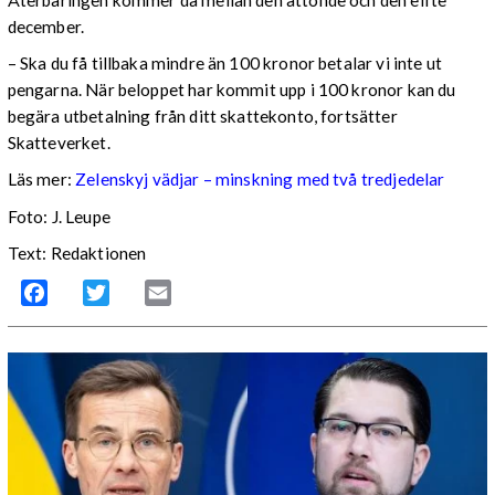
Återbäringen kommer då mellan den åttonde och den elfte
december.
– Ska du få tillbaka mindre än 100 kronor betalar vi inte ut
pengarna. När beloppet har kommit upp i 100 kronor kan du
begära utbetalning från ditt skattekonto, fortsätter
Skatteverket.
Läs mer:
Zelenskyj vädjar – minskning med två tredjedelar
Foto:
J. Leupe
Text: Redaktionen
Facebook
Twitter
Email