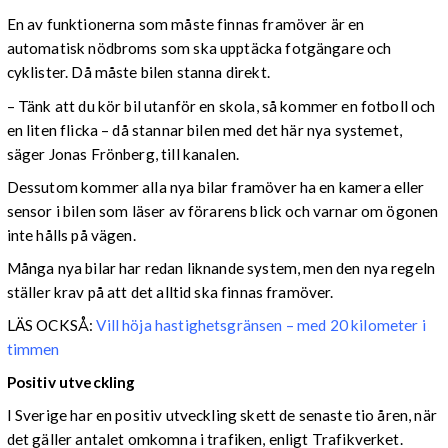
En av funktionerna som måste finnas framöver är en
automatisk nödbroms som ska upptäcka fotgängare och
cyklister. Då måste bilen stanna direkt.
– Tänk att du kör bil utanför en skola, så kommer en fotboll och
en liten flicka – då stannar bilen med det här nya systemet,
säger Jonas Frönberg, till kanalen.
Dessutom kommer alla nya bilar framöver ha en kamera eller
sensor i bilen som läser av förarens blick och varnar om ögonen
inte hålls på vägen.
Många nya bilar har redan liknande system, men den nya regeln
ställer krav på att det alltid ska finnas framöver.
LÄS OCKSÅ:
Vill höja hastighetsgränsen – med 20 kilometer i
timmen
Positiv utveckling
I Sverige har en positiv utveckling skett de senaste tio åren, när
det gäller antalet omkomna i trafiken, enligt Trafikverket.