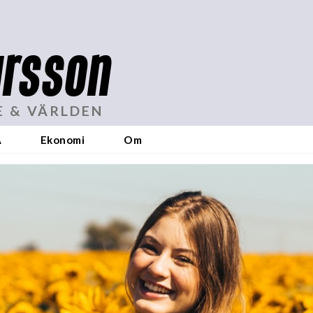
rsson
E & VÄRLDEN
A
Ekonomi
Om