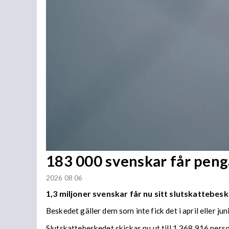
183 000 svenskar får penga
2026 08 06
1,3 miljoner svenskar får nu sitt slutskattebesk
Beskedet gäller dem som inte fick det i april eller juni
Slutskattebeskedet skickas nu ut till 1 368 916 per