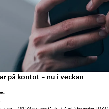
r på kontot – nu i veckan
ed.
.
soner, varav 183 105 personer får skatteåterbäring medan 113 051 