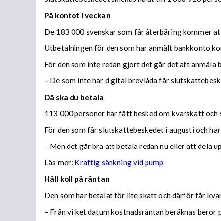
På kontot i veckan
De 183 000 svenskar som får återbäring kommer att f
Utbetalningen för den som har anmält bankkonto ko
För den som inte redan gjort det går det att anmäla 
– De som inte har digital brevlåda får slutskattebes
Då ska du betala
113 000 personer har fått besked om kvarskatt och s
För den som får slutskattebeskedet i augusti och har
– Men det går bra att betala redan nu eller att dela 
Läs mer:
Kraftig sänkning vid pump
Håll koll på räntan
Den som har betalat för lite skatt och därför får kv
– Från vilket datum kostnadsräntan beräknas beror på