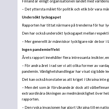
Finland är enligt organisationen landet med världens ly
– Det yttersta målet för politik och etik bör vara m
Undersökt lyckogapet
Rapporten har tittat närmare på trenderna för hur lyc
Den har också undersökt lyckogapet mellan respekti
– Mer generellt är människor lyckligare när de bor i 
Ingen pandemieffekt
Årets rapport innehåller flera intressanta insikter, en
– För andra året i rad ser vi att olika former av var
pandemin. Vänlighetshandlingar har visat sig både leda
Det kan också konstateras att kriget i Ukraina inte gå
– Men det som är förvånande är dock att välbefinnan
extraordinära ökningen av medmänsklighet över hela
rapporten.
– Den ryska invasionen har gjort Ukraina till en natio