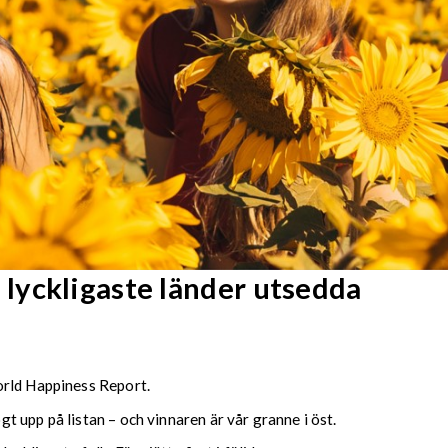
lyckligaste länder utsedda
orld Happiness Report.
 upp på listan – och vinnaren är vår granne i öst.