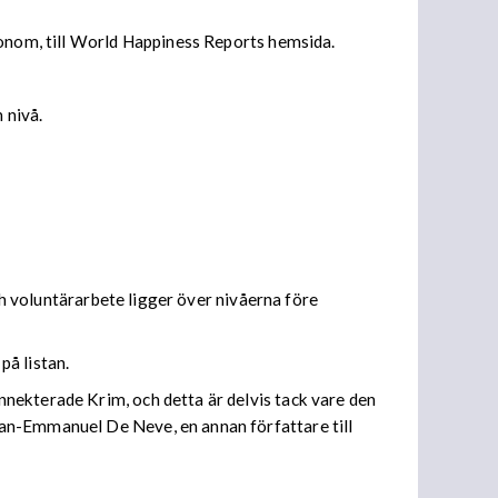
konom, till World Happiness Reports hemsida.
 nivå.
ch voluntärarbete ligger över nivåerna före
på listan.
nekterade Krim, och detta är delvis tack vare den
Jan-Emmanuel De Neve, en annan författare till