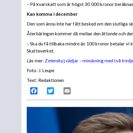
– På kvarskatt som är högst 30 000 kronor beräknas
Kan komma i december
Den som ännu inte har fått besked om den slutliga ska
Återbäringen kommer då mellan den åttonde och den
– Ska du få tillbaka mindre än 100 kronor betalar vi
Skatteverket.
Läs mer:
Zelenskyj vädjar – minskning med två tredj
Foto:
J. Leupe
Text: Redaktionen
Facebook
Twitter
Email