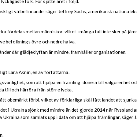
ckligaste folk. För sjätte året i följd.
änskligt välbefinnande, säger Jeffrey Sachs, amerikansk nationale
ka fördelas mellan människor, vilket i många fall inte sker på jämn
ve befolknings övre och nedre halva.
länder där glädjeklyftan är mindre, framhåller organisationen.
ligt Lara Aknin, en av författarna.
dagsvänlighet, som att hjälpa en främling, donera till välgörenhet o
 till och härröra från större lycka.
tt obemärkt förbi, vilket av förklarliga skäl fått landet att sjunka 
det i Ukraina sjönk med mindre än det gjorde 2014 när Ryssland an
 Ukraina som samlats upp i data om att hjälpa främlingar, säger 
n.