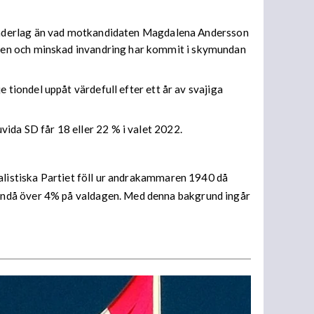
gsunderlag än vad motkandidaten Magdalena Andersson
eten och minskad invandring har kommit i skymundan
 tiondel uppåt värdefull efter ett år av svajiga
vida SD får 18 eller 22 % i valet 2022.
cialistiska Partiet föll ur andrakammaren 1940 då
 ändå över 4% på valdagen. Med denna bakgrund ingår