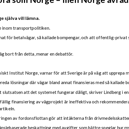
 själva vill lämna.
e inom transportpolitiken.
at för betalvägar, så kallade bompengar, och att offentlig-privat
g bort från detta, menar en debattör.
skt Institut Norge, varnar för att Sverige är på väg att upprepa m
ereda lösningar där vägar bland annat finansieras med så kallade 
lutsatsen att det systemet fungerar dåligt, skriver Lindberg i en
llig finansiering av vägprojekt är ineffektiva och rekommenderar
rtikeln.
eringen av fordonsflottan gör att intäkterna från drivmedelsskatte
änslebaserade beskattning med avgifter som bättre speglar hur my