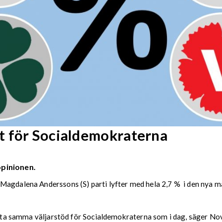
t för Socialdemokraterna
opinionen.
 Magdalena Anderssons (S) parti lyfter med hela 2,7 % i den nya 
hitta samma väljarstöd för Socialdemokraterna som i dag, säger Nov