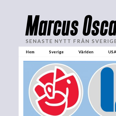
Marcus Osca
SENASTE NYTT FRÅN SVERIG
Hem
Sverige
Världen
US