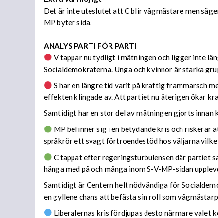
Det är inte uteslutet att C blir vågmästare men säger
MP byter sida.
ANALYS PARTI FÖR PARTI
V tappar nu tydligt i mätningen och ligger inte l
Socialdemokraterna. Unga och kvinnor är starka grup
S har en längre tid varit på kraftig frammarsch 
effekten klingade av. Att partiet nu återigen ökar kr
Samtidigt har en stor del av mätningen gjorts innan k
MP befinner sig i en betydande kris och riskerar a
språkrör ett svagt förtroendestöd hos väljarna vilket
C tappat efter regeringsturbulensen där partiet sa
hänga med på och många inom S-V-MP-sidan upplevde s
Samtidigt är Centern helt nödvändiga för Socialdemok
en gyllene chans att befästa sin roll som vågmästarpar
Liberalernas kris fördjupas desto närmare valet k