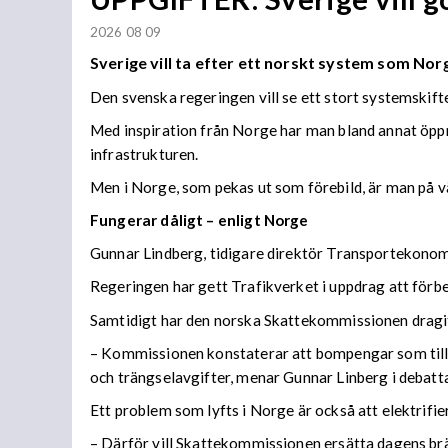
2026 08 09
Sverige vill ta efter ett norskt system som Norge
Den svenska regeringen vill se ett stort systemskift
Med inspiration från Norge har man bland annat öppn
infrastrukturen.
Men i Norge, som pekas ut som förebild, är man på vä
Fungerar dåligt – enligt Norge
Gunnar Lindberg, tidigare direktör Transportekonomi
Regeringen har gett Trafikverket i uppdrag att förb
Samtidigt har den norska Skattekommissionen dragit s
– Kommissionen konstaterar att bompengar som tillfä
och trängselavgifter, menar Gunnar Linberg i debatta
Ett problem som lyfts i Norge är också att elektrifi
– Därför vill Skattekommissionen ersätta dagens br