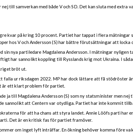
 nej till samverkan med både V och SD. Det kan sluta med extra val 
ängre kvar på kring 10 procent. Partiet har tappat i flera mätning
per hos V och Andersson (S) har bättre förutsättningar att locka 
med sin nya partiledare Magdalena Andersson. I mätningar nyligen
aftigt har sannolikt koppling till Rysslands krig mot Ukraina. I såd
riget bröt ut.
tt falla ur riksdagen 2022. MP har dock lättare att få stödröster än
 är ett klart problem för partiet.
de ja till Magdalena Andersson (S) som ny statsminister men nej til
annolikt att Centern var otydliga. Partiet har inte kommit tillba
raterna för att ha chans att styra landet. Annie Lööfs parti har 
ti. Det är en kritisk fas för partiet framöver.
ommer om inget lyft inträffar. En ökning behöver komma före vale