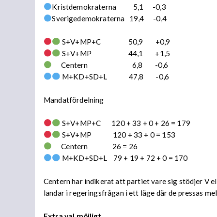
Kristdemokraterna 5,1 -0,3
Sverigedemokraterna 19,4 -0,4
S+V+MP+C 50,9 +0,9
S+V+MP 44,1 +1,5
Centern 6,8 -0,6
M+KD+SD+L 47,8 -0,6
Mandatfördelning
S+V+MP+C 120 + 33 + 0 + 26 = 179
S+V+MP 120 + 33 + 0 = 153
Centern 26 = 26
M+KD+SD+L 79 + 19 + 72 + 0 = 170
Centern har indikerat att partiet vare sig stödjer V 
landar i regeringsfrågan i ett läge där de pressas mell
Extra val möjligt