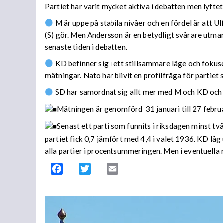
Partiet har varit mycket aktiva i debatten men lyftet
M är uppe på stabila nivåer och en fördel är att
(S) gör. Men Andersson är en betydligt svårare utm
senaste tiden i debatten.
KD befinner sig i ett stillsammare läge och fokuse
mätningar. Nato har blivit en profilfråga för partiet
SD har samordnat sig allt mer med M och KD och de
Mätningen är genomförd 31 januari till 27 februa
Senast ett parti som funnits i riksdagen minst tv
partiet fick 0,7 jämfört med 4,4 i valet 1936. KD 
alla partier i procentsummeringen. Men i eventuella
Facebook
Twitter
Email