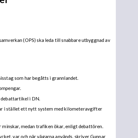
 samverkan (OPS) ska leda till snabbare utbyggnad av
isstag som har begåtts i grannlandet.
bompengar.
 debattartikel i DN.
 i stället ett nytt system med kilometeravgifter
r minskar, medan trafiken ökar, enligt debattören.
cket, var och när vägarna används, skriver Gunnar