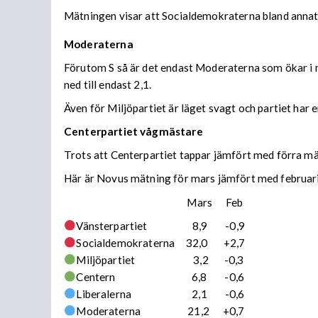
Mätningen visar att Socialdemokraterna bland annat 
Moderaterna
Förutom S så är det endast Moderaterna som ökar i mä
ned till endast 2,1.
Även för Miljöpartiet är läget svagt och partiet har e
Centerpartiet vågmästare
Trots att Centerpartiet tappar jämfört med förra mä
Här är Novus mätning för mars jämfört med februari
Mars Feb
Vänsterpartiet 8,9 -0,9
Socialdemokraterna 32,0 +2,7
Miljöpartiet 3,2 -0,3
Centern 6,8 -0,6
Liberalerna 2,1 -0,6
Moderaterna 21,2 +0,7