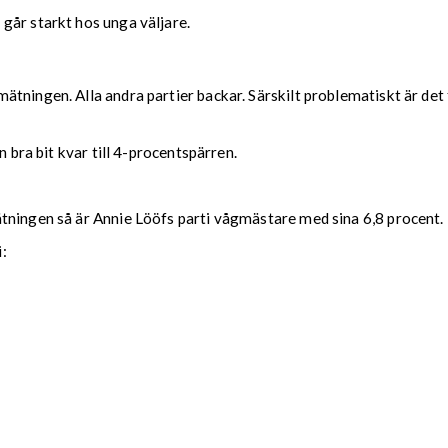
går starkt hos unga väljare.
tningen. Alla andra partier backar. Särskilt problematiskt är det
n bra bit kvar till 4-procentspärren.
tningen så är Annie Lööfs parti vågmästare med sina 6,8 procent.
: