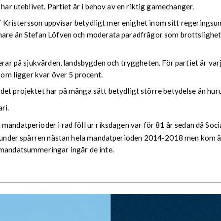
 har uteblivet. Partiet är i behov av en riktig gamechanger.
 Ulf Kristersson uppvisar betydligt mer enighet inom sitt regerin
anare än Stefan Löfven och moderata paradfrågor som brottsligh
rar på sjukvården, landsbygden och tryggheten. För partiet är varje
 som ligger kvar över 5 procent.
t projektet har på många sätt betydligt större betydelse än huru
ri.
å mandatperioder i rad föll ur riksdagen var för 81 år sedan då So
låg under spärren nästan hela mandatperioden 2014-2018 men kom
 mandatsummeringar ingår de inte.