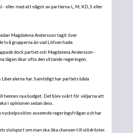
- eller med att något av partierna L, M, KD, S eller
ar sedan Magdalena Andersson tagit över
de två grupperna än vad Löfven hade.
 tappade dock partiet och Magdalena Andersson-
ana lägen ökar ofta den sittande regeringen.
 Liberalerna har. Samtidigt har partiets båda
l hennes nya budget. Det blev svårt för väljarna att
ka i opinionen sedan dess.
en nyckelposition avseende regeringsfrågan och har
ts slutspurt om man ska öka chansen till stödröster.