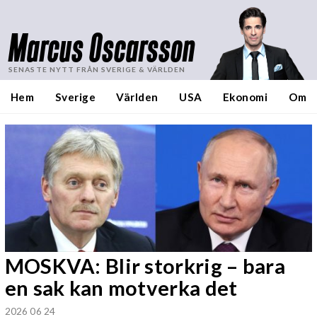
Marcus Oscarsson
SENASTE NYTT FRÅN SVERIGE & VÄRLDEN
Hem
Sverige
Världen
USA
Ekonomi
Om
MOSKVA: Blir storkrig – bara
en sak kan motverka det
2026 06 24