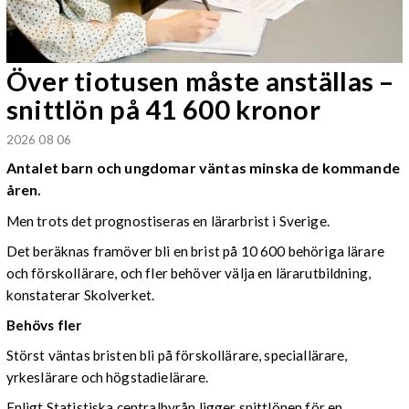
Över tiotusen måste anställas –
snittlön på 41 600 kronor
2026 08 06
Antalet barn och ungdomar väntas minska de kommande
åren.
Men trots det prognostiseras en lärarbrist i Sverige.
Det beräknas framöver bli en brist på 10 600 behöriga lärare
och förskollärare, och fler behöver välja en lärarutbildning,
konstaterar Skolverket.
Behövs fler
Störst väntas bristen bli på förskollärare, speciallärare,
yrkeslärare och högstadielärare.
Enligt Statistiska centralbyrån ligger snittlönen för en