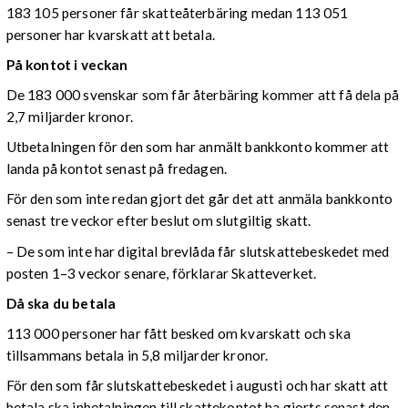
183 105 personer får skatteåterbäring medan 113 051
personer har kvarskatt att betala.
På kontot i veckan
De 183 000 svenskar som får återbäring kommer att få dela på
2,7 miljarder kronor.
Utbetalningen för den som har anmält bankkonto kommer att
landa på kontot senast på fredagen.
För den som inte redan gjort det går det att anmäla bankkonto
senast tre veckor efter beslut om slutgiltig skatt.
– De som inte har digital brevlåda får slutskattebeskedet med
posten 1–3 veckor senare, förklarar Skatteverket.
Då ska du betala
113 000 personer har fått besked om kvarskatt och ska
tillsammans betala in 5,8 miljarder kronor.
För den som får slutskattebeskedet i augusti och har skatt att
betala ska inbetalningen till skattekontot ha gjorts senast den