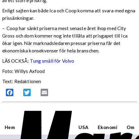
av ett större priskrig.
Enligt sajten kan både Ica och Coop komma att svara med egna
prissänkningar.
– Coop har sänkt priserna mest senaste året ihop med City
Gross och dom kommer nog inte tillåta att prisgapet till Ica
ökar igen. När marknadsledaren pressar priserna får det
ekonomiska konsekvenser för hela branschen.
LÄS OCKSÅ:
Tung smäll för Volvo
Foto: Willys Axfood
Text: Redaktionen
Facebook
Twitter
Email
Hem
Sverige
Världen
USA
Ekonomi
Om