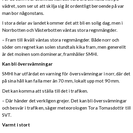
vädret, som ser ut att skilja sig åt ordentligt beroende på var
man bor någonstans.
I stora delar av landet kommer det att bli en solig dag, men i
Norrbotten och Västerbotten väntas stora regnmängder.
– Fram till ikväll väntas stora regnmängder. Både norr och
söder om regnet kan solen stundtals kika fram, men generellt
är det molnen som dominerar, framhåller SMHI.
Kan bli översvämningar
SMHI har utfärdat en varning för översvämningar i norr, där det
på sina håll kan falla mer än 70 mm, lokalt upp mot 90 mm.
Det kan komma att ställa till det i trafiken.
– Där händer det verkligen grejer. Det kan bli översvämningar
och besvär i trafiken, säger meteorologen Tora Tomasdottir till
SVT.
Varmt i stort