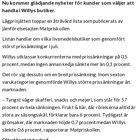
Nu kommer glädjande nyheter för kunder som väljer att
handla i Willys butiker.
Lågprisjätten toppar en åtråvärd lista som publicerats av
jämförelsesajten Matpriskollen.
Listan handlar om vilka livsmedelsbutiker som genomfört
störst prissänkningar i juli.
Willys utklassar konkurrenterna med prissänkningar på 0,5
procent, medan ingen annan kedja sänkte mer än 0,1 procent.
Det rör sig dessuto om en bred prissänkning. Inom sexton
varukategorier genomförde Willys större prissänkningar än
marknaden.
– Tyngst väger skafferi, snacks och mejeri, som står för 57
procent av hela sänkningen. Frukt & bär, där rörelserna alltid är
stora av säsongsskäl, förklarar bara 6 procent. Tydligast är
grönsaker, där marknaden höjde 0,7 procent medan Willys
sänkte 0,6 procent, rapporterar Matpriskollen.