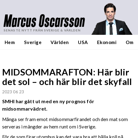
Marcus Oscarsson
SENASTE NYTT FRÅN SVERIGE & VÄRLDEN
Hem
Sverige
Världen
USA
Ekonomi
Om
MIDSOMMARAFTON: Här blir
det sol – och här blir det skyfall
2023 06 23
SMHI har gått ut med en ny prognos för
midsommarvädret.
Många ser fram emot midsommarfirandet och den mat som
serveras i mängder av hem runt om i Sverige.
För de som firar utomhus kan det vara bra att hålla koll på