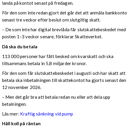
landa på kontot senast på fredagen.
För den som inte redan gjort det går det att anmäla bankkonto
senast tre veckor efter beslut om slutgiltig skatt.
– De som inte har digital brevlåda får slutskattebeskedet med
posten 1–3 veckor senare, förklarar Skatteverket.
Då ska du betala
113 000 personer har fått besked om kvarskatt och ska
tillsammans betala in 5,8 miljarder kronor.
För den som får slutskattebeskedet i augusti och har skatt att
betala ska inbetalningen till skattekontot ha gjorts senast den
12 november 2026.
– Men det går bra att betala redan nu eller att dela upp
betalningen.
Läs mer:
Kraftig sänkning vid pump
Håll koll på räntan