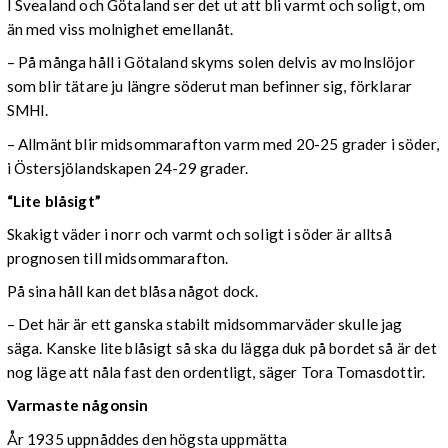
I Svealand och Götaland ser det ut att bli varmt och soligt, om
än med viss molnighet emellanåt.
– På många håll i Götaland skyms solen delvis av molnslöjor
som blir tätare ju längre söderut man befinner sig, förklarar
SMHI.
– Allmänt blir midsommarafton varm med 20-25 grader i söder,
i Östersjölandskapen 24-29 grader.
“Lite blåsigt”
Skakigt väder i norr och varmt och soligt i söder är alltså
prognosen till midsommarafton.
På sina håll kan det blåsa något dock.
– Det här är ett ganska stabilt midsommarväder skulle jag
säga. Kanske lite blåsigt så ska du lägga duk på bordet så är det
nog läge att nåla fast den ordentligt, säger Tora Tomasdottir.
Varmaste någonsin
År 1935 uppnåddes den högsta uppmätta