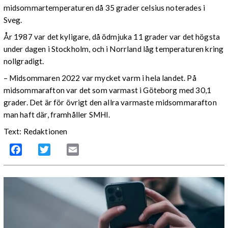
midsommartemperaturen då 35 grader celsius noterades i
Sveg.
År 1987 var det kyligare, då ödmjuka 11 grader var det högsta
under dagen i Stockholm, och i Norrland låg temperaturen kring
nollgradigt.
– Midsommaren 2022 var mycket varm i hela landet. På
midsommarafton var det som varmast i Göteborg med 30,1
grader. Det är för övrigt den allra varmaste midsommarafton
man haft där, framhåller SMHI.
Text: Redaktionen
Facebook
Twitter
Email