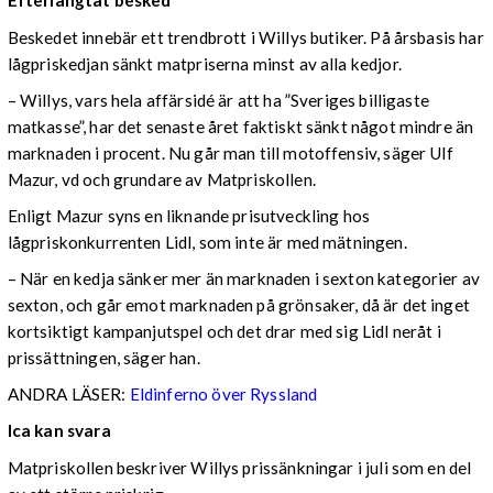
Efterlängtat besked
Beskedet innebär ett trendbrott i Willys butiker. På årsbasis har
lågpriskedjan sänkt matpriserna minst av alla kedjor.
– Willys, vars hela affärsidé är att ha ”Sveriges billigaste
matkasse”, har det senaste året faktiskt sänkt något mindre än
marknaden i procent. Nu går man till motoffensiv, säger Ulf
Mazur, vd och grundare av Matpriskollen.
Enligt Mazur syns en liknande prisutveckling hos
lågpriskonkurrenten Lidl, som inte är med mätningen.
– När en kedja sänker mer än marknaden i sexton kategorier av
sexton, och går emot marknaden på grönsaker, då är det inget
kortsiktigt kampanjutspel och det drar med sig Lidl neråt i
prissättningen, säger han.
ANDRA LÄSER:
Eldinferno över Ryssland
Ica kan svara
Matpriskollen beskriver Willys prissänkningar i juli som en del