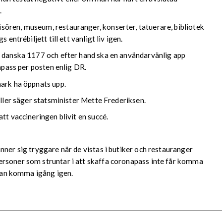
.
ören, museum, restauranger, konserter, tatuerare, bibliotek
entrébiljett till ett vanligt liv igen.
l danska 1177 och efter hand ska en användarvänlig app
napass per posten enlig DR.
mark ha öppnats upp.
aller säger statsminister Mette Frederiksen.
tt vaccineringen blivit en succé.
nner sig tryggare när de vistas i butiker och restauranger
ersoner som struntar i att skaffa coronapass inte får komma
 kan komma igång igen.