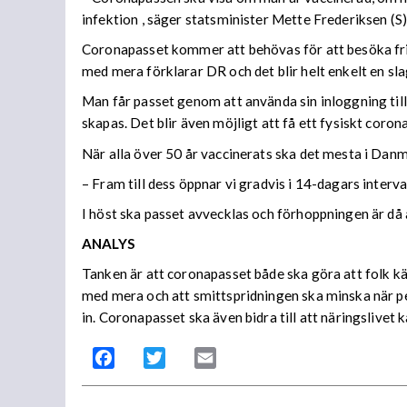
infektion , säger statsminister Mette Frederiksen (S)
Coronapasset kommer att behövas för att besöka fris
med mera förklarar DR och det blir helt enkelt en slags 
Man får passet genom att använda sin inloggning til
skapas. Det blir även möjligt att få ett fysiskt coro
När alla över 50 år vaccinerats ska det mesta i Dan
– Fram till dess öppnar vi gradvis i 14-dagars interv
I höst ska passet avvecklas och förhoppningen är då a
ANALYS
Tanken är att coronapasset både ska göra att folk kä
med mera och att smittspridningen ska minska när p
in. Coronapasset ska även bidra till att näringslivet
Facebook
Twitter
Email