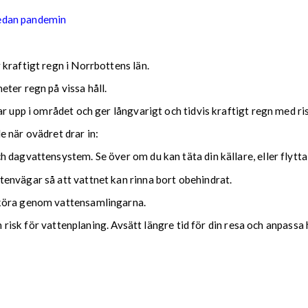
sedan pandemin
kraftigt regn i Norrbottens län.
ter regn på vissa håll.
ar upp i området och ger långvarigt och tidvis kraftigt regn med r
nde när ovädret drar in:
 dagvattensystem. Se över om du kan täta din källare, eller flytta
envägar så att vattnet kan rinna bort obehindrat.
 köra genom vattensamlingarna.
ch risk för vattenplaning. Avsätt längre tid för din resa och anpassa