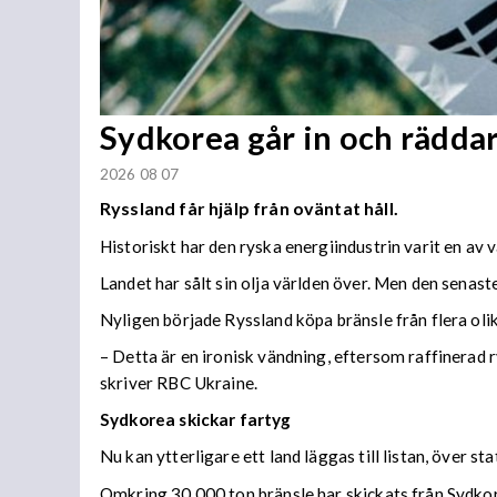
Sydkorea går in och rädda
2026 08 07
Ryssland får hjälp från oväntat håll.
Historiskt har den ryska energiindustrin varit en av 
Landet har sålt sin olja världen över. Men den senaste
Nyligen började Ryssland köpa bränsle från flera olika
– Detta är en ironisk vändning, eftersom raffinerad r
skriver RBC Ukraine.
Sydkorea skickar fartyg
Nu kan ytterligare ett land läggas till listan, över s
Omkring 30 000 ton bränsle har skickats från Sydkore