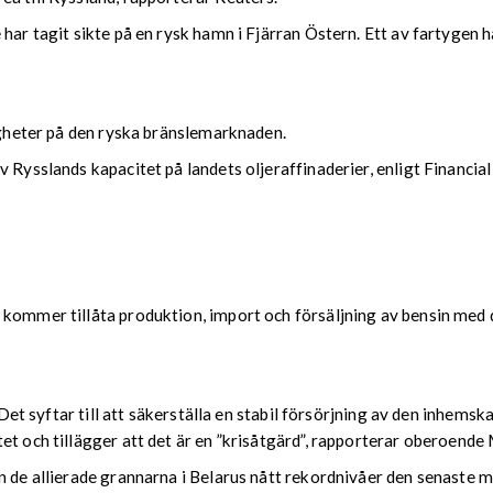
 har tagit sikte på en rysk hamn i Fjärran Östern. Ett av fartygen
righeter på den ryska bränslemarknaden.
 Rysslands kapacitet på landets oljeraffinaderier, enligt Financia
 kommer tillåta produktion, import och försäljning av bensin med d
r. Det syftar till att säkerställa en stabil försörjning av den inh
tet och tillägger att det är en ”krisåtgärd”, rapporterar oberoen
n de allierade grannarna i Belarus nått rekordnivåer den senaste 