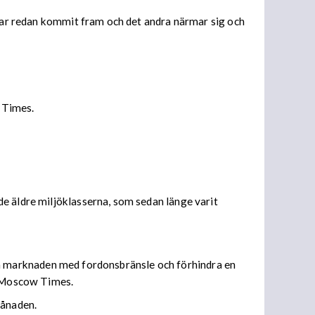
 har redan kommit fram och det andra närmar sig och
l Times.
e äldre miljöklasserna, som sedan länge varit
emska marknaden med fordonsbränsle och förhindra en
de Moscow Times.
månaden.