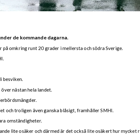
 under de kommande dagarna.
på omkring runt 20 grader i mellersta och södra Sverige.
I.
i besviken.
över nästan hela landet.
ederbördsmängder.
det och troligen även ganska blåsigt, framhåller SMHI.
lara omständigheter.
nde lite osäker och därmed är det också lite osäkert hur mycket reg