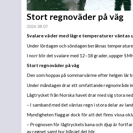
Stort regnoväder på väg
2026 08 07
Svalare väder med lägre temperaturer väntas
Under lördagen och söndagen beräknas temperaturer 
I norr blir det svalare med 12–18 grader, uppger SMH
Stort regnoväder på väg
Den som hoppas på sommarvärme efter helgen lär bl
Under måndagen drar ett omfattande regnområde in 
Lågtrycket från Norska havet drar med sig stora n
– I samband med det väntas regn i stora delar av lan
Myndigheten flaggar dock för att det finns vissa ok
– Prognosen för lågtryckets bana och djup är fortfara
av regnet samt hur blåsigt det blir.