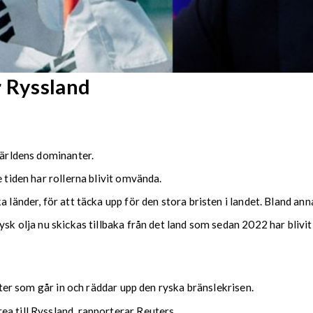
r Ryssland
världens dominanter.
 tiden har rollerna blivit omvända.
 länder, för att täcka upp för den stora bristen i landet. Bland anna
ysk olja nu skickas tillbaka från det land som sedan 2022 har blivi
tater som går in och räddar upp den ryska bränslekrisen.
a till Ryssland, rapporterar Reuters.