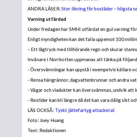
ANDRA LÄSER:
Stor ökning för bostäder – högsta 
Varning utfärdad
Under fredagen har SMHI utfärdat en gul varning för 
Enligt myndigheten kan det falla uppemot 100 millime
– Ett lågtryck med tillhörande regn och skurar stann
Invånare i Norrbotten uppmanas att tänka på följa
- Översvämningar kan uppstå i exempelvis källare och
- Rensa hängrännor, dagvattenbrunnar och andra vatt
- Vägar och viadukter kan översvämmas, undvik att
- Restider kan bli längre då det kan vara dålig sikt o
LÄS OCKSÅ:
Tyskt jättefartyg attackerat
Foto: Joey Huang
Text: Redaktionen