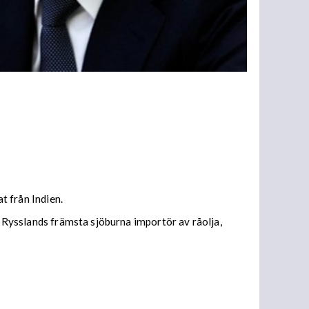
t från Indien.
t Rysslands främsta sjöburna importör av råolja,