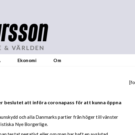
rsson
E & VÄRLDEN
A
Ekonomi
Om
[f
r beslutet att införa coronapass för att kunna öppna
nskydd och alla Danmarks partier från höger till vänster
listiska Nye Borgerlige.
an testat negativt eller om man har haft en avslutad