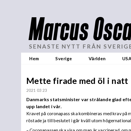
Marcus Osca
SENASTE NYTT FRÅN SVERIG
Hem
Sverige
Världen
US
Mette firade med öl i natt
2021 03 23
Danmarks statsminister var strålande glad efte
upp landet i vår.
Kravet på coronapass ska kombineras med krav på mu
röstade ja till beslutet i går kväll utom högernationa
– Coronapassen ska visa om man är vaccinerad, om m