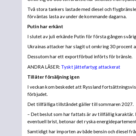
Två stora tankers lastade med diesel och flygbränsle
förväntas lasta av under de kommande dagarna.
Putin har erkänt
I slutet av juli erkände Putin för första gången svå
Ukrainas attacker har slagit ut omkring 30 procent av
Dessutom har ett exportförbud införts för bränsle.
ANDRA LÄSER:
Tyskt jättefartyg attackerat
Tillåter försäljning igen
I veckan kom beskedet att Ryssland fortsättningsvis
förbjudet.
Det tillfälliga tillståndet gäller till sommaren 2027.
– Det beslut som har fattats är av tillfällig karaktä
eventuell brist, betonar det ryska energidepartemen
Samtidigt har importen av både bensin och diesel frå